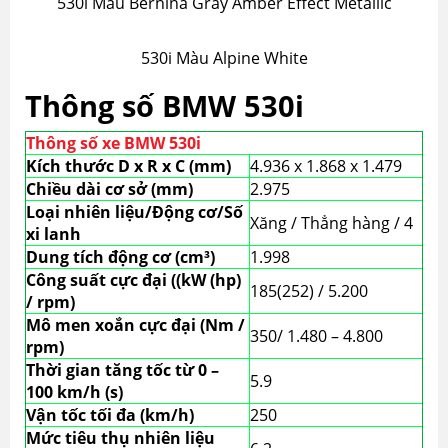
530i Màu Bernina Gray Amber Effect Metallic
530i Màu Alpine White
Thông số BMW 530i
Thông số xe BMW 530i
Kích thước D x R x C (mm)
4.936 x 1.868 x 1.479
Chiều dài cơ sở (mm)
2.975
Loại nhiên liệu/Động cơ/Số
Xăng / Thẳng hàng / 4
xi lanh
Dung tích động cơ (cm³)
1.998
Công suất cực đại ((kW (hp)
185(252) / 5.200
/ rpm)
Mô men xoắn cực đại (Nm /
350/ 1.480 – 4.800
rpm)
Thời gian tăng tốc từ 0 –
5.9
100 km/h (s)
Vận tốc tối đa (km/h)
250
Mức tiêu thụ nhiên liệu