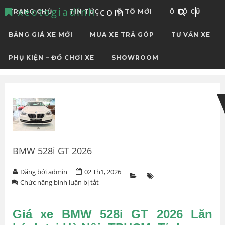
xeotogiadinh
.com
TRANG CHỦ
TIN TỨC
Ô TÔ MỚI
Ô TÔ CŨ
BẢNG GIÁ XE MỚI
MUA XE TRẢ GÓP
TƯ VẤN XE
PHỤ KIỆN – ĐỒ CHƠI XE
SHOWROOM
Skip
Skip
to
to
navigation
content
BMW 528i GT 2026
Đăng bởi admin
02 Th1, 2026
ở
Chức năng bình luận bị tắt
BMW
528i
GT
Giá xe BMW 528i GT 2026 Lăn
2026