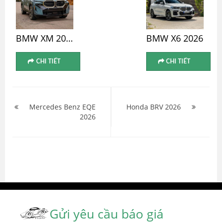
BMW XM 2026
BMW X6 2026
CHI TIẾT
CHI TIẾT
Điều
hướng
Mercedes Benz EQE
Honda BRV 2026
2026
bài
viết
Gửi yêu cầu báo giá