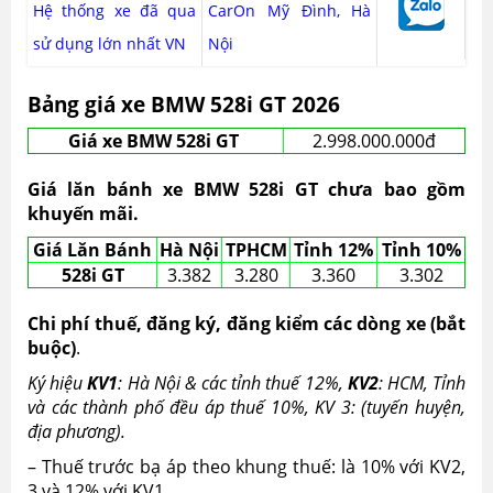
Hệ thống xe đã qua
CarOn Mỹ Đình, Hà
sử dụng lớn nhất VN
Nội
Bảng giá xe BMW 528i GT 2026
Giá xe BMW 528i GT
2.998.000.000đ
Giá lăn bánh xe BMW 528i GT chưa bao gồm
khuyến mãi.
Giá Lăn Bánh
Hà Nội
TPHCM
Tỉnh 12%
Tỉnh 10%
528i GT
3.382
3.280
3.360
3.302
Chi phí thuế, đăng ký, đăng kiểm các dòng xe (bắt
buộc)
.
Ký hiệu
KV1
: Hà Nội & các tỉnh thuế 12%,
KV2
: HCM, Tỉnh
và các thành phố đều áp thuế 10%, KV 3: (tuyến huyện,
địa phương).
– Thuế trước bạ áp theo khung thuế: là 10% với KV2,
3 và 12% với KV1.