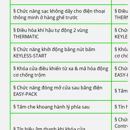
§ Chức năng sạc không dây cho điện thoại
§ Điều
thông minh ở hàng ghế trước
THERM
§ Điều hòa khí hậu tự động 2 vùng
§ Chức
THERMATIC
KEYLES
§ Chức năng khởi động bằng nút bấm
§ Khóa
KEYLESS-START
cơ chố
§ Khóa cửa điều khiển từ xa & mã hóa động
§ Chức
cơ chống trộm
EASY-
§ Chức năng đóng mở cửa sau bằng điện
§ Tấm 
EASY-PACK
§ Tấm che khoang hành lý phía sau
§ Tín 
§ Chức
Contro
§ Tín hiệu âm thanh khi khóa cửa