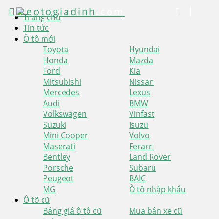
xeotogiadinh
.com
Trang chủ
Tin tức
Ô tô mới
Toyota
Hyundai
Honda
Mazda
Ford
Kia
Mitsubishi
Nissan
Mercedes
Lexus
Audi
BMW
Volkswagen
Vinfast
Suzuki
Isuzu
Mini Cooper
Volvo
Maserati
Ferarri
Bentley
Land Rover
Porsche
Subaru
Peugeot
BAIC
MG
Ô tô nhập khẩu
Ô tô cũ
Bảng giá ô tô cũ
Mua bán xe cũ