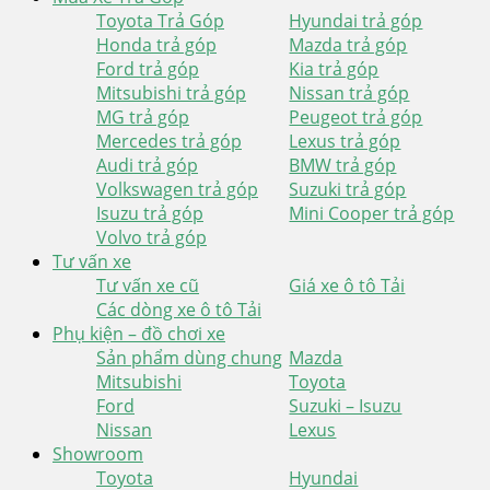
Toyota Trả Góp
Hyundai trả góp
Honda trả góp
Mazda trả góp
Ford trả góp
Kia trả góp
Mitsubishi trả góp
Nissan trả góp
MG trả góp
Peugeot trả góp
Mercedes trả góp
Lexus trả góp
Audi trả góp
BMW trả góp
Volkswagen trả góp
Suzuki trả góp
Isuzu trả góp
Mini Cooper trả góp
Volvo trả góp
Tư vấn xe
Tư vấn xe cũ
Giá xe ô tô Tải
Các dòng xe ô tô Tải
Phụ kiện – đồ chơi xe
Sản phẩm dùng chung
Mazda
Mitsubishi
Toyota
Ford
Suzuki – Isuzu
Nissan
Lexus
Showroom
Toyota
Hyundai