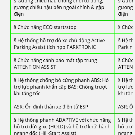
§ Gương chiếu hậu chống chói tự động;
§ Gương
gương chiếu hậu bên ngoài chỉnh & gập
gương 
điện
điện
§ Chức năng ECO start/stop
§ Chức 
§ Hệ thống hỗ trợ đỗ xe chủ động Active
§ Hệ th
Parking Assist tích hợp PARKTRONIC
Parking
§ Chức năng cảnh báo mất tập trung
§ Chức
ATTENTION ASSIST
ATTENT
§ Hệ thống chống bó cứng phanh ABS; Hỗ
§ Hệ t
trợ lực phanh khẩn cấp BAS; Chống trượt
trợ lực
khi tăng tốc
khi tăn
ASR; Ổn định thân xe điện tử ESP
ASR; Ổn
§ Hệ thống phanh ADAPTIVE với chức năng
§ Hệ t
hỗ trợ dừng xe (HOLD) và hỗ trợ khởi hành
hỗ trợ 
ngang dốc (Hill-Start Assist)
ngang d