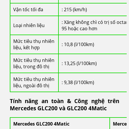
Vận tốc tối đa
: 215 (km/h)
: Xăng không chì có trị số octa
Loại nhiên liệu
95 hoặc cao hơn
Mức tiêu thụ nhiên
: 10,8 (l/100km)
liệu, kết hợp
Mức tiêu thụ nhiên
: 13,25 (l/100km)
liệu, trong đô thị
Mức tiêu thụ nhiên
: 9,38 (l/100km)
liệu, ngoài đô thị
Tính năng an toàn & Công nghệ trên
Mercedes GLC200 và GLC200 4Matic
Mercedes GLC200 4Matic
Merced