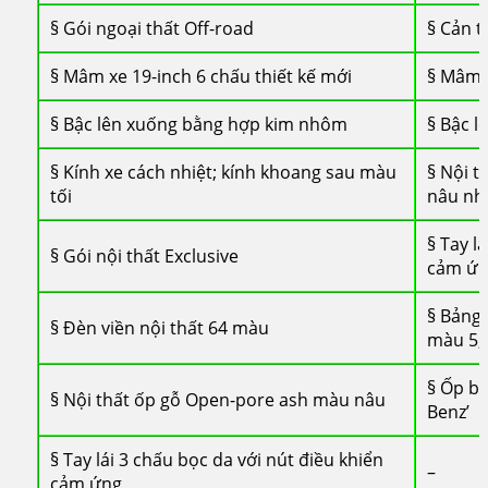
§ Gói ngoại thất Off-road
§ Cản t
§ Mâm xe 19-inch 6 chấu thiết kế mới
§ Mâm x
§ Bậc lên xuống bằng hợp kim nhôm
§ Bậc 
§ Kính xe cách nhiệt; kính khoang sau màu
§ Nội t
tối
nâu nh
§ Tay l
§ Gói nội thất Exclusive
cảm ứ
§ Bảng
§ Đèn viền nội thất 64 màu
màu 5,
§ Ốp bệ
§ Nội thất ốp gỗ Open-pore ash màu nâu
Benz’
§ Tay lái 3 chấu bọc da với nút điều khiển
–
cảm ứng