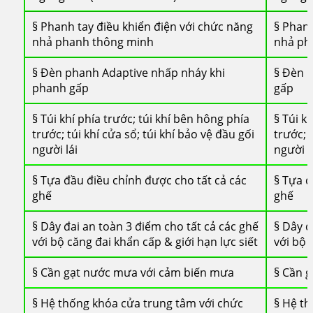
§ Phanh tay điều khiển điện với chức năng
§ Phanh
nhả phanh thông minh
nhả ph
§ Đèn phanh Adaptive nhấp nháy khi
§ Đèn 
phanh gấp
gấp
§ Túi khí phía trước; túi khí bên hông phía
§ Túi k
trước; túi khí cửa sổ; túi khí bảo vệ đầu gối
trước; 
người lái
người l
§ Tựa đầu điều chỉnh được cho tất cả các
§ Tựa đ
ghế
ghế
§ Dây đai an toàn 3 điểm cho tất cả các ghế
§ Dây đ
với bộ căng đai khẩn cấp & giới hạn lực siết
với bộ 
§ Cần gạt nước mưa với cảm biến mưa
§ Cần 
§ Hệ thống khóa cửa trung tâm với chức
§ Hệ th