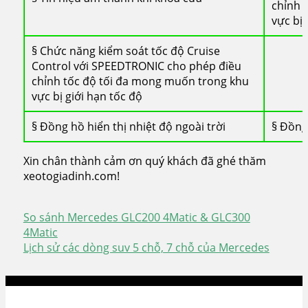
chỉnh 
vực bị 
§ Chức năng kiểm soát tốc độ Cruise
Control với SPEEDTRONIC cho phép điều
chỉnh tốc độ tối đa mong muốn trong khu
vực bị giới hạn tốc độ
§ Đồng hồ hiển thị nhiệt độ ngoài trời
§ Đồng 
Xin chân thành cảm ơn quý khách đã ghé thăm
xeotogiadinh.com!
So sánh Mercedes GLC200 4Matic & GLC300
Điều
4Matic
Lịch sử các dòng suv 5 chỗ, 7 chỗ của Mercedes
hướng
bài
viết