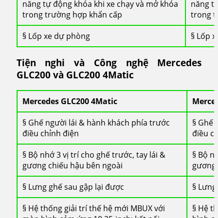
năng tự động khóa khi xe chạy và mở khóa
năng tự
trong trường hợp khẩn cấp
trong 
§ Lốp xe dự phòng
§ Lốp 
Tiện nghi và Công nghệ Mercedes
GLC200 và GLC200 4Matic
Mercedes GLC200 4Matic
Merce
§ Ghế người lái & hành khách phía trước
§ Ghế 
điều chỉnh điện
điều c
§ Bộ nhớ 3 vị trí cho ghế trước, tay lái &
§ Bộ nh
gương chiếu hậu bên ngoài
gương 
§ Lưng ghế sau gập lại được
§ Lưng
§ Hệ thống giải trí thế hệ mới MBUX với
§ Hệ t