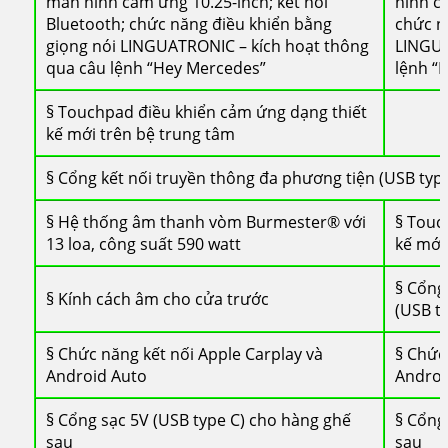
màn hình cảm ứng 10.25-inch; kết nối
hình c
Bluetooth; chức năng điều khiển bằng
chức n
giọng nói LINGUATRONIC – kích hoạt thông
LINGUA
qua câu lệnh “Hey Mercedes”
lệnh “
§ Touchpad điều khiển cảm ứng dạng thiết
kế mới trên bệ trung tâm
§ Cổng kết nối truyền thông đa phương tiện (USB type
§ Hệ thống âm thanh vòm Burmester® với
§ Touc
13 loa, công suất 590 watt
kế mới
§ Cổng
§ Kính cách âm cho cửa trước
(USB t
§ Chức năng kết nối Apple Carplay và
§ Chức
Android Auto
Androi
§ Cổng sạc 5V (USB type C) cho hàng ghế
§ Cổng
sau
sau