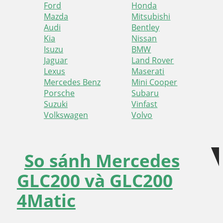
Ford
Honda
Mazda
Mitsubishi
Audi
Bentley
Kia
Nissan
Isuzu
BMW
Jaguar
Land Rover
Lexus
Maserati
Mercedes Benz
Mini Cooper
Porsche
Subaru
Suzuki
Vinfast
Volkswagen
Volvo
Skip
Skip
to
to
So sánh Mercedes
navigation
content
GLC200 và GLC200
4Matic