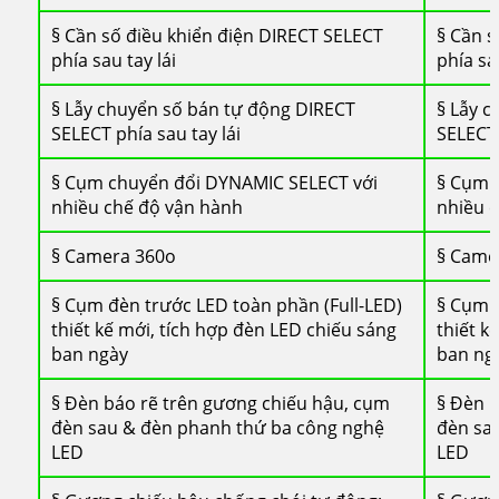
§ Cần số điều khiển điện DIRECT SELECT
§ Cần s
phía sau tay lái
phía sau
§ Lẫy chuyển số bán tự động DIRECT
§ Lẫy 
SELECT phía sau tay lái
SELECT 
§ Cụm chuyển đổi DYNAMIC SELECT với
§ Cụm 
nhiều chế độ vận hành
nhiều 
§ Camera 360o
§ Camer
§ Cụm đèn trước LED toàn phần (Full-LED)
§ Cụm đ
thiết kế mới, tích hợp đèn LED chiếu sáng
thiết k
ban ngày
ban ng
§ Đèn báo rẽ trên gương chiếu hậu, cụm
§ Đèn b
đèn sau & đèn phanh thứ ba công nghệ
đèn sa
LED
LED