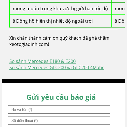
mong muốn trong khu vực bị giới hạn tốc độ
mong 
§ Đồng hồ hiển thị nhiệt độ ngoài trời
§ Đồn
Xin chân thành cảm ơn quý khách đã ghé thăm
xeotogiadinh.com!
So sánh Mercedes E180 & E200
Điều
So sánh Mercedes GLC200 và GLC200 4Matic
hướng
bài
viết
Gửi yêu cầu báo giá