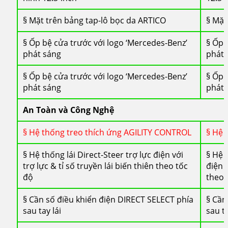
§ Mặt trên bảng tap-lô bọc da ARTICO
§ Mặt
§ Ốp bệ cửa trước với logo ‘Mercedes-Benz’
§ Ốp 
phát sáng
phát 
§ Ốp bệ cửa trước với logo ‘Mercedes-Benz’
§ Ốp 
phát sáng
phát 
An Toàn và Công Nghệ
§ Hệ thống treo thích ứng AGILITY CONTROL
§ Hệ 
§ Hệ thống lái Direct-Steer trợ lực điện với
§ Hệ 
trợ lực & tỉ số truyền lái biến thiên theo tốc
điện v
độ
theo 
§ Cần số điều khiển điện DIRECT SELECT phía
§ Cần
sau tay lái
sau ta