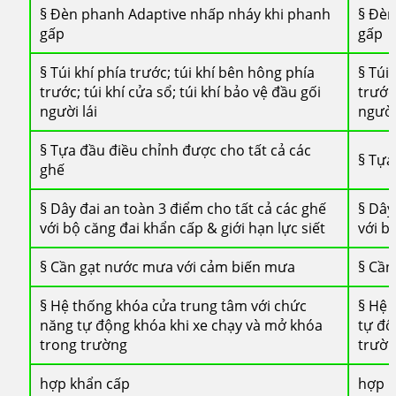
§ Đèn phanh Adaptive nhấp nháy khi phanh
§ Đèn
gấp
gấp
§ Túi khí phía trước; túi khí bên hông phía
§ Túi
trước; túi khí cửa sổ; túi khí bảo vệ đầu gối
trước;
người lái
người
§ Tựa đầu điều chỉnh được cho tất cả các
§ Tựa
ghế
§ Dây đai an toàn 3 điểm cho tất cả các ghế
§ Dây
với bộ căng đai khẩn cấp & giới hạn lực siết
với b
§ Cần gạt nước mưa với cảm biến mưa
§ Cần
§ Hệ thống khóa cửa trung tâm với chức
§ Hệ 
năng tự động khóa khi xe chạy và mở khóa
tự độ
trong trường
trườ
hợp khẩn cấp
hợp k