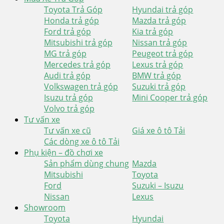
Toyota Trả Góp
Hyundai trả góp
Honda trả góp
Mazda trả góp
Ford trả góp
Kia trả góp
Mitsubishi trả góp
Nissan trả góp
MG trả góp
Peugeot trả góp
Mercedes trả góp
Lexus trả góp
Audi trả góp
BMW trả góp
Volkswagen trả góp
Suzuki trả góp
Isuzu trả góp
Mini Cooper trả góp
Volvo trả góp
Tư vấn xe
Tư vấn xe cũ
Giá xe ô tô Tải
Các dòng xe ô tô Tải
Phụ kiện – đồ chơi xe
Sản phẩm dùng chung
Mazda
Mitsubishi
Toyota
Ford
Suzuki – Isuzu
Nissan
Lexus
Showroom
Toyota
Hyundai