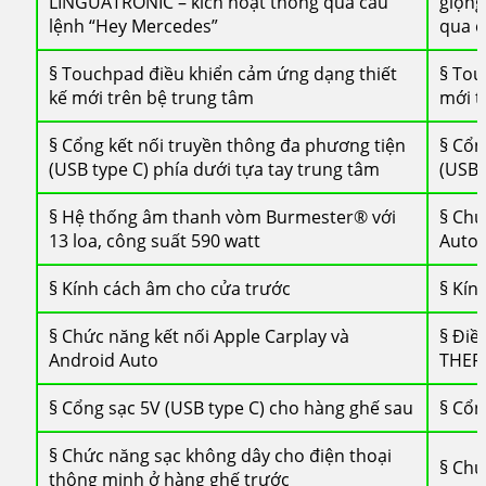
LINGUATRONIC – kích hoạt thông qua câu
giọng
lệnh “Hey Mercedes”
qua c
§ Touchpad điều khiển cảm ứng dạng thiết
§ Tou
kế mới trên bệ trung tâm
mới t
§ Cổng kết nối truyền thông đa phương tiện
§ Cổn
(USB type C) phía dưới tựa tay trung tâm
(USB 
§ Hệ thống âm thanh vòm Burmester® với
§ Chứ
13 loa, công suất 590 watt
Auto
§ Kính cách âm cho cửa trước
§ Kín
§ Chức năng kết nối Apple Carplay và
§ Điề
Android Auto
THER
§ Cổng sạc 5V (USB type C) cho hàng ghế sau
§ Cổn
§ Chức năng sạc không dây cho điện thoại
§ Ch
thông minh ở hàng ghế trước