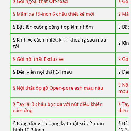
§ Gói ngoại thất Off-road
§ Gói
§ Mâm xe 19-inch 6 chấu thiết kế mới
§ Mâm
§ Bậc lên xuống bằng hợp kim nhôm
§ Bậc
§ Kính xe cách nhiệt; kính khoang sau màu
§ Kín
tối
§ Gói nội thất Exclusive
§ Gói
§ Đèn viền nội thất 64 màu
§ Đèn
§ Nội
§ Nội thất ốp gỗ Open-pore ash màu nâu
màu 
§ Tay lái 3 chấu bọc da với nút điều khiển
§ Tay
cảm ứng
điều 
§ Bảng đồng hồ dạng kỹ thuật số với màn
§ Bản
hình 12.3-inch
12.3-