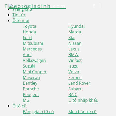
xeotogiadinh
.com
Trang chủ
Tin tức
Ô tô mới
Toyota
Hyundai
Honda
Mazda
Ford
Kia
Mitsubishi
Nissan
Mercedes
Lexus
Audi
BMW
Volkswagen
Vinfast
Suzuki
Isuzu
Mini Cooper
Volvo
Maserati
Ferarri
Bentley
Land Rover
Porsche
Subaru
Peugeot
BAIC
MG
Ô tô nhập khẩu
Ô tô cũ
Bảng giá ô tô cũ
Mua bán xe cũ