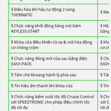
§ Điều hòa khí hậu tự động 2 vùng
§ Rèm
THERMATIC
§ Chức năng khởi động bằng nút bấm
§ Hệ 
KEYLESS-START
bằng
§ Khóa cửa điều khiển từ xa & mã hóa động
§ Khó
cơ chống trộm
cơ ch
§ Chức năng đóng mở cửa sau bằng điện
§ Chứ
EASY-PACK
EASY
§ Tấm che khoang hành lý phía sau
§ Tấm
§ Tín hiệu âm thanh khi khóa cửa
§ Tín
§ Chức năng kiểm soát tốc độ Cruise Control
§ Chứ
với SPEEDTRONIC cho phép điều chỉnh tốc
với S
độ tối đa
tối đa