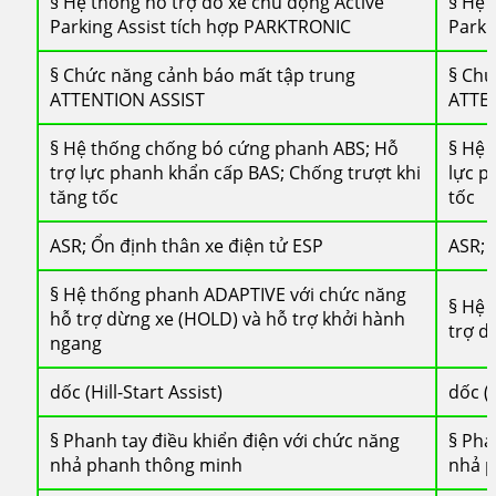
§ Hệ thống hỗ trợ đỗ xe chủ động Active
§ Hệ 
Parking Assist tích hợp PARKTRONIC
Parki
§ Chức năng cảnh báo mất tập trung
§ Chứ
ATTENTION ASSIST
ATTE
§ Hệ thống chống bó cứng phanh ABS; Hỗ
§ Hệ 
trợ lực phanh khẩn cấp BAS; Chống trượt khi
lực p
tăng tốc
tốc
ASR; Ổn định thân xe điện tử ESP
ASR; 
§ Hệ thống phanh ADAPTIVE với chức năng
§ Hệ 
hỗ trợ dừng xe (HOLD) và hỗ trợ khởi hành
trợ d
ngang
dốc (Hill-Start Assist)
dốc (H
§ Phanh tay điều khiển điện với chức năng
§ Pha
nhả phanh thông minh
nhả 