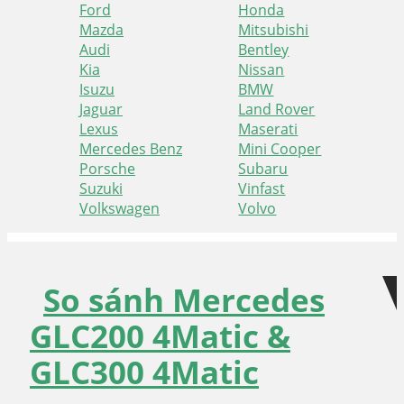
Ford
Honda
Mazda
Mitsubishi
Audi
Bentley
Kia
Nissan
Isuzu
BMW
Jaguar
Land Rover
Lexus
Maserati
Mercedes Benz
Mini Cooper
Porsche
Subaru
Suzuki
Vinfast
Volkswagen
Volvo
Skip
Skip
to
to
navigation
content
So sánh Mercedes
GLC200 4Matic &
GLC300 4Matic