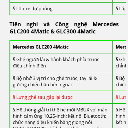
§ Lốp xe dự phòng
§ Lốp
Tiện nghi và Công nghệ Mercedes
GLC200 4Matic & GLC300 4Matic
Mercedes GLC200 4Matic
Merc
§ Ghế người lái & hành khách phía trước
§ Ghế
điều chỉnh điện
chỉnh
§ Bộ nhớ 3 vị trí cho ghế trước, tay lái &
§ Bộ 
gương chiếu hậu bên ngoài
chiếu
§ Lưng ghế sau gập lại được
§ Lưn
§ Hệ thống giải trí thế hệ mới MBUX với màn
§ Hệ 
hình cảm ứng 10.25-inch; kết nối Bluetooth;
hình 
chức năng điều khiển bằng giọng nói
kết n