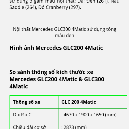
sử dụng 3 gam màu nội thất:
Da: Đen (261), Nâu
Saddle (264), Đỏ Cranberry (297).
Nội thất Mercedes GLC300 4Matic sử dụng tông
màu đen
Hình ảnh Mercedes GLC200 4Matic
So sánh thông số kích thước xe
Mercedes GLC200 4Matic & GLC300
4Matic
Thông số xe
GLC 200 4Matic
D x R x C
: 4670 x 1900 x 1650 (mm)
Chiều dài cơ sở
: 2873 (mm)