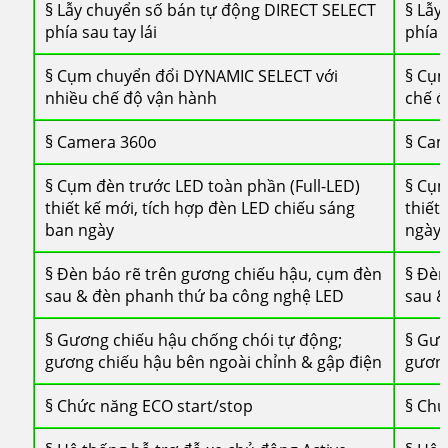
§ Lẫy chuyển số bán tự động DIRECT SELECT
§ Lẫy
phía sau tay lái
phía s
§ Cụm chuyển đổi DYNAMIC SELECT với
§ Cụm
nhiều chế độ vận hành
chế đ
§ Camera 360o
§ Ca
§ Cụm đèn trước LED toàn phần (Full-LED)
§ Cụm
thiết kế mới, tích hợp đèn LED chiếu sáng
thiết
ban ngày
ngày 
§ Đèn báo rẽ trên gương chiếu hậu, cụm đèn
§ Đèn
sau & đèn phanh thứ ba công nghệ LED
sau &
§ Gương chiếu hậu chống chói tự động;
§ Gươ
gương chiếu hậu bên ngoài chỉnh & gập điện
gương
§ Chức năng ECO start/stop
§ Chứ