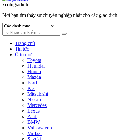
to
to
xeotogiadinh
.com
navigation
content
Nơi bạn tìm thấy sự chuyên nghiệp nhất cho các giao dịch
Trang chủ
Tin tức
Ô tô mới
Toyota
Hyundai
Honda
Mazda
Ford
Kia
Mitsubishi
Nissan
Mercedes
Lexus
Audi
BMW
Volkswagen
Vinfast
Suzuki