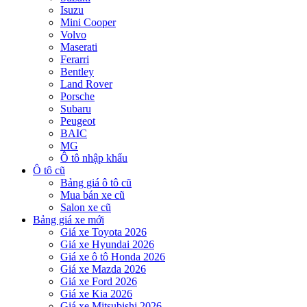
Isuzu
Mini Cooper
Volvo
Maserati
Ferarri
Bentley
Land Rover
Porsche
Subaru
Peugeot
BAIC
MG
Ô tô nhập khẩu
Ô tô cũ
Bảng giá ô tô cũ
Mua bán xe cũ
Salon xe cũ
Bảng giá xe mới
Giá xe Toyota 2026
Giá xe Hyundai 2026
Giá xe ô tô Honda 2026
Giá xe Mazda 2026
Giá xe Ford 2026
Giá xe Kia 2026
Giá xe Mitsubishi 2026