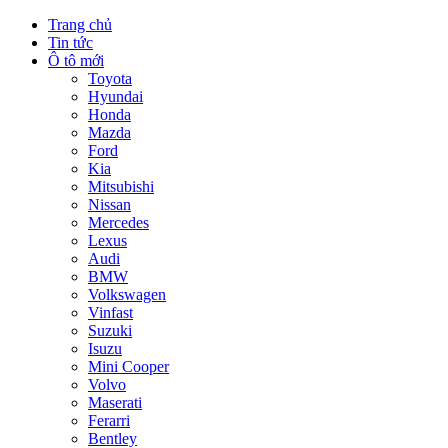
Trang chủ
Tin tức
Ô tô mới
Toyota
Hyundai
Honda
Mazda
Ford
Kia
Mitsubishi
Nissan
Mercedes
Lexus
Audi
BMW
Volkswagen
Vinfast
Suzuki
Isuzu
Mini Cooper
Volvo
Maserati
Ferarri
Bentley