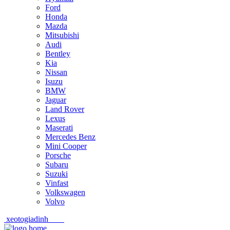
Ford
Honda
Mazda
Mitsubishi
Audi
Bentley
Kia
Nissan
Isuzu
BMW
Jaguar
Land Rover
Lexus
Maserati
Mercedes Benz
Mini Cooper
Porsche
Subaru
Suzuki
Vinfast
Volkswagen
Volvo
xeotogiadinh
.com
Skip
Skip