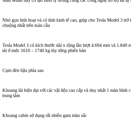
Mẫu sedan này có tạo hình lý tưởng cùng các công nghệ hỗ trợ lái tự
Nhỏ gọn linh hoạt và có tính kinh tế cao, giúp cho Tesla Model 3 tr
chuộng nhất trên toàn cầu
Tesla Model 3 có kích thước dài x rộng lần lượt 4.694 mm và 1.84
tải ở mức 1610 – 1740 kg tùy từng phiên bản
Cụm đèn hậu phía sau
Khoang lái hiện đại với các vật liệu cao cấp và duy nhất 1 màn hình c
trung tâm
Khoang cabin sử dụng rất nhiều gam màu sắc