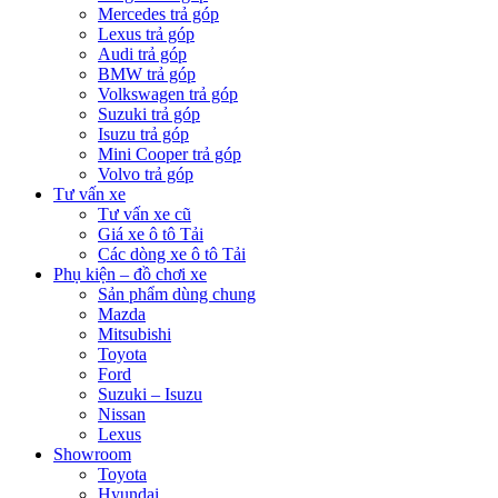
Mercedes trả góp
Lexus trả góp
Audi trả góp
BMW trả góp
Volkswagen trả góp
Suzuki trả góp
Isuzu trả góp
Mini Cooper trả góp
Volvo trả góp
Tư vấn xe
Tư vấn xe cũ
Giá xe ô tô Tải
Các dòng xe ô tô Tải
Phụ kiện – đồ chơi xe
Sản phẩm dùng chung
Mazda
Mitsubishi
Toyota
Ford
Suzuki – Isuzu
Nissan
Lexus
Showroom
Toyota
Hyundai