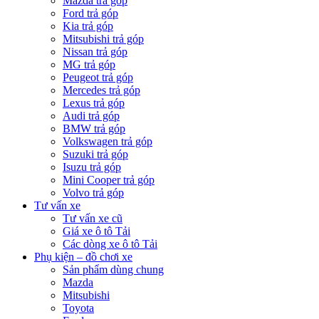
Mazda trả góp
Ford trả góp
Kia trả góp
Mitsubishi trả góp
Nissan trả góp
MG trả góp
Peugeot trả góp
Mercedes trả góp
Lexus trả góp
Audi trả góp
BMW trả góp
Volkswagen trả góp
Suzuki trả góp
Isuzu trả góp
Mini Cooper trả góp
Volvo trả góp
Tư vấn xe
Tư vấn xe cũ
Giá xe ô tô Tải
Các dòng xe ô tô Tải
Phụ kiện – đồ chơi xe
Sản phẩm dùng chung
Mazda
Mitsubishi
Toyota