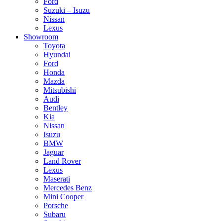
Ford
Suzuki – Isuzu
Nissan
Lexus
Showroom
Toyota
Hyundai
Ford
Honda
Mazda
Mitsubishi
Audi
Bentley
Kia
Nissan
Isuzu
BMW
Jaguar
Land Rover
Lexus
Maserati
Mercedes Benz
Mini Cooper
Porsche
Subaru