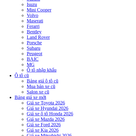
Isuzu
Mini Cooper
Volvo
Maserati
Ferarri
Bentley
Land Rover
Porsche
Subaru
Peugeot
BAIC
MG
Ô tô nhập khẩu
Ô tô cũ
Bảng giá ô tô cũ
Mua bán xe cũ
Salon xe cũ
Bảng giá xe mới
Giá xe Toyota 2026
Giá xe Hyundai 2026
Giá xe ô tô Honda 2026
Giá xe Mazda 2026
Giá xe Ford 2026
Giá xe Kia 2026
Giá xe Mitsubishi 2026