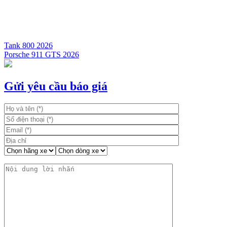
Tank 800 2026
Porsche 911 GTS 2026
Điều
hướng
bài
Gửi yêu cầu báo giá
viết