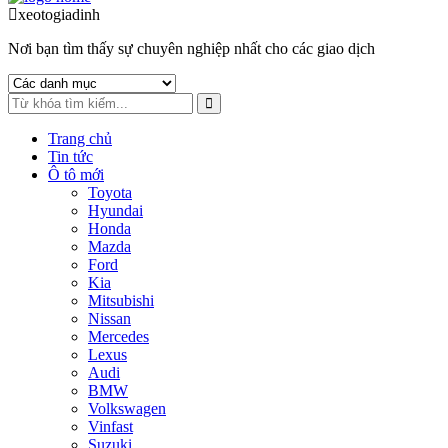
to
to
xeotogiadinh
.com
navigation
content
Nơi bạn tìm thấy sự chuyên nghiệp nhất cho các giao dịch
Trang chủ
Tin tức
Ô tô mới
Toyota
Hyundai
Honda
Mazda
Ford
Kia
Mitsubishi
Nissan
Mercedes
Lexus
Audi
BMW
Volkswagen
Vinfast
Suzuki