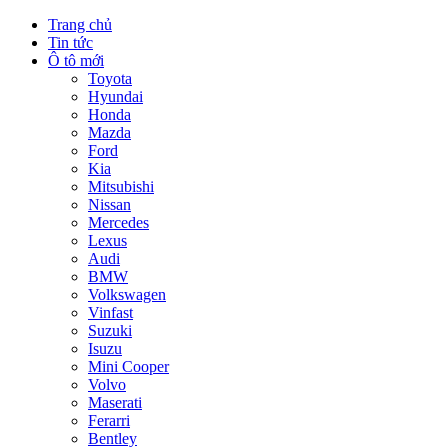
Trang chủ
Tin tức
Ô tô mới
Toyota
Hyundai
Honda
Mazda
Ford
Kia
Mitsubishi
Nissan
Mercedes
Lexus
Audi
BMW
Volkswagen
Vinfast
Suzuki
Isuzu
Mini Cooper
Volvo
Maserati
Ferarri
Bentley