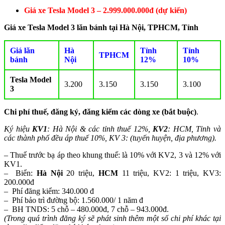
Giá xe Tesla Model 3 – 2.999.000.000đ (dự kiến)
Giá xe Tesla Model 3 lăn bánh tại Hà Nội, TPHCM, Tỉnh
Giá lăn
Hà
Tỉnh
Tỉnh
TPHCM
bánh
Nội
12%
10%
Tesla Model
3.200
3.150
3.150
3.100
3
Chi phí thuế, đăng ký, đăng kiểm các dòng xe (bắt buộc)
.
Ký hiệu
KV1
: Hà Nội & các tỉnh thuế 12%,
KV2
: HCM, Tỉnh và
các thành phố đều áp thuế 10%, KV 3: (tuyến huyện, địa phương).
– Thuế trước bạ áp theo khung thuế: là 10% với KV2, 3 và 12% với
KV1.
– Biển:
Hà Nội
20 triệu,
HCM
11 triệu, KV2: 1 triệu, KV3:
200.000đ
– Phí đăng kiểm: 340.000 đ
– Phí bảo trì đường bộ: 1.560.000/ 1 năm đ
– BH TNDS: 5 chỗ – 480.000đ, 7 chỗ – 943.000đ.
(Trong quá trình đăng ký sẽ phát sinh thêm một số chi phí khác tại