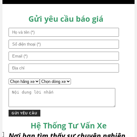
bài
viết
Gửi yêu cầu báo giá
Hệ Thống Tư Vấn Xe
Nơi bạn tìm thấy sự chuyên nghiệp