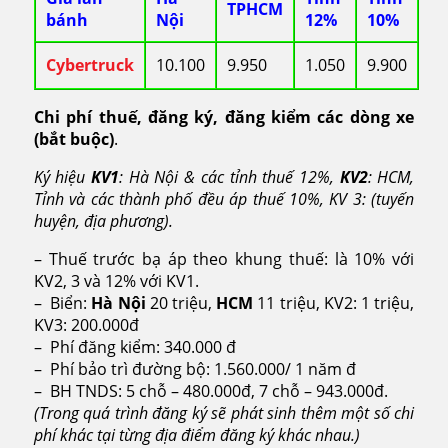
TPHCM
bánh
Nội
12%
10%
Cybertruck
10.100
9.950
1.050
9.900
Chi phí thuế, đăng ký, đăng kiểm các dòng xe
(bắt buộc)
.
Ký hiệu
KV1
: Hà Nội & các tỉnh thuế 12%,
KV2
: HCM,
Tỉnh và các thành phố đều áp thuế 10%, KV 3: (tuyến
huyện, địa phương).
– Thuế trước bạ áp theo khung thuế: là 10% với
KV2, 3 và 12% với KV1.
– Biển:
Hà Nội
20 triệu,
HCM
11 triệu, KV2: 1 triệu,
KV3: 200.000đ
– Phí đăng kiểm: 340.000 đ
– Phí bảo trì đường bộ: 1.560.000/ 1 năm đ
– BH TNDS: 5 chỗ – 480.000đ, 7 chỗ – 943.000đ.
(Trong quá trình đăng ký sẽ phát sinh thêm một số chi
phí khác tại từng địa điểm đăng ký khác nhau.)