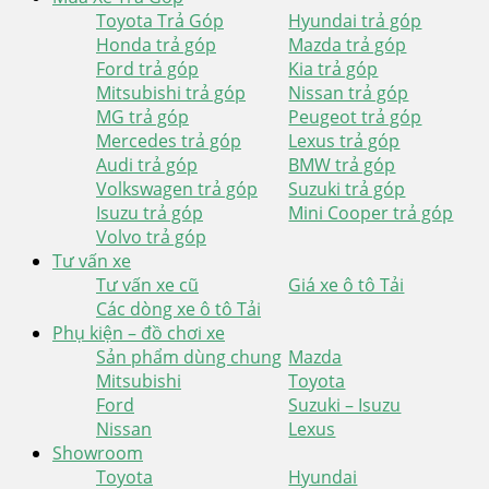
Toyota Trả Góp
Hyundai trả góp
Honda trả góp
Mazda trả góp
Ford trả góp
Kia trả góp
Mitsubishi trả góp
Nissan trả góp
MG trả góp
Peugeot trả góp
Mercedes trả góp
Lexus trả góp
Audi trả góp
BMW trả góp
Volkswagen trả góp
Suzuki trả góp
Isuzu trả góp
Mini Cooper trả góp
Volvo trả góp
Tư vấn xe
Tư vấn xe cũ
Giá xe ô tô Tải
Các dòng xe ô tô Tải
Phụ kiện – đồ chơi xe
Sản phẩm dùng chung
Mazda
Mitsubishi
Toyota
Ford
Suzuki – Isuzu
Nissan
Lexus
Showroom
Toyota
Hyundai