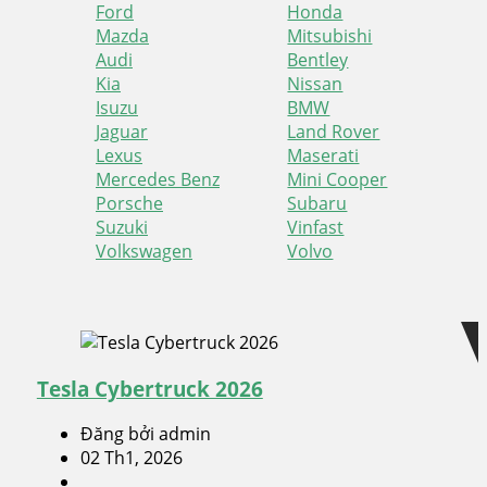
Ford
Honda
Mazda
Mitsubishi
Audi
Bentley
Kia
Nissan
Isuzu
BMW
Jaguar
Land Rover
Lexus
Maserati
Mercedes Benz
Mini Cooper
Porsche
Subaru
Suzuki
Vinfast
Volkswagen
Volvo
Skip
Skip
to
to
navigation
content
Tesla Cybertruck 2026
Đăng bởi admin
02 Th1, 2026