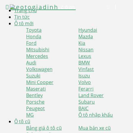
xeotogiadinh
.com
Trang chủ
Tin tức
Ô tô mới
Toyota
Hyundai
Honda
Mazda
Ford
Kia
Mitsubishi
Nissan
Mercedes
Lexus
Audi
BMW
Volkswagen
Vinfast
Suzuki
Isuzu
Mini Cooper
Volvo
Maserati
Ferarri
Bentley
Land Rover
Porsche
Subaru
Peugeot
BAIC
MG
Ô tô nhập khẩu
Ô tô cũ
Bảng giá ô tô cũ
Mua bán xe cũ