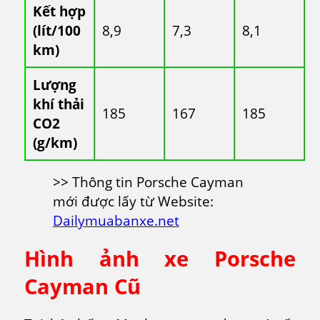
Kết hợp
(lít/100
8,9
7,3
8,1
km)
Lượng
khí thải
185
167
185
CO2
(g/km)
>> Thông tin Porsche Cayman
mới được lấy từ Website:
Dailymuabanxe.net
Hình ảnh xe Porsche
Cayman Cũ