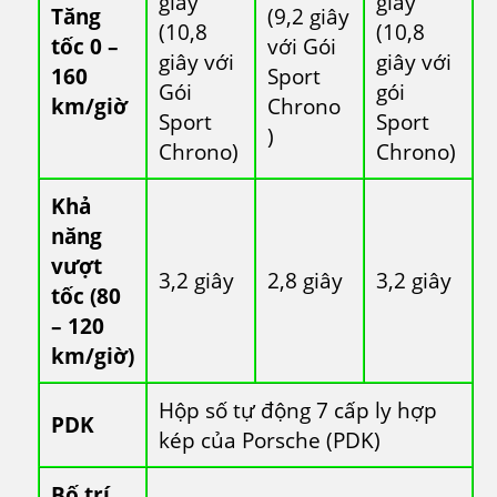
giây
giây
Tăng
(9,2 giây
(10,8
(10,8
tốc 0 –
với Gói
giây với
giây với
160
Sport
Gói
gói
km/giờ
Chrono
Sport
Sport
)
Chrono)
Chrono)
Khả
năng
vượt
3,2 giây
2,8 giây
3,2 giây
tốc (80
– 120
km/giờ)
Hộp số tự động 7 cấp ly hợp
PDK
kép của Porsche (PDK)
Bố trí