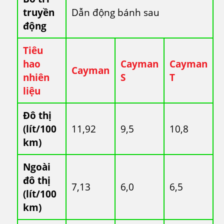
truyền
Dẫn động bánh sau
động
Tiêu
hao
Cayman
Cayman
Cayman
nhiên
S
T
liệu
Đô thị
(lít/100
11,92
9,5
10,8
km)
Ngoài
đô thị
7,13
6,0
6,5
(lít/100
km)