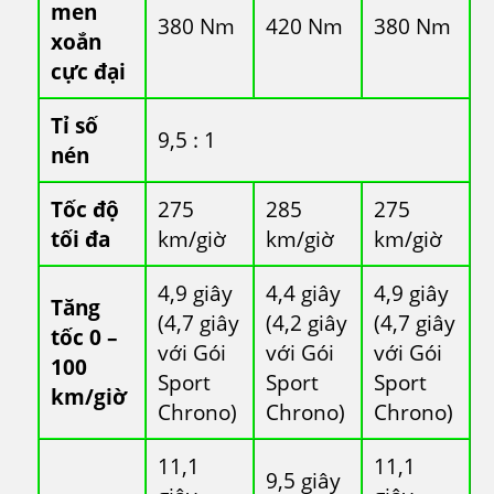
men
380 Nm
420 Nm
380 Nm
xoắn
cực đại
Tỉ số
9,5 : 1
nén
Tốc độ
275
285
275
tối đa
km/giờ
km/giờ
km/giờ
4,9 giây
4,4 giây
4,9 giây
Tăng
(4,7 giây
(4,2 giây
(4,7 giây
tốc 0 –
với Gói
với Gói
với Gói
100
Sport
Sport
Sport
km/giờ
Chrono)
Chrono)
Chrono)
11,1
11,1
9,5 giây