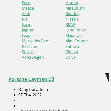
Ford
Honda
Mazda
Mitsubishi
Audi
Bentley
Kia
Nissan
Isuzu
BMW
Jaguar
Land Rover
Lexus
Maserati
Mercedes Benz
Mini Cooper
Porsche
Subaru
Suzuki
Vinfast
Volkswagen
Volvo
Skip
Skip
to
to
navigation
content
Porsche Cayman Cũ
Đăng bởi admin
07 Th4, 2022