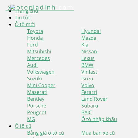
xeotogiadinh
.com
Trang chủ
Tin tức
Ô tô mới
Toyota
Hyundai
Honda
Mazda
Ford
Kia
Mitsubishi
Nissan
Mercedes
Lexus
Audi
BMW
Volkswagen
Vinfast
Suzuki
Isuzu
Mini Cooper
Volvo
Maserati
Ferarri
Bentley
Land Rover
Porsche
Subaru
Peugeot
BAIC
MG
Ô tô nhập khẩu
Ô tô cũ
Bảng giá ô tô cũ
Mua bán xe cũ