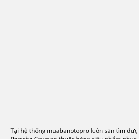
Tại hệ thống muabanotopro luôn săn tìm đượ
Porsche Cayman thuộc hàng siêu phẩm phục 