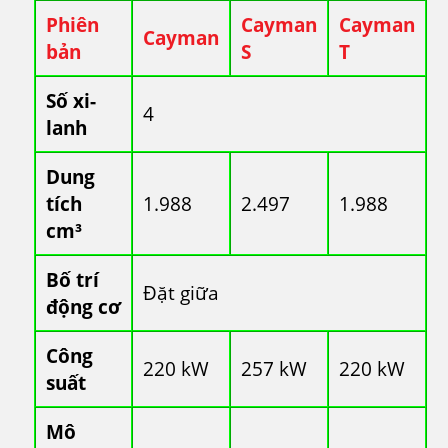
Phiên
Cayman
Cayman
Cayman
bản
S
T
Số xi-
4
lanh
Dung
tích
1.988
2.497
1.988
cm³
Bố trí
Đặt giữa
động cơ
Công
220 kW
257 kW
220 kW
suất
Mô