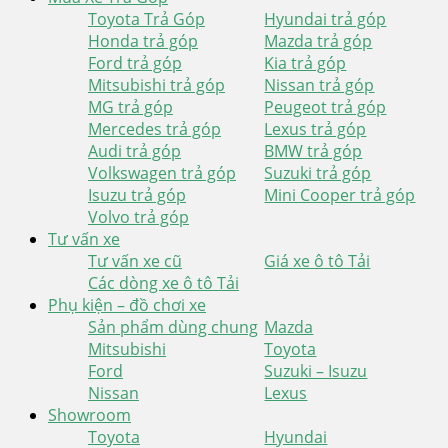
Toyota Trả Góp
Hyundai trả góp
Honda trả góp
Mazda trả góp
Ford trả góp
Kia trả góp
Mitsubishi trả góp
Nissan trả góp
MG trả góp
Peugeot trả góp
Mercedes trả góp
Lexus trả góp
Audi trả góp
BMW trả góp
Volkswagen trả góp
Suzuki trả góp
Isuzu trả góp
Mini Cooper trả góp
Volvo trả góp
Tư vấn xe
Tư vấn xe cũ
Giá xe ô tô Tải
Các dòng xe ô tô Tải
Phụ kiện – đồ chơi xe
Sản phẩm dùng chung
Mazda
Mitsubishi
Toyota
Ford
Suzuki – Isuzu
Nissan
Lexus
Showroom
Toyota
Hyundai