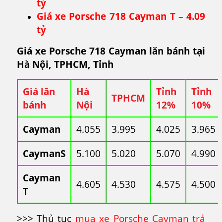
tỷ
Giá xe Porsche 718 Cayman T – 4.09
tỷ
Giá xe Porsche 718 Cayman lăn bánh tại
Hà Nội, TPHCM, Tỉnh
Giá lăn
Hà
Tỉnh
Tỉnh
TPHCM
bánh
Nội
12%
10%
Cayman
4.055
3.995
4.025
3.965
CaymanS
5.100
5.020
5.070
4.990
Cayman
4.605
4.530
4.575
4.500
T
>>> Thủ tục
mua xe Porsche Cayman trả