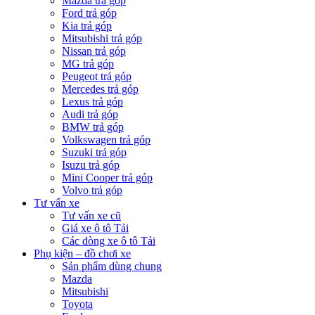
Mazda trả góp
Ford trả góp
Kia trả góp
Mitsubishi trả góp
Nissan trả góp
MG trả góp
Peugeot trả góp
Mercedes trả góp
Lexus trả góp
Audi trả góp
BMW trả góp
Volkswagen trả góp
Suzuki trả góp
Isuzu trả góp
Mini Cooper trả góp
Volvo trả góp
Tư vấn xe
Tư vấn xe cũ
Giá xe ô tô Tải
Các dòng xe ô tô Tải
Phụ kiện – đồ chơi xe
Sản phẩm dùng chung
Mazda
Mitsubishi
Toyota