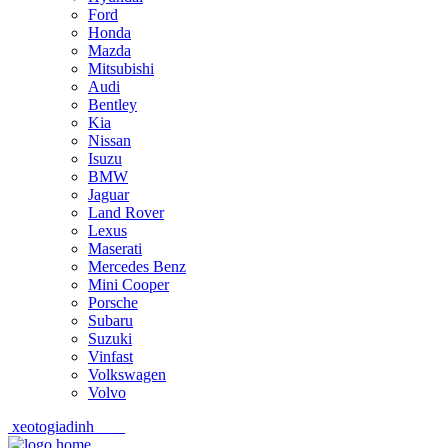
Ford
Honda
Mazda
Mitsubishi
Audi
Bentley
Kia
Nissan
Isuzu
BMW
Jaguar
Land Rover
Lexus
Maserati
Mercedes Benz
Mini Cooper
Porsche
Subaru
Suzuki
Vinfast
Volkswagen
Volvo
xeotogiadinh
.com
Skip
Skip