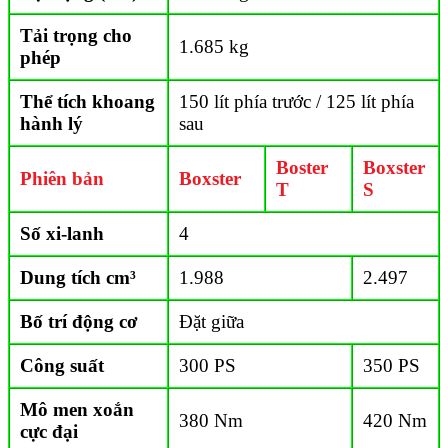
Tải trọng cho
1.685 kg
phép
Thể tích khoang
150 lít phía trước / 125 lít phía
hành lý
sau
Boster
Boxster
Phiên bản
Boxster
T
S
Số xi-lanh
4
Dung tích cm³
1.988
2.497
Bố trí động cơ
Đặt giữa
Công suất
300 PS
350 PS
Mô men xoắn
380 Nm
420 Nm
cực đại