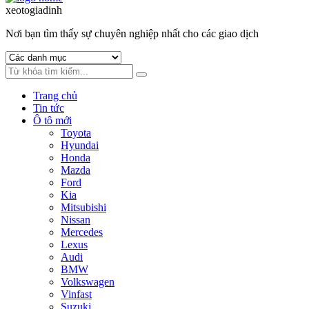
to
to
xeotogiadinh
.com
navigation
content
Nơi bạn tìm thấy sự chuyên nghiệp nhất cho các giao dịch
Trang chủ
Tin tức
Ô tô mới
Toyota
Hyundai
Honda
Mazda
Ford
Kia
Mitsubishi
Nissan
Mercedes
Lexus
Audi
BMW
Volkswagen
Vinfast
Suzuki