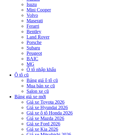
Isuzu
Mini Cooper
Volvo
Maserati
Ferarri
Bentley
Land Rover
Porsche
Subaru
Peugeot
BAIC
MG
Ô tô nhập khẩu
Ô tô cũ
Bảng giá ô tô cũ
Mua bán xe cũ
Salon xe cũ
Bảng giá xe mới
Giá xe Toyota 2026
Giá xe Hyundai 2026
Giá xe ô tô Honda 2026
Giá xe Mazda 2026
Giá xe Ford 2026
Giá xe Kia 2026
Giá xe Mitsubishi 2026