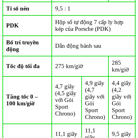
Tỉ số nén
9,5 : 1
Hộp số tự động 7 cấp ly hợp
PDK
kép của Porsche (PDK)
Bố trí truyền
Dẫn động bánh sau
động
285
Tốc độ tối đa
275 km/giờ
km/giờ
4,9 giây
4,4 giây
4,7 giây
(4,7
(4,2
(4,5 giây
Tăng tốc 0 –
giây với
giây với
với Gói
100 km/giờ
Gói
Gói
Sport
Sport
Sport
Chrono)
Chrono)
Chrono)
11,1
11,1 giây
9,5 giây
giây