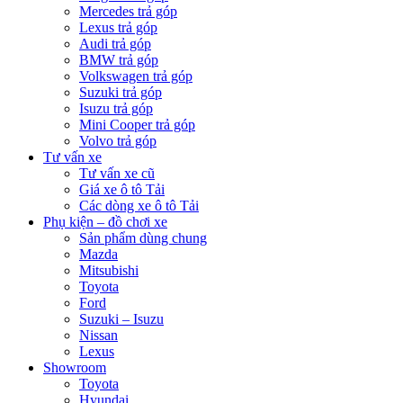
Mercedes trả góp
Lexus trả góp
Audi trả góp
BMW trả góp
Volkswagen trả góp
Suzuki trả góp
Isuzu trả góp
Mini Cooper trả góp
Volvo trả góp
Tư vấn xe
Tư vấn xe cũ
Giá xe ô tô Tải
Các dòng xe ô tô Tải
Phụ kiện – đồ chơi xe
Sản phẩm dùng chung
Mazda
Mitsubishi
Toyota
Ford
Suzuki – Isuzu
Nissan
Lexus
Showroom
Toyota
Hyundai