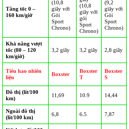
(10,8
(9,2
(10,8
Tăng tốc 0 –
giây với
giây với
giây với
160 km/giờ
Gói
Gói
gói
Sport
Sport
Sport
Chrono)
Chrono)
Chrono)
Khả năng vượt
tốc (80 – 120
3,2 giây
3,2 giây
2,8 giây
km/giờ)
Tiêu hao nhiên
Boxster
Boxster
Boxster
liệu
T
S
Đô thị (lít/100
11,69
10.9
14,44
km)
Ngoài đô thị
6,8
6.5
7,87
(lít/100 km)