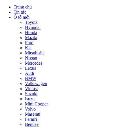
Trang chủ
Tin tức
Ô tô mới
Toyota
Hyundai
Honda
Mazda
Ford
Kia
Mitsubishi
Nissan
Mercedes
Lexus
Audi
BMW
Volkswagen
Vinfast
Suzuki
Isuzu
Mini Cooper
Volvo
Maserati
Ferarri
Bentley