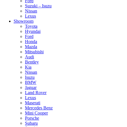
Ford
Suzuki – Isuzu
Nissan
Lexus
Showroom
Toyota
Hyundai
Ford
Honda
Mazda
Mitsubishi
Audi
Bentley
Kia
Nissan
Isuzu
BMW
Jaguar
Land Rover
Lexus
Maserati
Mercedes Benz
Mini Cooper
Porsche
Subaru