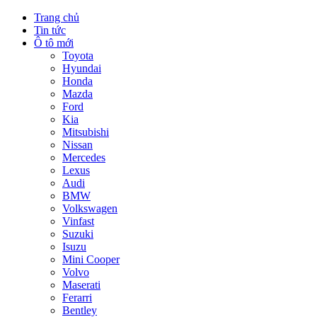
Trang chủ
Tin tức
Ô tô mới
Toyota
Hyundai
Honda
Mazda
Ford
Kia
Mitsubishi
Nissan
Mercedes
Lexus
Audi
BMW
Volkswagen
Vinfast
Suzuki
Isuzu
Mini Cooper
Volvo
Maserati
Ferarri
Bentley