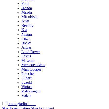
Ford
Honda
Mazda
Mitsubishi
Audi
Bentley
Kia
Nissan
Isuzu
BMW
Jaguar
Land Rover
Lexus
Maserati
Mercedes Benz
Mini Cooper
Porsche
Subaru
Suzuki
Vinfast
Volkswagen
Volvo
xeotogiadinh
.com
Skip to navigation
Skip to content