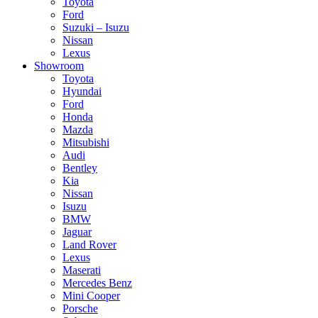
Toyota
Ford
Suzuki – Isuzu
Nissan
Lexus
Showroom
Toyota
Hyundai
Ford
Honda
Mazda
Mitsubishi
Audi
Bentley
Kia
Nissan
Isuzu
BMW
Jaguar
Land Rover
Lexus
Maserati
Mercedes Benz
Mini Cooper
Porsche