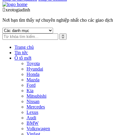
xeotogiadinh
.com
Nơi bạn tìm thấy sự chuyên nghiệp nhất cho các giao dịch
Trang chủ
Tin tức
Ô tô mới
Toyota
Hyundai
Honda
Mazda
Ford
Kia
Mitsubishi
Nissan
Mercedes
Lexus
Audi
BMW
Volkswagen
Vinfast