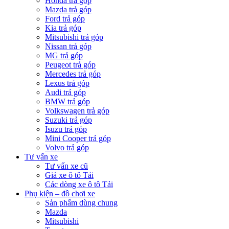
Honda trả góp
Mazda trả góp
Ford trả góp
Kia trả góp
Mitsubishi trả góp
Nissan trả góp
MG trả góp
Peugeot trả góp
Mercedes trả góp
Lexus trả góp
Audi trả góp
BMW trả góp
Volkswagen trả góp
Suzuki trả góp
Isuzu trả góp
Mini Cooper trả góp
Volvo trả góp
Tư vấn xe
Tư vấn xe cũ
Giá xe ô tô Tải
Các dòng xe ô tô Tải
Phụ kiện – đồ chơi xe
Sản phẩm dùng chung
Mazda
Mitsubishi