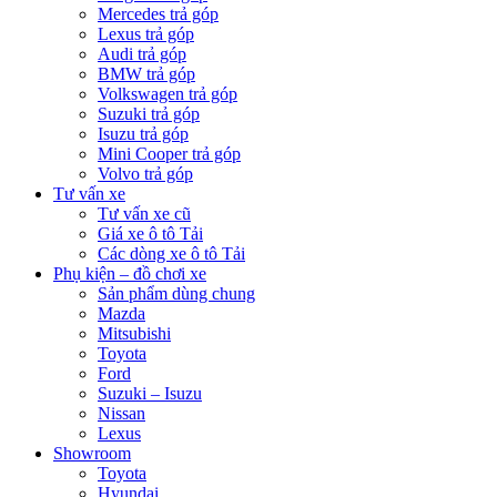
Mercedes trả góp
Lexus trả góp
Audi trả góp
BMW trả góp
Volkswagen trả góp
Suzuki trả góp
Isuzu trả góp
Mini Cooper trả góp
Volvo trả góp
Tư vấn xe
Tư vấn xe cũ
Giá xe ô tô Tải
Các dòng xe ô tô Tải
Phụ kiện – đồ chơi xe
Sản phẩm dùng chung
Mazda
Mitsubishi
Toyota
Ford
Suzuki – Isuzu
Nissan
Lexus
Showroom
Toyota
Hyundai