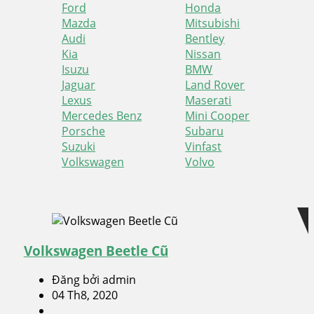
Ford
Honda
Mazda
Mitsubishi
Audi
Bentley
Kia
Nissan
Isuzu
BMW
Jaguar
Land Rover
Lexus
Maserati
Mercedes Benz
Mini Cooper
Porsche
Subaru
Suzuki
Vinfast
Volkswagen
Volvo
Skip
Skip
to
to
navigation
content
Volkswagen Beetle Cũ
Đăng bởi admin
04 Th8, 2020