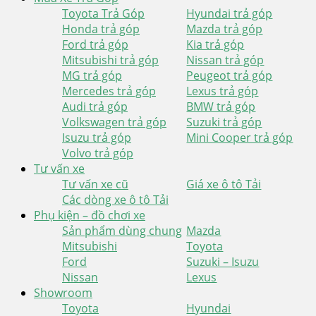
Toyota Trả Góp
Hyundai trả góp
Honda trả góp
Mazda trả góp
Ford trả góp
Kia trả góp
Mitsubishi trả góp
Nissan trả góp
MG trả góp
Peugeot trả góp
Mercedes trả góp
Lexus trả góp
Audi trả góp
BMW trả góp
Volkswagen trả góp
Suzuki trả góp
Isuzu trả góp
Mini Cooper trả góp
Volvo trả góp
Tư vấn xe
Tư vấn xe cũ
Giá xe ô tô Tải
Các dòng xe ô tô Tải
Phụ kiện – đồ chơi xe
Sản phẩm dùng chung
Mazda
Mitsubishi
Toyota
Ford
Suzuki – Isuzu
Nissan
Lexus
Showroom
Toyota
Hyundai