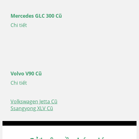
Mercedes GLC 300 Cũ
Chi tiết
Volvo V90 Cũ
Chi tiết
Volkswagen Jetta Cũ
Điều
Ssangyong XLV Cũ
hướng
bài