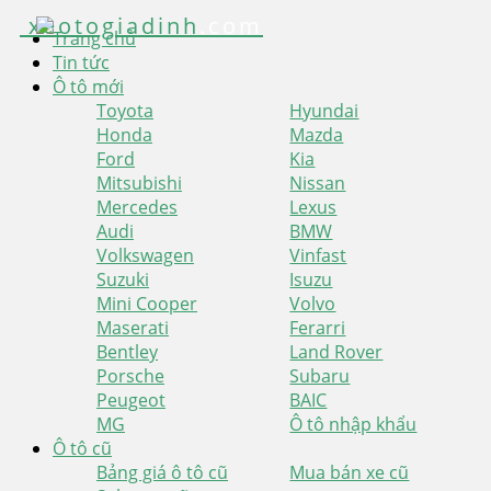
xeotogiadinh
.com
Trang chủ
Tin tức
Ô tô mới
Toyota
Hyundai
Honda
Mazda
Ford
Kia
Mitsubishi
Nissan
Mercedes
Lexus
Audi
BMW
Volkswagen
Vinfast
Suzuki
Isuzu
Mini Cooper
Volvo
Maserati
Ferarri
Bentley
Land Rover
Porsche
Subaru
Peugeot
BAIC
MG
Ô tô nhập khẩu
Ô tô cũ
Bảng giá ô tô cũ
Mua bán xe cũ