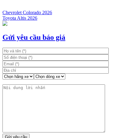
Chevrolet Colorado 2026
Toyota Altis 2026
Điều
hướng
bài
Gửi yêu cầu báo giá
viết