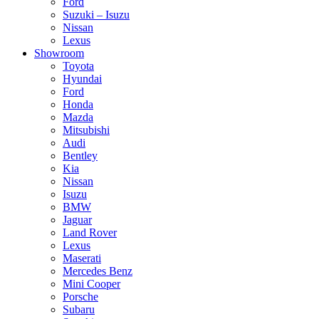
Ford
Suzuki – Isuzu
Nissan
Lexus
Showroom
Toyota
Hyundai
Ford
Honda
Mazda
Mitsubishi
Audi
Bentley
Kia
Nissan
Isuzu
BMW
Jaguar
Land Rover
Lexus
Maserati
Mercedes Benz
Mini Cooper
Porsche
Subaru