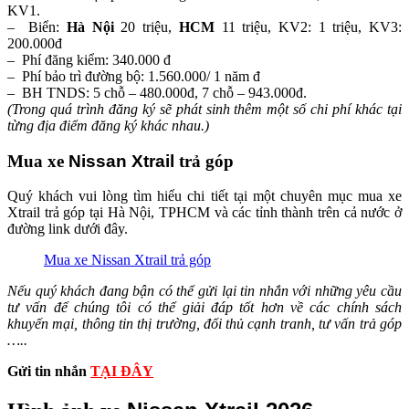
KV1.
– Biển:
Hà Nội
20 triệu,
HCM
11 triệu, KV2: 1 triệu, KV3:
200.000đ
– Phí đăng kiểm: 340.000 đ
– Phí bảo trì đường bộ: 1.560.000/ 1 năm đ
– BH TNDS: 5 chỗ – 480.000đ, 7 chỗ – 943.000đ.
(Trong quá trình đăng ký sẽ phát sinh thêm một số chi phí khác tại
từng địa điểm đăng ký khác nhau.)
Mua xe
Nissan Xtrail
trả góp
Quý khách vui lòng tìm hiểu chi tiết tại một chuyên mục mua xe
Xtrail
trả góp tại Hà Nội, TPHCM và các tỉnh thành trên cả nước ở
đường link dưới đây.
Mua xe Nissan Xtrail trả góp
Nếu quý khách đang bận có thể gửi lại tin nhắn với những yêu cầu
tư vấn để chúng tôi có thể giải đáp tốt hơn về các chính sách
khuyến mại, thông tin thị trường, đối thủ cạnh tranh, tư vấn trả góp
…..
Gửi tin nhắn
TẠI ĐÂY