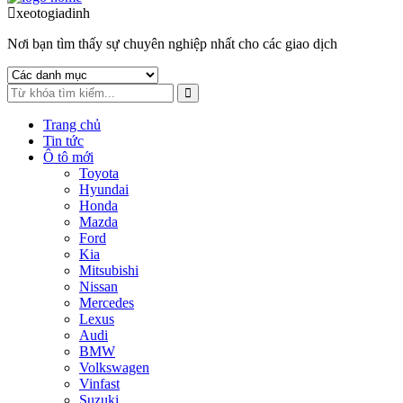
to
to
xeotogiadinh
.com
navigation
content
Nơi bạn tìm thấy sự chuyên nghiệp nhất cho các giao dịch
Trang chủ
Tin tức
Ô tô mới
Toyota
Hyundai
Honda
Mazda
Ford
Kia
Mitsubishi
Nissan
Mercedes
Lexus
Audi
BMW
Volkswagen
Vinfast
Suzuki