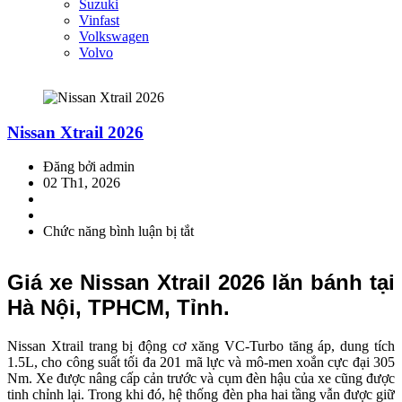
Suzuki
Vinfast
Volkswagen
Volvo
Nissan Xtrail 2026
Đăng bởi admin
02 Th1, 2026
Chức năng bình luận bị tắt
ở
Nissan
Xtrail
Giá xe Nissan Xtrail 2026 lăn bánh tại
2026
Hà Nội, TPHCM, Tỉnh.
Nissan Xtrail trang bị động cơ xăng VC-Turbo tăng áp, dung tích
1.5L, cho công suất tối đa 201 mã lực và mô-men xoắn cực đại 305
Nm. Xe được nâng cấp cản trước và cụm đèn hậu của xe cũng được
tinh chỉnh lại. Trong khi đó, hệ thống đèn pha hai tầng vẫn được giữ