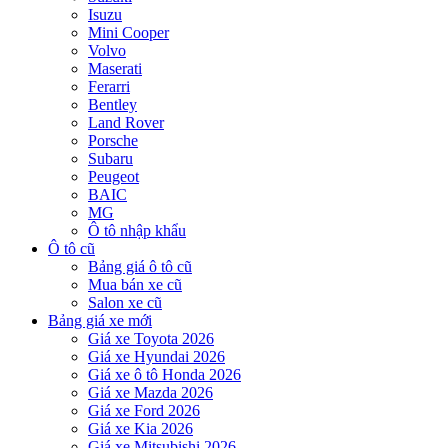
Isuzu
Mini Cooper
Volvo
Maserati
Ferarri
Bentley
Land Rover
Porsche
Subaru
Peugeot
BAIC
MG
Ô tô nhập khẩu
Ô tô cũ
Bảng giá ô tô cũ
Mua bán xe cũ
Salon xe cũ
Bảng giá xe mới
Giá xe Toyota 2026
Giá xe Hyundai 2026
Giá xe ô tô Honda 2026
Giá xe Mazda 2026
Giá xe Ford 2026
Giá xe Kia 2026
Giá xe Mitsubishi 2026