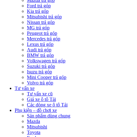
Mazda trả góp
Ford trả góp
Kia trả góp
Mitsubishi trả góp
Nissan trả góp
MG trả góp
Peugeot trả góp
Mercedes trả góp
Lexus trả góp
Audi trả góp
BMW trả góp
Volkswagen trả góp
Suzuki trả góp
Isuzu trả góp
Mini Cooper trả góp
Volvo trả góp
Tư vấn xe
Tư vấn xe cũ
Giá xe ô tô Tải
Các dòng xe ô tô Tải
Phụ kiện – đồ chơi xe
Sản phẩm dùng chung
Mazda
Mitsubishi
Toyota