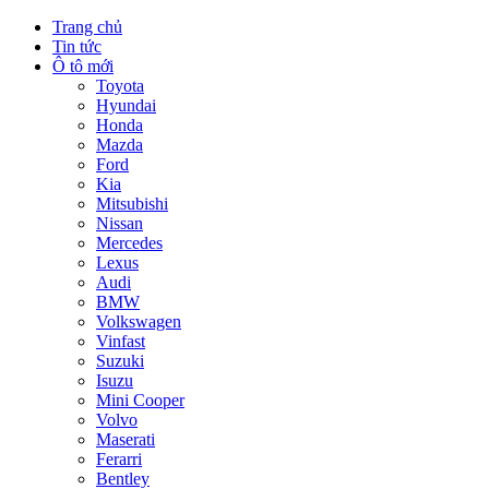
Trang chủ
Tin tức
Ô tô mới
Toyota
Hyundai
Honda
Mazda
Ford
Kia
Mitsubishi
Nissan
Mercedes
Lexus
Audi
BMW
Volkswagen
Vinfast
Suzuki
Isuzu
Mini Cooper
Volvo
Maserati
Ferarri
Bentley