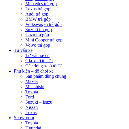
Mercedes trả góp
Lexus trả góp
Audi trả góp
BMW trả góp
Volkswagen trả góp
Suzuki trả góp
Isuzu trả góp
Mini Cooper trả góp
Volvo trả góp
Tư vấn xe
Tư vấn xe cũ
Giá xe ô tô Tải
Các dòng xe ô tô Tải
Phụ kiện – đồ chơi xe
Sản phẩm dùng chung
Mazda
Mitsubishi
Toyota
Ford
Suzuki – Isuzu
Nissan
Lexus
Showroom
Toyota
Hyundai