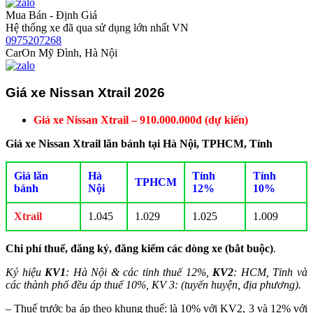
Mua Bán - Định Giá
Hệ thống xe đã qua sử dụng lớn nhất VN
0975207268
CarOn Mỹ Đình, Hà Nội
Giá xe Nissan Xtrail 2026
Giá xe Nissan Xtrail – 910.000.000đ (dự kiến)
Giá xe Nissan Xtrail lăn bánh tại Hà Nội, TPHCM, Tỉnh
Giá lăn
Hà
Tỉnh
Tỉnh
TPHCM
bánh
Nội
12%
10%
Xtrail
1.045
1.029
1.025
1.009
Chi phí thuế, đăng ký, đăng kiểm các dòng xe (bắt buộc)
.
Ký hiệu
KV1
: Hà Nội & các tỉnh thuế 12%,
KV2
: HCM, Tỉnh và
các thành phố đều áp thuế 10%, KV 3: (tuyến huyện, địa phương).
– Thuế trước bạ áp theo khung thuế: là 10% với KV2, 3 và 12% với