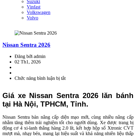
Suzuki
Vinfast
Volkswagen
Volvo
Nissan Sentra 2026
Đăng bởi admin
02 Th1, 2026
Chức năng bình luận bị tắt
ở
Nissan
Sentra
Giá xe Nissan Sentra 2026 lăn bánh
2026
tại Hà Nội, TPHCM, Tỉnh.
Nissan Sentra bản nâng cấp diện mạo mới, cùng nhiều nâng cấp
nhằm tăng thêm trải nghiệm tốt cho người dùng. Xe được trang bị
động cơ 4 xi-lanh thẳng hàng 2.0 lít, kết hợp hộp số Xtronic CVT
mượt mà, nhạy bén, mang lại hiệu suất và khả năng nhiên liệu thấp