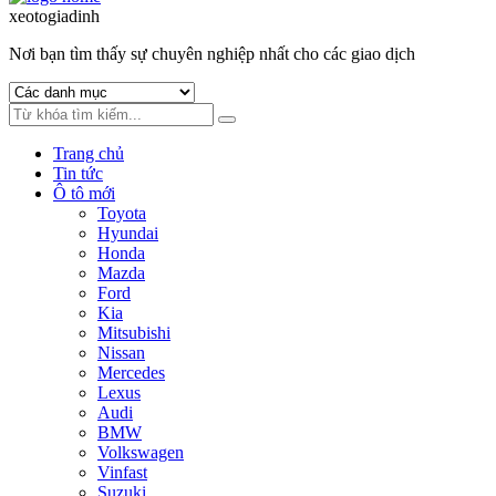
to
to
xeotogiadinh
.com
navigation
content
Nơi bạn tìm thấy sự chuyên nghiệp nhất cho các giao dịch
Trang chủ
Tin tức
Ô tô mới
Toyota
Hyundai
Honda
Mazda
Ford
Kia
Mitsubishi
Nissan
Mercedes
Lexus
Audi
BMW
Volkswagen
Vinfast
Suzuki