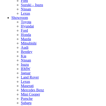
Ford
Suzuki – Isuzu
Nissan
Lexus
Showroom
Toyota
Hyundai
Ford
Honda
Mazda
Mitsubishi
Audi
Bentley
Kia
Nissan
Isuzu
BMW
Jaguar
Land Rover
Lexus
Maserati
Mercedes Benz
Mini Cooper
Porsche
Subaru