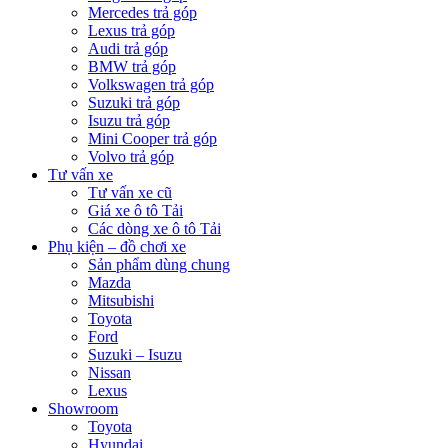
Mercedes trả góp
Lexus trả góp
Audi trả góp
BMW trả góp
Volkswagen trả góp
Suzuki trả góp
Isuzu trả góp
Mini Cooper trả góp
Volvo trả góp
Tư vấn xe
Tư vấn xe cũ
Giá xe ô tô Tải
Các dòng xe ô tô Tải
Phụ kiện – đồ chơi xe
Sản phẩm dùng chung
Mazda
Mitsubishi
Toyota
Ford
Suzuki – Isuzu
Nissan
Lexus
Showroom
Toyota
Hyundai