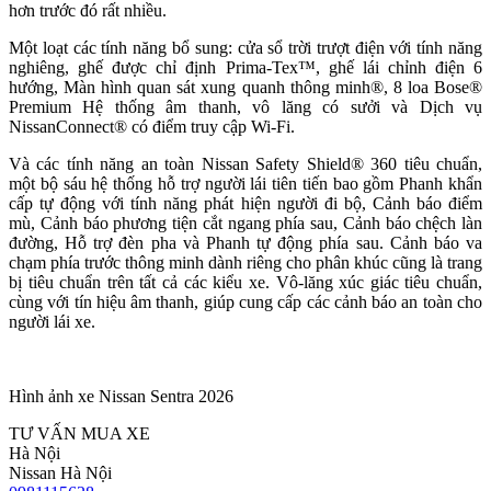
hơn trước đó rất nhiều.
Một loạt các tính năng bổ sung: cửa sổ trời trượt điện với tính năng
nghiêng, ghế được chỉ định Prima-Tex™, ghế lái chỉnh điện 6
hướng, Màn hình quan sát xung quanh thông minh®, 8 loa Bose®
Premium Hệ thống âm thanh, vô lăng có sưởi và Dịch vụ
NissanConnect® có điểm truy cập Wi-Fi.
Và các tính năng an toàn Nissan Safety Shield® 360 tiêu chuẩn,
một bộ sáu hệ thống hỗ trợ người lái tiên tiến bao gồm Phanh khẩn
cấp tự động với tính năng phát hiện người đi bộ, Cảnh báo điểm
mù, Cảnh báo phương tiện cắt ngang phía sau, Cảnh báo chệch làn
đường, Hỗ trợ đèn pha và Phanh tự động phía sau. Cảnh báo va
chạm phía trước thông minh dành riêng cho phân khúc cũng là trang
bị tiêu chuẩn trên tất cả các kiểu xe. Vô-lăng xúc giác tiêu chuẩn,
cùng với tín hiệu âm thanh, giúp cung cấp các cảnh báo an toàn cho
người lái xe.
Hình ảnh xe Nissan Sentra 2026
TƯ VẤN MUA XE
Hà Nội
Nissan Hà Nội