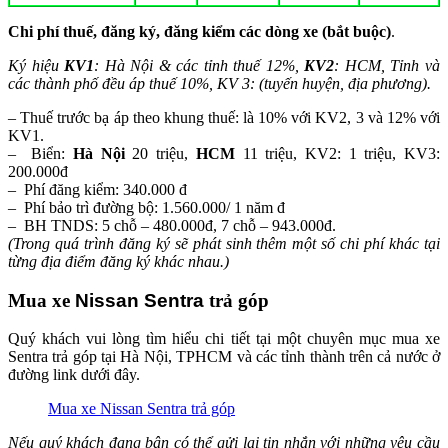
Chi phí thuế, đăng ký, đăng kiểm các dòng xe (bắt buộc)
.
Ký hiệu
KV1
: Hà Nội & các tỉnh thuế 12%,
KV2
: HCM, Tỉnh và
các thành phố đều áp thuế 10%, KV 3: (tuyến huyện, địa phương).
– Thuế trước bạ áp theo khung thuế: là 10% với KV2, 3 và 12% với
KV1.
– Biển:
Hà Nội
20 triệu,
HCM
11 triệu, KV2: 1 triệu, KV3:
200.000đ
– Phí đăng kiểm: 340.000 đ
– Phí bảo trì đường bộ: 1.560.000/ 1 năm đ
– BH TNDS: 5 chỗ – 480.000đ, 7 chỗ – 943.000đ.
(Trong quá trình đăng ký sẽ phát sinh thêm một số chi phí khác tại
từng địa điểm đăng ký khác nhau.)
Mua xe
Nissan Sentra
trả góp
Quý khách vui lòng tìm hiểu chi tiết tại một chuyên mục mua xe
Sentra trả góp tại Hà Nội, TPHCM và các tỉnh thành trên cả nước ở
đường link dưới đây.
Mua xe Nissan Sentra trả góp
Nếu quý khách đang bận có thể gửi lại tin nhắn với những yêu cầu