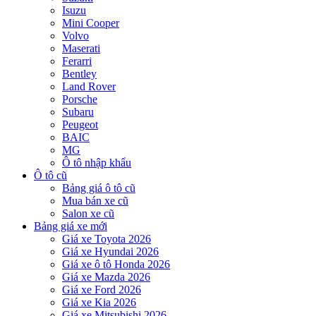
Isuzu
Mini Cooper
Volvo
Maserati
Ferarri
Bentley
Land Rover
Porsche
Subaru
Peugeot
BAIC
MG
Ô tô nhập khẩu
Ô tô cũ
Bảng giá ô tô cũ
Mua bán xe cũ
Salon xe cũ
Bảng giá xe mới
Giá xe Toyota 2026
Giá xe Hyundai 2026
Giá xe ô tô Honda 2026
Giá xe Mazda 2026
Giá xe Ford 2026
Giá xe Kia 2026
Giá xe Mitsubishi 2026