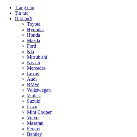
Trang chủ
Tin tức
Ô tô mới
Toyota
Hyundai
Honda
Mazda
Ford
Kia
Mitsubishi
Nissan
Mercedes
Lexus
Audi
BMW
Volkswagen
Vinfast
Suzuki
Isuzu
Mini Cooper
Volvo
Maserati
Ferarri
Bentley