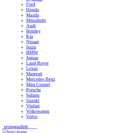
Ford
Honda
Mazda
Mitsubishi
Audi
Bentley
Kia
Nissan
Isuzu
BMW
Jaguar
Land Rover
Lexus
Maserati
Mercedes Benz
Mini Cooper
Porsche
Subaru
Suzuki
Vinfast
Volkswagen
Volvo
xeotogiadinh
.com
Skip
Skip