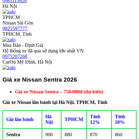
0981115628
Hà Nội
TPHCM
Nissan Sài Gòn
0825597777
TPHCM, Tỉnh
Mua Bán - Định Giá
Hệ thống xe đã qua sử dụng lớn nhất VN
0975207268
CarOn Mỹ Đình, Hà Nội
Giá xe Nissan Sentra 2026
Giá xe Nissan Sentra – 750.000đ (dự kiến)
Giá xe Nissan lăn bánh tại Hà Nội, TPHCM, Tỉnh
Hà
Tỉnh
Tỉnh
Giá lăn bánh
TPHCM
Nội
12%
10%
Sentra
900
880
870
860