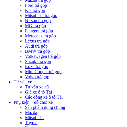
Mazda trả góp
Ford trả góp
Kia trả góp
Mitsubishi trả góp
Nissan trả góp
MG trả góp
Peugeot trả góp
Mercedes trả góp
Lexus trả góp
Audi trả góp
BMW trả góp
Volkswagen trả góp
Suzuki trả góp
Isuzu trả góp
Mini Cooper trả góp
Volvo trả góp
Tư vấn xe
Tư vấn xe cũ
Giá xe ô tô Tải
Các dòng xe ô tô Tải
Phụ kiện – đồ chơi xe
Sản phẩm dùng chung
Mazda
Mitsubishi
Toyota