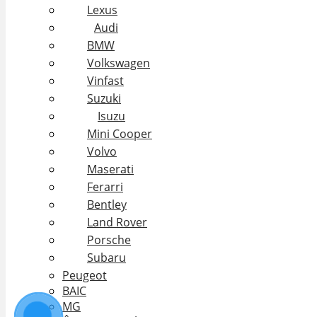
BMW
Volkswagen
Vinfast
Suzuki
Isuzu
Mini Cooper
Volvo
Maserati
Ferarri
Bentley
Land Rover
Porsche
Subaru
Peugeot
BAIC
MG
Ô tô nhập khẩu
Ô tô cũ
Bảng giá ô tô cũ