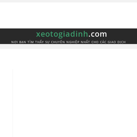
xeotogiadinh
.com
NƠI BẠN TÌM THẤY SỰ CHUYÊN NGHIỆP NHẤT CHO CÁC GIAO DỊCH