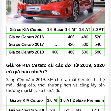
Giá xe KIA
Cerato
1.6 Base
1.6 MT
1.6 AT
2.0 AT
Giá xe
Cerato
2016
…
400
480
520
Giá xe
Cerato
2017
…
420
500
540
Giá xe
Cerato
2018
400
460
530
580
Giá xe KIA
Cerato
cũ các đời từ 2019, 2020
có giá bao nhiêu?
Sang đến năm 2019, KIA cho ra mắt Cerato thế hệ
mới, đẳng cấp, thời thượng hơn và cũng lấy tên
thương mại khác so trước đó.
Giá xe KIA
Cerato
1.6 MT
1.6 AT
Deluxe
Premium
Giá xe
Cerato
2019
510
550
600
640