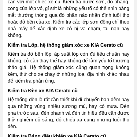
cận với một chiếc xe cũ. Kiểm tra nước sơn, độ phẳng,
cong của lớp vỏ, gỉ sét là những yếu tố có thể nhìn bằng
mắt thường thông qua đó phần nào nhận định tuổi thọ
hoặc độ bền của xe. Kiểm tra các lớp sơn đồng chỉ theo
nhà máy để xác định xe có bị va chạm, tai nạn hay
không.
Kiểm tra Lốp, hệ thống giảm xóc xe KIA Cerato cũ
Kiểm tra độ bền lốp, áp suất lốp còn đủ tiêu chuẩn hay
không, có cần thay thế hay không để làm yếu tố thương
thảo giá. Hệ thống giảm xóc cũng quan trọng không
kém, thử cho xe chạy ở những loại địa hình khác nhau
để kiểm tra phản ứng.
Kiểm tra Đèn xe KIA Cerato cũ
Hệ thống đèn là rất cần thiết khi di chuyển ban đêm hay
qua những vùng nhiều sương mù, hay có mưa. Đèn
pha trước sau, đèn phanh và đèn tín hiệu đều cần được
thử nghiệm độ sáng, độ chiếu xa cũng nhưng tuổi thọ
đèn.
Kiểm tra Bảng điều khiển xe KIA Cerato cũ