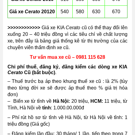
Giá xe
Cerato
20120
540
580
630
670
>>
>>>>>>>>>>
Giá xe KIA
Cerato
cũ có thể thay đổi lên
xuống 20 – 40 triệu đồng vì các tiêu chí về chất lượng
xe, trên đây là bảng giá thống kê từ thị trường của các
chuyên viên thẩm định xe cũ.
Tư vấn mua xe cũ – 0981 115 628
Chi phí thuế, đăng ký, đăng kiểm các dòng xe KIA
Cerato
Cũ (bắt buộc)
.
– Thuế trước bạ áp theo khung thuế xe cũ : là 2% (tùy
theo từng đời xe sẽ được áp thuế theo % giá trị hóa
đơn)
– Biển xe từ tỉnh về
Hà Nội:
20 triệu,
HCM:
11 triệu, từ
Tỉnh, Hà Nội về
tỉnh
: 1.000.00.000đ
– Phí rút hồ sơ từ tỉnh về Hà Nội, từ Hà Nội về tỉnh: 1
triệu đồng (Giá gốc)
– Đăng kiểm lần đầu: 30 tháng/ 1 lần, tiếp theo trong 7