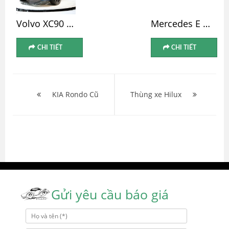
Volvo XC90 Cũ
Mercedes E 200 Cũ
CHI TIẾT
CHI TIẾT
Điều
hướng
KIA Rondo Cũ
Thùng xe Hilux
bài
viết
Gửi yêu cầu báo giá