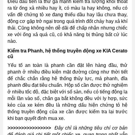
Điều đầu tiên là thử ga mạnh kiểm tra lượng khói thoát
ra từ ống xả nhiều hay ít, có màu lạ hay không, nếu có
vấn đề chứng tỏ xe đang thiếu dầu hay lâu chưa thay,
động cơ gặp trở ngại trong quá trình đốt cháy hay xả khí
thải. Cũng không nên dễ dãi để chấp nhận nhưng chiếc
xe với ống xả quá cũ, có khả năng bị thủng bất cứ lúc
nào.
Kiểm tra Phanh, hệ thống truyền động xe KIA Cerato
cũ
Yếu tố an toàn là phanh cần đặt lên hàng đầu, thử
phanh ở nhiều điều kiện mặt đường cũng như thời tiết
để chắc chắn rằng hệ thống thủy lực, má phanh, đĩa
phanh đều đạt tiêu chuẩn. Hộp số cần được thử nghiệm
ở nhiều tốc độ, đặc biệt với số sàn, nếu có tiếng động lạ
mỗi lần vào số, chân ga bắt không đều với ly hợp, sức
kéo của xe kém đều là những dấu hiện chứng tỏ hệ
thống truyền động của xe cần được kiểm tra lại trước
khi bạn quyết định mua xe.
>>>>>>>>>>>>>>>>
Đây chỉ là những tiêu chí cơ bản
để đánh giá chi tiết một chiếc xe, quan trọng nhất vẫn