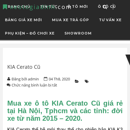
xeotogiadinh
.com
TRANG CHỦ
TIN TỨC
Ô TÔ MỚI
Ô TÔ CŨ
BẢNG GIÁ XE MỚI
MUA XE TRẢ GÓP
TƯ VẤN XE
PHỤ KIỆN – ĐỒ CHƠI XE
SHOWROOM
Skip
Skip
to
to
navigation
content
KIA Cerato Cũ
Đăng bởi admin
04 Th8, 2020
ở
Chức năng bình luận bị tắt
KIA
Cerato
Cũ
Mua xe ô tô KIA Cerato Cũ giá rẻ
tại Hà Nội, Tphcm và các tỉnh: đời
xe từ năm 2015 – 2020.
KIA Cerato thế hệ mới thay thế cho phiên bản KIA K3