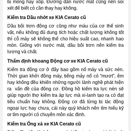
bị mỏng hay xốp. Đường dẫn nước mát cũng nên soi
xét để biết có cần thay hay không.
Kiểm tra Dầu nhớt xe KIA Cerato cũ
Dầu bôi trơn động cơ cũng như máu của cơ thể sinh
vật, nếu không đủ dung tích hoặc chất lượng không tốt
thì cỗ máy sẽ không thể cho hiệu suất cao, nhanh hao
mòn. Giống với nước mát, dầu bôi trơn nên kiểm tra
lượng và chất.
Thẩm định khoang Động cơ xe KIA Cerato cũ
Kiểm tra động cơ ở đây bao gồm nổ máy và sức nén.
Thời gian khởi động máy, tiếng máy nổ có “mượt”, êm
hay không đều khiến những người lành nghề phát hiện
ra vấn đề của động cơ. Đồng hồ kiểm tra lực nén sẽ
giúp người thợ kiểm tra áp lực mà xi-lanh tạo ra có đạt
tiêu chuẩn hay không. Động cơ đã từng bị tác động
ngoại lực hay chưa, cái này quý khách nên tìm hiểu kỹ
or tìm người có chuyên môn xác định.
Kiểm tra Ống xả xe KIA Cerato cũ