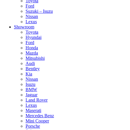
Toyota
Ford
Suzuki – Isuzu
Nissan
Lexus
Showroom
Toyota
Hyundai
Ford
Honda
Mazda
Mitsubishi
Audi
Bentley
Kia
Nissan
Isuzu
BMW
Jaguar
Land Rover
Lexus
Maserati
Mercedes Benz
Mini Cooper
Porsche