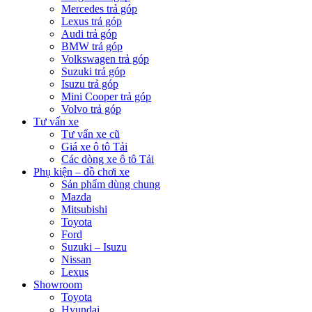
Mercedes trả góp
Lexus trả góp
Audi trả góp
BMW trả góp
Volkswagen trả góp
Suzuki trả góp
Isuzu trả góp
Mini Cooper trả góp
Volvo trả góp
Tư vấn xe
Tư vấn xe cũ
Giá xe ô tô Tải
Các dòng xe ô tô Tải
Phụ kiện – đồ chơi xe
Sản phẩm dùng chung
Mazda
Mitsubishi
Toyota
Ford
Suzuki – Isuzu
Nissan
Lexus
Showroom
Toyota
Hyundai