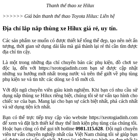
Thanh thể thao xe Hilux
>>>>>> Giá bán thanh thể thao Toyota Hilux: Liên hệ
Địa chỉ lắp nắp thùng xe Hilux giá rẻ, uy tín.
Các sản phẩm xe muốn có được thiết kế tổng thể đẹp, tạo nên nét ấn
tượng, thời gian sử dụng dài lâu mà giá thành lại rẻ thì cần tìm được
địa chỉ tin cậy.
Là một trong những địa chỉ chuyên bán các phụ kiện, đồ chơi xe
độc lạ, đến với https://xeotogiadinh.com bạn sẽ được cập nhật
những xu hướng mới nhất trong nước và trên thế giới về phụ tùng
phụ kiện xe và tin tức các dòng xe ô tô mới cũ.
Với đội ngũ chuyên viên giàu kinh nghiệm. Khi bạn có nhu cầu sử
dụng nắp thùng xe Hilux riêng biệt, chúng tôi sẽ tư vấn tạo hình cho
chiếc xe của bạn. Mang lại cho bạn sự cách biệt nhất, phá cách nhất
và sử dụng tiện ích nhất.
Bạn có thể trực tiếp truy cập vào website https://xeotogiadinh.com
để xem và đặt lịch thiết kế thay thế linh kiện phụ tùng của chúng tôi.
Hoặc bạn cũng có thể gọi tới hotline
0981.115.628
. Đội ngũ chuyên
viên tư vấn chuyên nghiệp nhất của Việt Nam chúng tôi sẽ giúp bạn
có được sự tư vấn tốt nhất. Mang lại những tạo hình xe đẹp nhất lạ