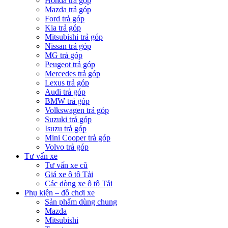
Honda trả góp
Mazda trả góp
Ford trả góp
Kia trả góp
Mitsubishi trả góp
Nissan trả góp
MG trả góp
Peugeot trả góp
Mercedes trả góp
Lexus trả góp
Audi trả góp
BMW trả góp
Volkswagen trả góp
Suzuki trả góp
Isuzu trả góp
Mini Cooper trả góp
Volvo trả góp
Tư vấn xe
Tư vấn xe cũ
Giá xe ô tô Tải
Các dòng xe ô tô Tải
Phụ kiện – đồ chơi xe
Sản phẩm dùng chung
Mazda
Mitsubishi