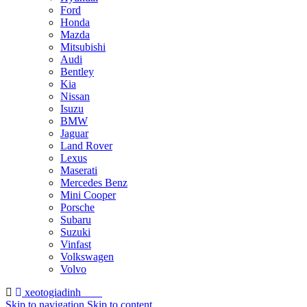
Ford
Honda
Mazda
Mitsubishi
Audi
Bentley
Kia
Nissan
Isuzu
BMW
Jaguar
Land Rover
Lexus
Maserati
Mercedes Benz
Mini Cooper
Porsche
Subaru
Suzuki
Vinfast
Volkswagen
Volvo
xeotogiadinh
.com
Skip to navigation
Skip to content