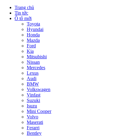
Trang chủ
Tin tức
Ô tô mới
Toyota
Hyundai
Honda
Mazda
Ford
Kia
Mitsubishi
Nissan
Mercedes
Lexus
Audi
BMW
Volkswagen
Vinfast
Suzuki
Isuzu
Mini Cooper
Volvo
Maserati
Ferarri
Bentley