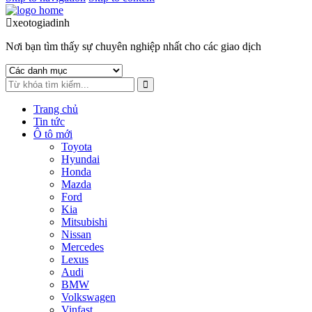
xeotogiadinh
.com
Nơi bạn tìm thấy sự chuyên nghiệp nhất cho các giao dịch
Trang chủ
Tin tức
Ô tô mới
Toyota
Hyundai
Honda
Mazda
Ford
Kia
Mitsubishi
Nissan
Mercedes
Lexus
Audi
BMW
Volkswagen
Vinfast