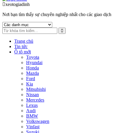
to
to
xeotogiadinh
.com
navigation
content
Nơi bạn tìm thấy sự chuyên nghiệp nhất cho các giao dịch
Trang chủ
Tin tức
Ô tô mới
Toyota
Hyundai
Honda
Mazda
Ford
Kia
Mitsubishi
Nissan
Mercedes
Lexus
Audi
BMW
Volkswagen
Vinfast
Suzuki