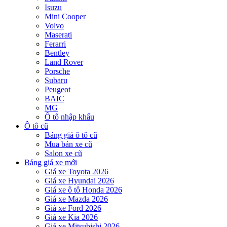
Isuzu
Mini Cooper
Volvo
Maserati
Ferarri
Bentley
Land Rover
Porsche
Subaru
Peugeot
BAIC
MG
Ô tô nhập khẩu
Ô tô cũ
Bảng giá ô tô cũ
Mua bán xe cũ
Salon xe cũ
Bảng giá xe mới
Giá xe Toyota 2026
Giá xe Hyundai 2026
Giá xe ô tô Honda 2026
Giá xe Mazda 2026
Giá xe Ford 2026
Giá xe Kia 2026
Giá xe Mitsubishi 2026