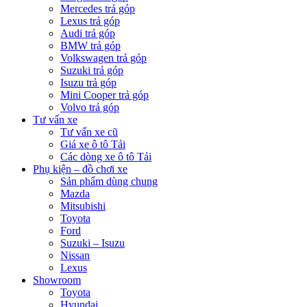
Mercedes trả góp
Lexus trả góp
Audi trả góp
BMW trả góp
Volkswagen trả góp
Suzuki trả góp
Isuzu trả góp
Mini Cooper trả góp
Volvo trả góp
Tư vấn xe
Tư vấn xe cũ
Giá xe ô tô Tải
Các dòng xe ô tô Tải
Phụ kiện – đồ chơi xe
Sản phẩm dùng chung
Mazda
Mitsubishi
Toyota
Ford
Suzuki – Isuzu
Nissan
Lexus
Showroom
Toyota
Hyundai