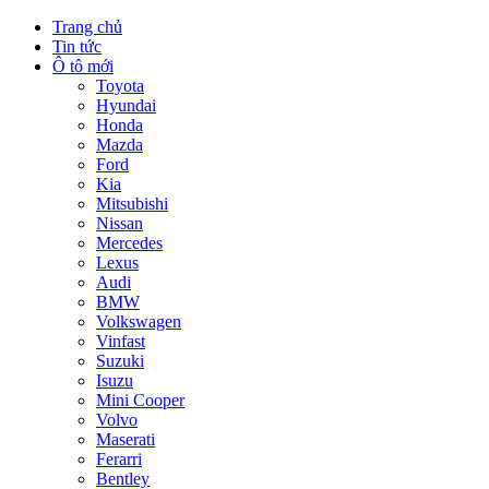
Trang chủ
Tin tức
Ô tô mới
Toyota
Hyundai
Honda
Mazda
Ford
Kia
Mitsubishi
Nissan
Mercedes
Lexus
Audi
BMW
Volkswagen
Vinfast
Suzuki
Isuzu
Mini Cooper
Volvo
Maserati
Ferarri
Bentley