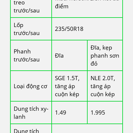
treo
điểm
trước/sau
Lốp
235/50R18
trước/sau
Đĩa, kẹp
Phanh
Đĩa
phanh sơn
trước/sau
đỏ
SGE 1.5T,
NLE 2.0T,
Loại động cơ
tăng áp
tăng áp
cuộn kép
cuộn kép
Dung tích xy-
1.49
1.995
lanh
Dung tích