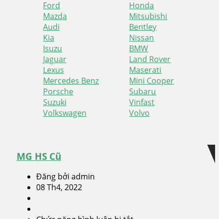
Ford
Honda
Mazda
Mitsubishi
Audi
Bentley
Kia
Nissan
Isuzu
BMW
Jaguar
Land Rover
Lexus
Maserati
Mercedes Benz
Mini Cooper
Porsche
Subaru
Suzuki
Vinfast
Volkswagen
Volvo
Skip
Skip
to
to
navigation
content
MG HS Cũ
Đăng bởi admin
08 Th4, 2022