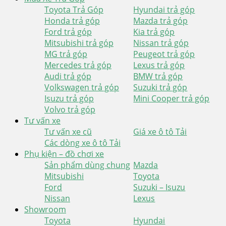
Toyota Trả Góp
Hyundai trả góp
Honda trả góp
Mazda trả góp
Ford trả góp
Kia trả góp
Mitsubishi trả góp
Nissan trả góp
MG trả góp
Peugeot trả góp
Mercedes trả góp
Lexus trả góp
Audi trả góp
BMW trả góp
Volkswagen trả góp
Suzuki trả góp
Isuzu trả góp
Mini Cooper trả góp
Volvo trả góp
Tư vấn xe
Tư vấn xe cũ
Giá xe ô tô Tải
Các dòng xe ô tô Tải
Phụ kiện – đồ chơi xe
Sản phẩm dùng chung
Mazda
Mitsubishi
Toyota
Ford
Suzuki – Isuzu
Nissan
Lexus
Showroom
Toyota
Hyundai