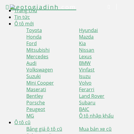
xeotogiadinh
.com
Trang chủ
Tin tức
Ô tô mới
Toyota
Hyundai
Honda
Mazda
Ford
Kia
Mitsubishi
Nissan
Mercedes
Lexus
Audi
BMW
Volkswagen
Vinfast
Suzuki
Isuzu
Mini Cooper
Volvo
Maserati
Ferarri
Bentley
Land Rover
Porsche
Subaru
Peugeot
BAIC
MG
Ô tô nhập khẩu
Ô tô cũ
Bảng giá ô tô cũ
Mua bán xe cũ