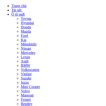
Trang chủ
Tin tức
Ô tô mới
Toyota
Hyundai
Honda
Mazda
Ford
Kia
Mitsubishi
Nissan
Mercedes
Lexus
Audi
BMW
Volkswagen
Vinfast
Suzuki
Isuzu
Mini Cooper
Volvo
Maserati
Ferarri
Bentley