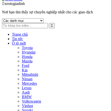
to
to
xeotogiadinh
.com
navigation
content
Nơi bạn tìm thấy sự chuyên nghiệp nhất cho các giao dịch
Trang chủ
Tin tức
Ô tô mới
Toyota
Hyundai
Honda
Mazda
Ford
Kia
Mitsubishi
Nissan
Mercedes
Lexus
Audi
BMW
Volkswagen
Vinfast
Suzuki