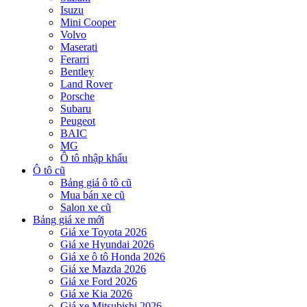
Isuzu
Mini Cooper
Volvo
Maserati
Ferarri
Bentley
Land Rover
Porsche
Subaru
Peugeot
BAIC
MG
Ô tô nhập khẩu
Ô tô cũ
Bảng giá ô tô cũ
Mua bán xe cũ
Salon xe cũ
Bảng giá xe mới
Giá xe Toyota 2026
Giá xe Hyundai 2026
Giá xe ô tô Honda 2026
Giá xe Mazda 2026
Giá xe Ford 2026
Giá xe Kia 2026
Giá xe Mitsubishi 2026