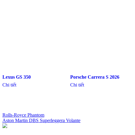
Lexus GS 350
Porsche Carrera S 2026
Chi tiết
Chi tiết
Rolls-Royce Phantom
Aston Martin DBS Superleggera Volante
Điều
hướng