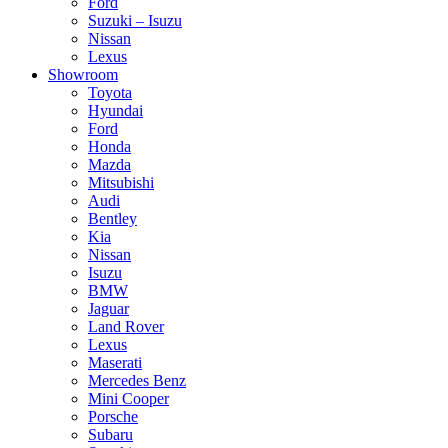
Ford
Suzuki – Isuzu
Nissan
Lexus
Showroom
Toyota
Hyundai
Ford
Honda
Mazda
Mitsubishi
Audi
Bentley
Kia
Nissan
Isuzu
BMW
Jaguar
Land Rover
Lexus
Maserati
Mercedes Benz
Mini Cooper
Porsche
Subaru