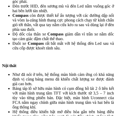
góc phải.
Đèn trước HID, đèn sương mù và đèn Led nằm vuông góc ở
hai bên lưới tản nhiệt.
Compass
còn được thiết kế ấn tượng với các đường dập nổi
và vòm la-zăng hình thang cực phong cách chạy từ kính chắn
gió tới thân, vắt qua tay nắm cửa kéo ra sau và dùng lại ở đèn
phía sau đuôi.
Độ dốc của thân xe
Compass
giảm dần vì trần xe nằm dốc
tạo cảm giác đậm chất thể thao.
Đuôi xe
Compass
rất bắt mắt với hệ thống đèn Led sau và
cửa cốp được khoét rãnh sâu.
Nội thất
Như đã nói ở trên, hệ thống màn hình cảm ứng có khả năng
định vị cùng bảng menu đã khiến chất lượng xe được đánh
giá cao hơn.
Bảng táp lô sở hữu màn hình có cụm đồng hồ lái 2 ô liên kết
với màn hình trung tâm TFT với kích thước từ 3,5 – 7 inch
tùy vào từng phiên bản. Đặc biệt, màn hình Uconnect của
FCA nằm ngay chính giữa màn hình trung tâm và hai bên là
ống thông khí.
Hệ thống điều khiển bật mở điều hòa gắn trên bảng điều