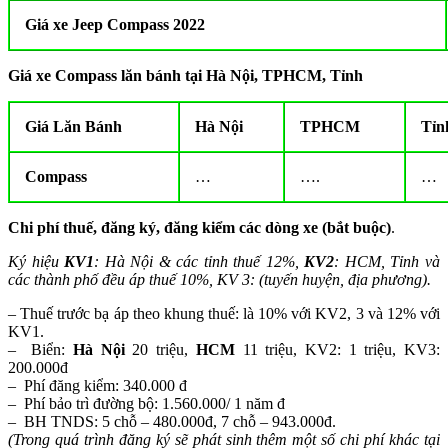
Giá xe Jeep Compass 2022
Giá xe Compass lăn bánh tại Hà Nội, TPHCM, Tỉnh
Giá Lăn Bánh
Hà Nội
TPHCM
Tỉn
Compass
…
….
…
Chi phí thuế, đăng ký, đăng kiểm các dòng xe (bắt buộc)
.
Ký hiệu
KV1
: Hà Nội & các tỉnh thuế 12%,
KV2
: HCM, Tỉnh và
các thành phố đều áp thuế 10%, KV 3: (tuyến huyện, địa phương).
– Thuế trước bạ áp theo khung thuế: là 10% với KV2, 3 và 12% với
KV1.
– Biển:
Hà Nội
20 triệu,
HCM
11 triệu, KV2: 1 triệu, KV3:
200.000đ
– Phí đăng kiểm: 340.000 đ
– Phí bảo trì đường bộ: 1.560.000/ 1 năm đ
– BH TNDS: 5 chỗ – 480.000đ, 7 chỗ – 943.000đ.
(Trong quá trình đăng ký sẽ phát sinh thêm một số chi phí khác tại