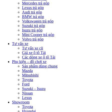
Mercedes trả góp
Lexus trả góp
Audi trả góp
BMW trả góp
Volkswagen trả góp
Suzuki trả góp
Isuzu trả góp
Mini Cooper trả góp
Volvo trả góp
Tư vấn xe
Tư vấn xe cũ
Giá xe ô tô Tải
Các dòng xe ô tô Tải
Phụ kiện – đồ chơi xe
Sản phẩm dùng chung
Mazda
Mitsubishi
Toyota
Ford
Suzuki – Isuzu
Nissan
Lexus
Showroom
Toyota
Hyundai