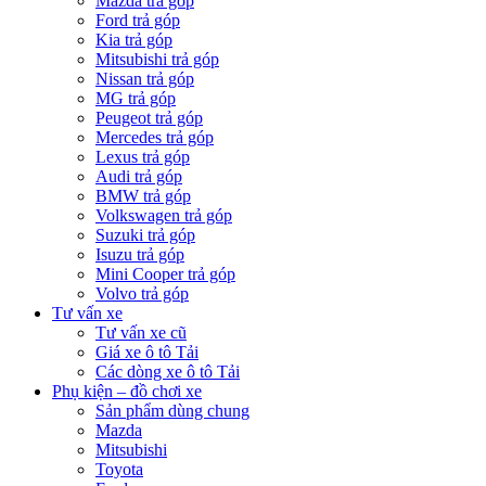
Mazda trả góp
Ford trả góp
Kia trả góp
Mitsubishi trả góp
Nissan trả góp
MG trả góp
Peugeot trả góp
Mercedes trả góp
Lexus trả góp
Audi trả góp
BMW trả góp
Volkswagen trả góp
Suzuki trả góp
Isuzu trả góp
Mini Cooper trả góp
Volvo trả góp
Tư vấn xe
Tư vấn xe cũ
Giá xe ô tô Tải
Các dòng xe ô tô Tải
Phụ kiện – đồ chơi xe
Sản phẩm dùng chung
Mazda
Mitsubishi
Toyota