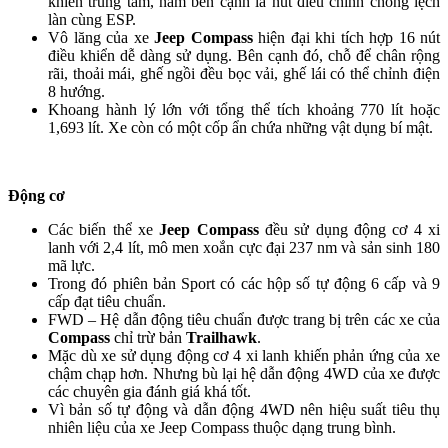
khiển trung tâm, nằm bên cạnh là nút điều chỉnh chống lệch
làn cùng ESP.
Vô lăng của xe
Jeep Compass
hiện đại khi tích hợp 16 nút
điều khiển dễ dàng sử dụng. Bên cạnh đó, chỗ để chân rộng
rãi, thoải mái, ghế ngồi đều bọc vải, ghế lái có thể chỉnh điện
8 hướng.
Khoang hành lý lớn với tổng thể tích khoảng 770 lít hoặc
1,693 lít. Xe còn có một cốp ẩn chứa những vật dụng bí mật.
Động cơ
Các biến thể xe
Jeep Compass
đều sử dụng động cơ 4 xi
lanh với 2,4 lít, mô men xoắn cực đại 237 nm và sản sinh 180
mã lực.
Trong đó phiên bản Sport có các hộp số tự động 6 cấp và 9
cấp đạt tiêu chuẩn.
FWD – Hệ dẫn động tiêu chuẩn được trang bị trên các xe của
Compass
chỉ trừ bản
Trailhawk
.
Mặc dù xe sử dụng động cơ 4 xi lanh khiến phản ứng của xe
chậm chạp hơn. Nhưng bù lại hệ dẫn động 4WD của xe được
các chuyên gia đánh giá khá tốt.
Vì bản số tự động và dẫn động 4WD nên hiệu suất tiêu thụ
nhiên liệu của xe Jeep Compass thuộc dạng trung bình.