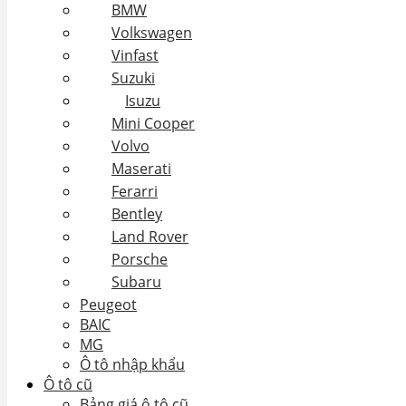
BMW
Volkswagen
Vinfast
Suzuki
Isuzu
Mini Cooper
Volvo
Maserati
Ferarri
Bentley
Land Rover
Porsche
Subaru
Peugeot
BAIC
MG
Ô tô nhập khẩu
Ô tô cũ
Bảng giá ô tô cũ