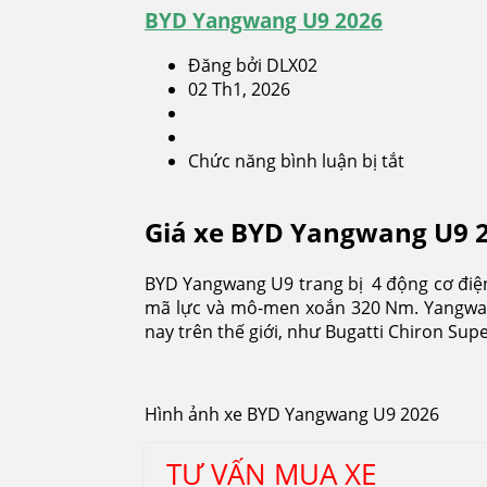
BYD Yangwang U9 2026
Đăng bởi DLX02
02 Th1, 2026
Chức năng bình luận bị tắt
ở
BYD
Yangwan
Giá xe BYD Yangwang U9 20
U9
2026
BYD Yangwang U9 trang bị 4 động cơ điện
mã lực và mô-men xoắn 320 Nm. Yangwang
nay trên thế giới, như Bugatti Chiron Super
Hình ảnh xe BYD Yangwang U9 2026
TƯ VẤN MUA XE