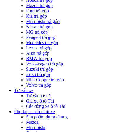
Honda trả góp
Mazda trả góp
Ford trả góp
Kia trả góp
Mitsubishi trả góp
Nissan trả góp
MG trả góp
Peugeot trả góp
Mercedes trả góp
Lexus trả góp
Audi trả góp
BMW trả góp
Volkswagen trả góp
Suzuki trả góp
Isuzu trả góp
Mini Cooper trả góp
Volvo trả góp
Tư vấn xe
Tư vấn xe cũ
Giá xe ô tô Tải
Các dòng xe ô tô Tải
Phụ kiện – đồ chơi xe
Sản phẩm dùng chung
Mazda
Mitsubishi