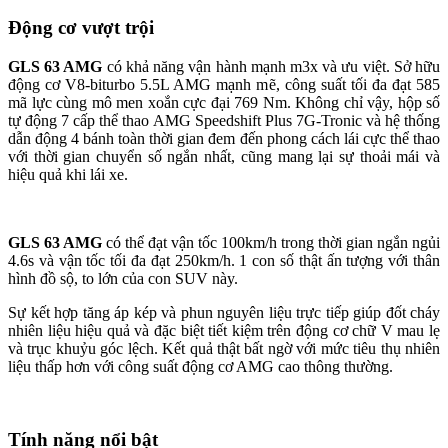
Động cơ vượt trội
GLS 63 AMG
có khả năng vận hành mạnh m3x và ưu việt. Sở hữu
động cơ V8-biturbo 5.5L AMG mạnh mẽ, công suất tối đa đạt 585
mã lực cùng mô men xoắn cực đại 769 Nm. Không chỉ vậy, hộp số
tự động 7 cấp thể thao AMG Speedshift Plus 7G-Tronic và hệ thống
dẫn động 4 bánh toàn thời gian đem đến phong cách lái cực thể thao
với thời gian chuyển số ngắn nhất, cũng mang lại sự thoải mái và
hiệu quả khi lái xe.
GLS 63 AMG
có thể đạt vận tốc 100km/h trong thời gian ngắn ngủi
4.6s và vận tốc tối đa đạt 250km/h. 1 con số thật ấn tượng với thân
hình đồ sộ, to lớn của con SUV này.
Sự kết hợp tăng áp kép và phun nguyên liệu trực tiếp giúp đốt cháy
nhiên liệu hiệu quả và đặc biệt tiết kiệm trên động cơ chữ V mau lẹ
và trục khuỷu góc lệch. Kết quả thật bất ngờ với mức tiêu thụ nhiên
liệu thấp hơn với công suất động cơ AMG cao thông thường.
Tính năng nổi bật