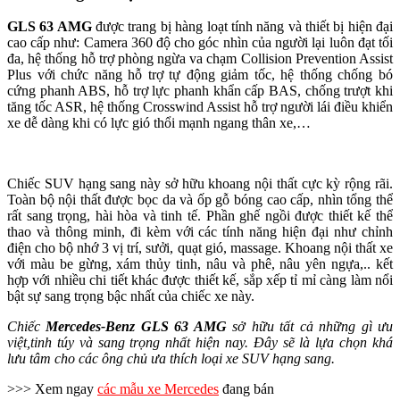
GLS 63 AMG
được trang bị hàng loạt tính năng và thiết bị hiện đại
cao cấp như: Camera 360 độ cho góc nhìn của người lại luôn đạt tối
đa, hệ thống hỗ trợ phòng ngừa va chạm Collision Prevention Assist
Plus với chức năng hỗ trợ tự động giảm tốc, hệ thống chống bó
cứng phanh ABS, hỗ trợ lực phanh khẩn cấp BAS, chống trượt khi
tăng tốc ASR, hệ thống Crosswind Assist hỗ trợ người lái điều khiển
xe dễ dàng khi có lực gió thổi mạnh ngang thân xe,…
Chiếc SUV hạng sang này sở hữu khoang nội thất cực kỳ rộng rãi.
Toàn bộ nội thất được bọc da và ốp gỗ bóng cao cấp, nhìn tổng thể
rất sang trọng, hài hòa và tinh tế. Phần ghế ngồi được thiết kế thể
thao và thông minh, đi kèm với các tính năng hiện đại như chỉnh
điện cho bộ nhớ 3 vị trí, sưởi, quạt gió, massage. Khoang nội thất xe
với màu be gừng, xám thủy tinh, nâu và phê, nâu yên ngựa,.. kết
hợp với nhiều chi tiết khác được thiết kế, sắp xếp tỉ mỉ càng làm nổi
bật sự sang trọng bậc nhất của chiếc xe này.
Chiếc
Mercedes-Benz GLS 63 AMG
sở hữu tất cả những gì ưu
việt,tinh túy và sang trọng nhất hiện nay. Đây sẽ là lựa chọn khá
lưu tâm cho các ông chủ ưa thích loại xe SUV hạng sang.
>>> Xem ngay
các mẫu xe Mercedes
đang bán