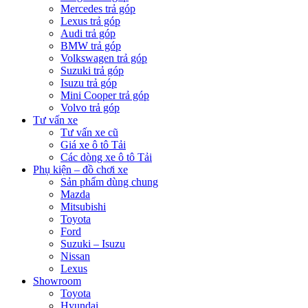
Mercedes trả góp
Lexus trả góp
Audi trả góp
BMW trả góp
Volkswagen trả góp
Suzuki trả góp
Isuzu trả góp
Mini Cooper trả góp
Volvo trả góp
Tư vấn xe
Tư vấn xe cũ
Giá xe ô tô Tải
Các dòng xe ô tô Tải
Phụ kiện – đồ chơi xe
Sản phẩm dùng chung
Mazda
Mitsubishi
Toyota
Ford
Suzuki – Isuzu
Nissan
Lexus
Showroom
Toyota
Hyundai