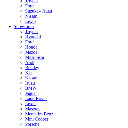
Toyota
Ford
Suzuki – Isuzu
Nissan
Lexus
Showroom
Toyota
Hyundai
Ford
Honda
Mazda
Mitsubishi
Audi
Bentley
Kia
Nissan
Isuzu
BMW
Jaguar
Land Rover
Lexus
Maserati
Mercedes Benz
Mini Cooper
Porsche