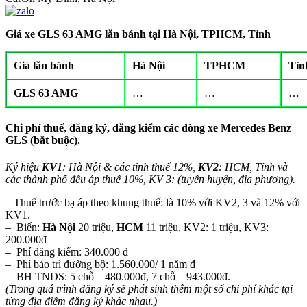
Giá xe GLS 63 AMG lăn bánh tại Hà Nội, TPHCM, Tỉnh
Giá lăn bánh
Hà Nội
TPHCM
Tỉn
GLS 63 AMG
…
…
…
Chi phí thuế, đăng ký, đăng kiểm các dòng xe Mercedes Benz
GLS (bắt buộc)
.
Ký hiệu
KV1
: Hà Nội & các tỉnh thuế 12%,
KV2
: HCM, Tỉnh và
các thành phố đều áp thuế 10%, KV 3: (tuyến huyện, địa phương).
– Thuế trước bạ áp theo khung thuế: là 10% với KV2, 3 và 12% với
KV1.
– Biển:
Hà Nội
20 triệu,
HCM
11 triệu, KV2: 1 triệu, KV3:
200.000đ
– Phí đăng kiểm: 340.000 đ
– Phí bảo trì đường bộ: 1.560.000/ 1 năm đ
– BH TNDS: 5 chỗ – 480.000đ, 7 chỗ – 943.000đ.
(Trong quá trình đăng ký sẽ phát sinh thêm một số chi phí khác tại
từng địa điểm đăng ký khác nhau.)