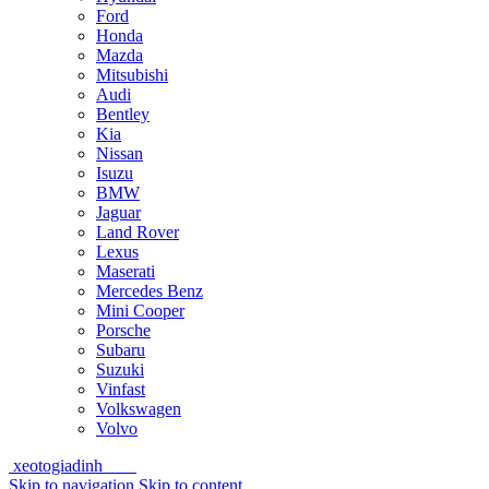
Ford
Honda
Mazda
Mitsubishi
Audi
Bentley
Kia
Nissan
Isuzu
BMW
Jaguar
Land Rover
Lexus
Maserati
Mercedes Benz
Mini Cooper
Porsche
Subaru
Suzuki
Vinfast
Volkswagen
Volvo
xeotogiadinh
.com
Skip to navigation
Skip to content