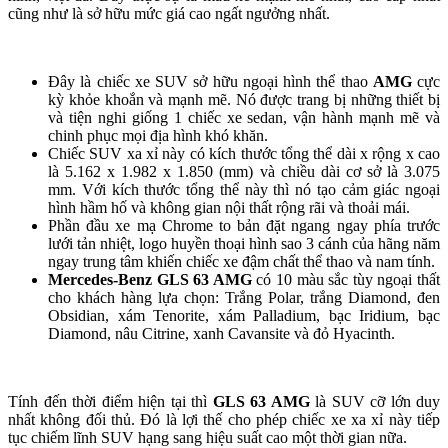
cũng như là sở hữu mức giá cao ngất ngưởng nhất.
Đây là chiếc xe SUV sở hữu ngoại hình thể thao
AMG
cực
kỳ khỏe khoắn và mạnh mẽ. Nó được trang bị những thiết bị
và tiện nghi giống 1 chiếc xe sedan, vận hành mạnh mẽ và
chinh phục mọi địa hình khó khăn.
Chiếc SUV xa xỉ này có kích thước tổng thể dài x rộng x cao
là 5.162 x 1.982 x 1.850 (mm) và chiều dài cơ sở là 3.075
mm. Với kích thước tổng thể này thì nó tạo cảm giác ngoại
hình hầm hố và không gian nội thất rộng rãi và thoải mái.
Phần đầu xe mạ Chrome to bản đặt ngang ngay phía trước
lưới tản nhiệt, logo huyền thoại hình sao 3 cánh của hãng năm
ngay trung tâm khiến chiếc xe đậm chất thể thao và nam tính.
Mercedes-Benz GLS 63 AMG
có 10 màu sắc tùy ngoại thất
cho khách hàng lựa chọn: Trắng Polar, trắng Diamond, đen
Obsidian, xám Tenorite, xám Palladium, bạc Iridium, bạc
Diamond, nâu Citrine, xanh Cavansite và đỏ Hyacinth.
Tính đến thời điểm hiện tại thì
GLS 63 AMG
là SUV cỡ lớn duy
nhất không đối thủ. Đó là lợi thế cho phép chiếc xe xa xỉ này tiếp
tục chiếm lĩnh SUV hạng sang hiệu suất cao một thời gian nữa.