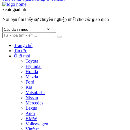
xeotogiadinh
.com
Nơi bạn tìm thấy sự chuyên nghiệp nhất cho các giao dịch
Trang chủ
Tin tức
Ô tô mới
Toyota
Hyundai
Honda
Mazda
Ford
Kia
Mitsubishi
Nissan
Mercedes
Lexus
Audi
BMW
Volkswagen
Vinfast