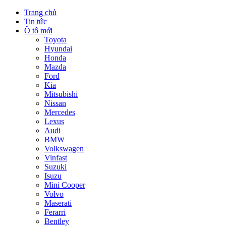
Trang chủ
Tin tức
Ô tô mới
Toyota
Hyundai
Honda
Mazda
Ford
Kia
Mitsubishi
Nissan
Mercedes
Lexus
Audi
BMW
Volkswagen
Vinfast
Suzuki
Isuzu
Mini Cooper
Volvo
Maserati
Ferarri
Bentley