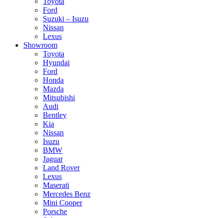
Toyota
Ford
Suzuki – Isuzu
Nissan
Lexus
Showroom
Toyota
Hyundai
Ford
Honda
Mazda
Mitsubishi
Audi
Bentley
Kia
Nissan
Isuzu
BMW
Jaguar
Land Rover
Lexus
Maserati
Mercedes Benz
Mini Cooper
Porsche