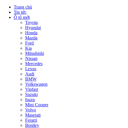
Trang chủ
Tin tức
Ô tô mới
Toyota
Hyundai
Honda
Mazda
Ford
Kia
Mitsubishi
Nissan
Mercedes
Lexus
Audi
BMW
Volkswagen
Vinfast
Suzuki
Isuzu
Mini Cooper
Volvo
Maserati
Ferarri
Bentley