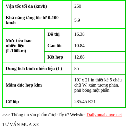
Vận tốc tối đa (km/h)
250
Khả năng tăng tốc từ 0-100
5.9
km/h
Đô thị
16.38
Mức tiêu hao
nhiên liệu
Cao tốc
10.84
(L/100km)
Kết hợp
12.88
Dung tích bình nhiên liệu (L)
85
10J x 21 in thiết kế 5 chấu
Mâm đúc hợp kim
chữ W, xám tương phản,
phủ bóng một phần
Cỡ lốp
285/45 R21
>>> Thông tin sản phẩm được lấy từ Website:
Dailymuabanxe.net
TƯ VẤN MUA XE