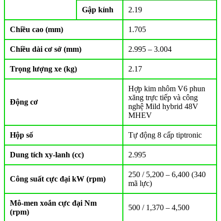
Gập kính
2.19
Chiều cao (mm)
1.705
Chiều dài cơ sở (mm)
2.995 – 3.004
Trọng lượng xe (kg)
2.17
Hợp kim nhôm V6 phun
xăng trực tiếp và công
Động cơ
nghệ Mild hybrid 48V
MHEV
Hộp số
Tự động 8 cấp tiptronic
Dung tích xy-lanh (cc)
2.995
250 / 5,200 – 6,400 (340
Công suất cực đại kW (rpm)
mã lực)
Mô-men xoắn cực đại Nm
500 / 1,370 – 4,500
(rpm)