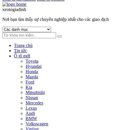
xeotogiadinh
.com
Nơi bạn tìm thấy sự chuyên nghiệp nhất cho các giao dịch
Trang chủ
Tin tức
Ô tô mới
Toyota
Hyundai
Honda
Mazda
Ford
Kia
Mitsubishi
Nissan
Mercedes
Lexus
Audi
BMW
Volkswagen
Vinfast