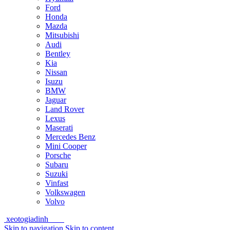
Ford
Honda
Mazda
Mitsubishi
Audi
Bentley
Kia
Nissan
Isuzu
BMW
Jaguar
Land Rover
Lexus
Maserati
Mercedes Benz
Mini Cooper
Porsche
Subaru
Suzuki
Vinfast
Volkswagen
Volvo
xeotogiadinh
.com
Skip to navigation
Skip to content