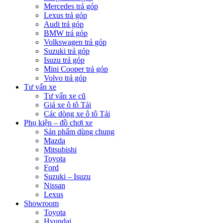
Mercedes trả góp
Lexus trả góp
Audi trả góp
BMW trả góp
Volkswagen trả góp
Suzuki trả góp
Isuzu trả góp
Mini Cooper trả góp
Volvo trả góp
Tư vấn xe
Tư vấn xe cũ
Giá xe ô tô Tải
Các dòng xe ô tô Tải
Phụ kiện – đồ chơi xe
Sản phẩm dùng chung
Mazda
Mitsubishi
Toyota
Ford
Suzuki – Isuzu
Nissan
Lexus
Showroom
Toyota
Hyundai