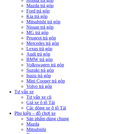
Honda trả góp
Mazda trả góp
Ford trả góp
Kia trả góp
Mitsubishi trả góp
Nissan trả góp
MG trả góp
Peugeot trả góp
Mercedes trả góp
Lexus trả góp
Audi trả góp
BMW trả góp
Volkswagen trả góp
Suzuki trả góp
Isuzu trả góp
Mini Cooper trả góp
Volvo trả góp
Tư vấn xe
Tư vấn xe cũ
Giá xe ô tô Tải
Các dòng xe ô tô Tải
Phụ kiện – đồ chơi xe
Sản phẩm dùng chung
Mazda
Mitsubishi