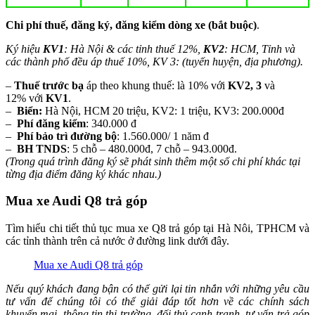
Chi phí thuế, đăng ký, đăng kiểm dòng xe (bắt buộc)
.
Ký hiệu
KV1
: Hà Nội & các tỉnh thuế 12%,
KV2
: HCM, Tỉnh và
các thành phố đều áp thuế 10%, KV 3: (tuyến huyện, địa phương).
–
Thuế trước bạ
áp theo khung thuế: là 10% với
KV2, 3
và
12% với
KV1
.
–
Biển:
Hà Nội, HCM 20 triệu, KV2: 1 triệu, KV3: 200.000đ
–
Phí đăng kiểm
: 340.000 đ
–
Phí bảo trì đường bộ
: 1.560.000/ 1 năm đ
–
BH TNDS
: 5 chỗ – 480.000đ, 7 chỗ – 943.000đ.
(Trong quá trình đăng ký sẽ phát sinh thêm một số chi phí khác tại
từng địa điểm đăng ký khác nhau.)
Mua xe Audi Q8 trả góp
Tìm hiểu chi tiết thủ tục mua xe Q8 trả góp tại Hà Nôi, TPHCM và
các tỉnh thành trên cả nước ở đường link dưới đây.
Mua xe Audi Q8 trả góp
Nếu quý khách đang bận có thể gửi lại tin nhắn với những yêu cầu
tư vấn để chúng tôi có thể giải đáp tốt hơn về các chính sách
khuyến mại, thông tin thị trường, đối thủ cạnh tranh, tư vấn trả góp