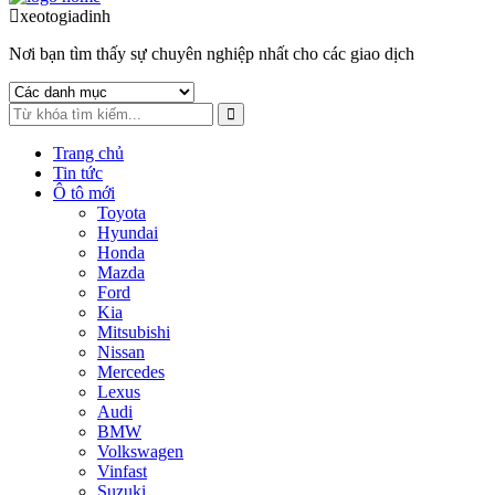
to
to
xeotogiadinh
.com
navigation
content
Nơi bạn tìm thấy sự chuyên nghiệp nhất cho các giao dịch
Trang chủ
Tin tức
Ô tô mới
Toyota
Hyundai
Honda
Mazda
Ford
Kia
Mitsubishi
Nissan
Mercedes
Lexus
Audi
BMW
Volkswagen
Vinfast
Suzuki