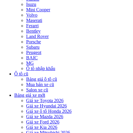
Isuzu
Mini Cooper
Volvo
Maserati
Ferarri
Bentley
Land Rover
Porsche
Subaru
Peugeot
BAIC
MG
Ô tô nhập khẩu
Ô tô cũ
Bảng giá ô tô cũ
Mua bán xe cũ
Salon xe cũ
Bảng giá xe mới
Giá xe Toyota 2026
Giá xe Hyundai 2026
Giá xe ô tô Honda 2026
Giá xe Mazda 2026
Giá xe Ford 2026
Giá xe Kia 2026
Giá xe Mitsubishi 2026