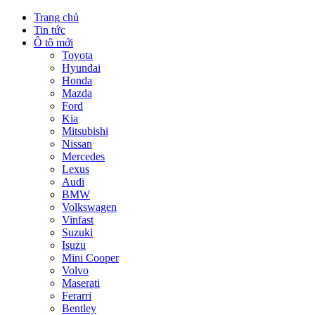
Trang chủ
Tin tức
Ô tô mới
Toyota
Hyundai
Honda
Mazda
Ford
Kia
Mitsubishi
Nissan
Mercedes
Lexus
Audi
BMW
Volkswagen
Vinfast
Suzuki
Isuzu
Mini Cooper
Volvo
Maserati
Ferarri
Bentley