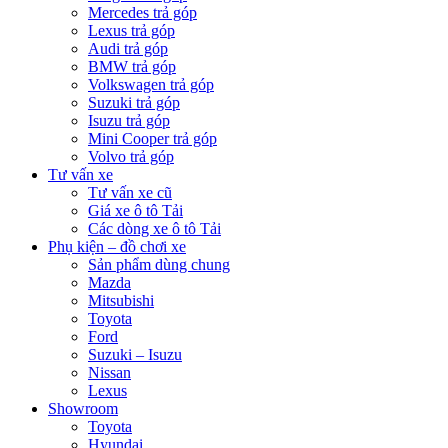
Mercedes trả góp
Lexus trả góp
Audi trả góp
BMW trả góp
Volkswagen trả góp
Suzuki trả góp
Isuzu trả góp
Mini Cooper trả góp
Volvo trả góp
Tư vấn xe
Tư vấn xe cũ
Giá xe ô tô Tải
Các dòng xe ô tô Tải
Phụ kiện – đồ chơi xe
Sản phẩm dùng chung
Mazda
Mitsubishi
Toyota
Ford
Suzuki – Isuzu
Nissan
Lexus
Showroom
Toyota
Hyundai