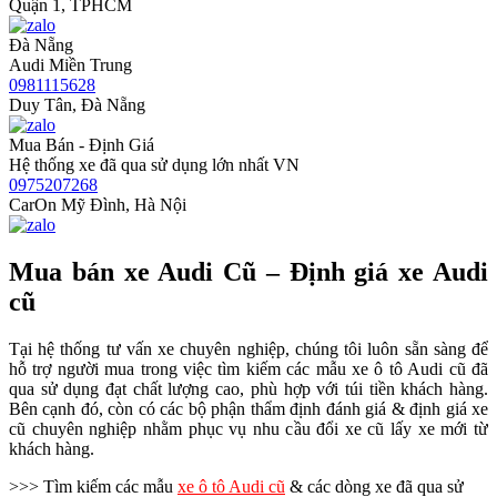
Quận 1, TPHCM
Đà Nẵng
Audi Miền Trung
0981115628
Duy Tân, Đà Nẵng
Mua Bán - Định Giá
Hệ thống xe đã qua sử dụng lớn nhất VN
0975207268
CarOn Mỹ Đình, Hà Nội
Mua bán xe Audi Cũ – Định giá xe Audi
cũ
Tại hệ thống tư vấn xe chuyên nghiệp, chúng tôi luôn sẵn sàng để
hỗ trợ người mua trong việc tìm kiếm các mẫu xe ô tô Audi cũ đã
qua sử dụng đạt chất lượng cao, phù hợp với túi tiền khách hàng.
Bên cạnh đó, còn có các bộ phận thẩm định đánh giá & định giá xe
cũ chuyên nghiệp nhằm phục vụ nhu cầu đổi xe cũ lấy xe mới từ
khách hàng.
>>> Tìm kiếm các mẫu
xe ô tô Audi cũ
& các dòng xe đã qua sử