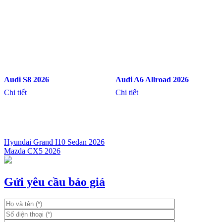
Audi S8 2026
Audi A6 Allroad 2026
Chi tiết
Chi tiết
Hyundai Grand I10 Sedan 2026
Mazda CX5 2026
Điều
hướng
bài
Gửi yêu cầu báo giá
viết