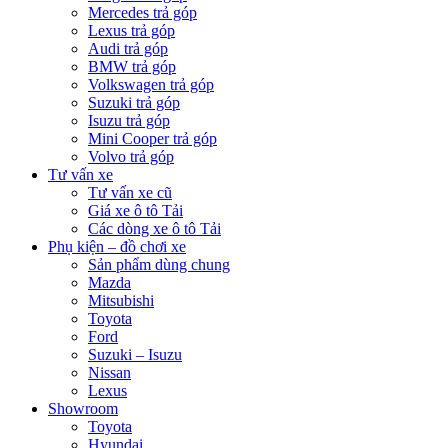
Mercedes trả góp
Lexus trả góp
Audi trả góp
BMW trả góp
Volkswagen trả góp
Suzuki trả góp
Isuzu trả góp
Mini Cooper trả góp
Volvo trả góp
Tư vấn xe
Tư vấn xe cũ
Giá xe ô tô Tải
Các dòng xe ô tô Tải
Phụ kiện – đồ chơi xe
Sản phẩm dùng chung
Mazda
Mitsubishi
Toyota
Ford
Suzuki – Isuzu
Nissan
Lexus
Showroom
Toyota
Hyundai