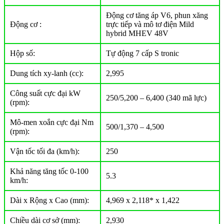
Động cơ tăng áp V6, phun xăng
Động cơ :
trực tiếp và mô tơ điện Mild
hybrid MHEV 48V
Hộp số:
Tự động 7 cấp S tronic
Dung tích xy-lanh (cc):
2,995
Công suất cực đại kW
250/5,200 – 6,400 (340 mã lực)
(rpm):
Mô-men xoắn cực đại Nm
500/1,370 – 4,500
(rpm):
Vận tốc tối đa (km/h):
250
Khả năng tăng tốc 0-100
5.3
km/h:
Dài x Rộng x Cao (mm):
4,969 x 2,118* x 1,422
Chiều dài cơ sở (mm):
2,930