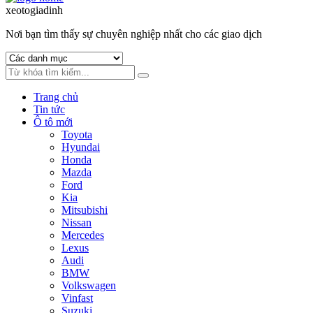
to
to
xeotogiadinh
.com
navigation
content
Nơi bạn tìm thấy sự chuyên nghiệp nhất cho các giao dịch
Trang chủ
Tin tức
Ô tô mới
Toyota
Hyundai
Honda
Mazda
Ford
Kia
Mitsubishi
Nissan
Mercedes
Lexus
Audi
BMW
Volkswagen
Vinfast
Suzuki