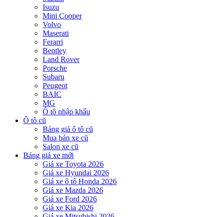
Isuzu
Mini Cooper
Volvo
Maserati
Ferarri
Bentley
Land Rover
Porsche
Subaru
Peugeot
BAIC
MG
Ô tô nhập khẩu
Ô tô cũ
Bảng giá ô tô cũ
Mua bán xe cũ
Salon xe cũ
Bảng giá xe mới
Giá xe Toyota 2026
Giá xe Hyundai 2026
Giá xe ô tô Honda 2026
Giá xe Mazda 2026
Giá xe Ford 2026
Giá xe Kia 2026
Giá xe Mitsubishi 2026