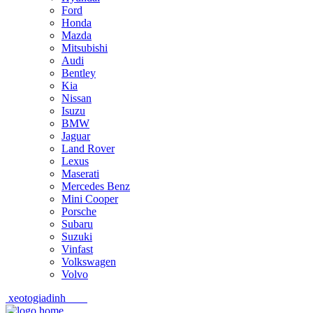
Ford
Honda
Mazda
Mitsubishi
Audi
Bentley
Kia
Nissan
Isuzu
BMW
Jaguar
Land Rover
Lexus
Maserati
Mercedes Benz
Mini Cooper
Porsche
Subaru
Suzuki
Vinfast
Volkswagen
Volvo
xeotogiadinh
.com
Skip
Skip