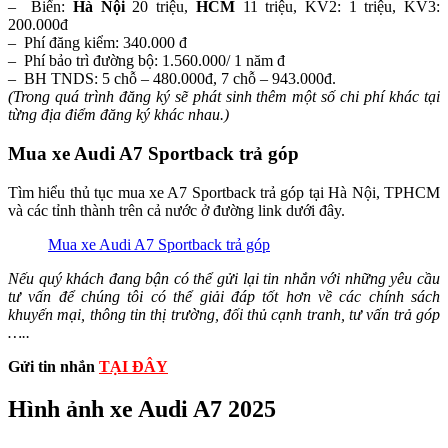
– Biển:
Hà Nội
20 triệu,
HCM
11 triệu, KV2: 1 triệu, KV3:
200.000đ
– Phí đăng kiểm: 340.000 đ
– Phí bảo trì đường bộ: 1.560.000/ 1 năm đ
– BH TNDS: 5 chỗ – 480.000đ, 7 chỗ – 943.000đ.
(Trong quá trình đăng ký sẽ phát sinh thêm một số chi phí khác tại
từng địa điểm đăng ký khác nhau.)
Mua xe Audi A7 Sportback trả góp
Tìm hiểu thủ tục mua xe A7 Sportback trả góp tại Hà Nội, TPHCM
và các tỉnh thành trên cả nước ở đường link dưới đây.
Mua xe Audi A7 Sportback trả góp
Nếu quý khách đang bận có thể gửi lại tin nhắn với những yêu cầu
tư vấn để chúng tôi có thể giải đáp tốt hơn về các chính sách
khuyến mại, thông tin thị trường, đối thủ cạnh tranh, tư vấn trả góp
…..
Gửi tin nhắn
TẠI ĐÂY
Hình ảnh xe Audi A7 2025