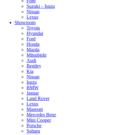
Ford
Suzuki – Isuzu
Nissan
Lexus
Showroom
Toyota
Hyundai
Ford
Honda
Mazda
Mitsubishi
Audi
Bentley
Kia
Nissan
Isuzu
BMW
Jaguar
Land Rover
Lexus
Maserati
Mercedes Benz
Mini Cooper
Porsche
Subaru