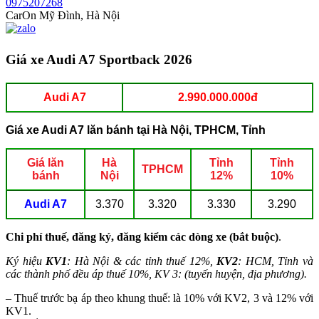
0975207268
CarOn Mỹ Đình, Hà Nội
Giá xe Audi A7 Sportback 2026
Audi A7
2.990.000.000đ
Giá xe Audi A7 lăn bánh tại Hà Nội, TPHCM, Tỉnh
Giá lăn
Hà
Tỉnh
Tỉnh
TPHCM
bánh
Nội
12%
10%
Audi A7
3.370
3.320
3.330
3.290
Chi phí thuế, đăng ký, đăng kiểm các dòng xe (bắt buộc)
.
Ký hiệu
KV1
: Hà Nội & các tỉnh thuế 12%,
KV2
: HCM, Tỉnh và
các thành phố đều áp thuế 10%, KV 3: (tuyến huyện, địa phương).
– Thuế trước bạ áp theo khung thuế: là 10% với KV2, 3 và 12% với
KV1.