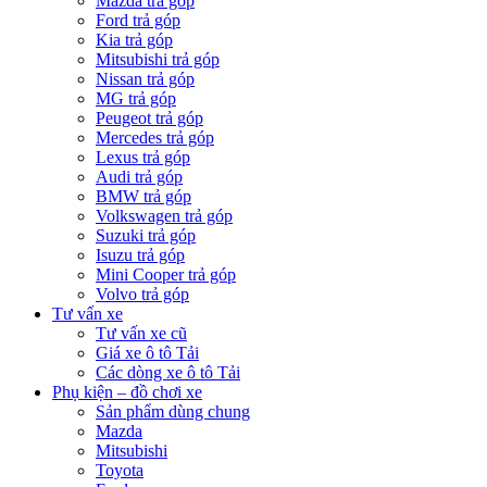
Mazda trả góp
Ford trả góp
Kia trả góp
Mitsubishi trả góp
Nissan trả góp
MG trả góp
Peugeot trả góp
Mercedes trả góp
Lexus trả góp
Audi trả góp
BMW trả góp
Volkswagen trả góp
Suzuki trả góp
Isuzu trả góp
Mini Cooper trả góp
Volvo trả góp
Tư vấn xe
Tư vấn xe cũ
Giá xe ô tô Tải
Các dòng xe ô tô Tải
Phụ kiện – đồ chơi xe
Sản phẩm dùng chung
Mazda
Mitsubishi
Toyota