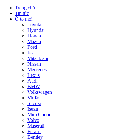
Trang chủ
Tin tức
Ô tô mới
Toyota
Hyundai
Honda
Mazda
Ford
Kia
Mitsubishi
Nissan
Mercedes
Lexus
Audi
BMW
Volkswagen
Vinfast
Suzuki
Isuzu
Mini Cooper
Volvo
Maserati
Ferarri
Bentley