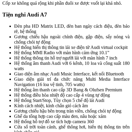
Cốp xe không quá rộng khi phần đuôi xe được vuốt lại khá nhỏ.
Tiện nghi Audi A7
Đèn pha HD Matrix LED, đèn ban ngày cách điệu, đèn báo
rẽ, hệ thống
Gương chiếu hậu ngoài chỉnh điện, gập điện, sấy nóng và
chống chói tự động
Hệ thống hiển thị thông tin lái xe điện tử Audi virtual cockpit
Hệ thống MMI Radio với màn hình cảm ứng 10.1”
Hệ thống thông tin hỗ trợ người lái với màn hình 7 inch
Hệ thống âm thanh Audi với 6 kênh, 10 loa và công suất 180
watts
Giao diện âm nhạc Audi Music Interface, kết nối Bluetooth
Giao diện giải trí đa chức năng Multi Media Interface
Navigation (16 loa vệ tinh, 705 watts)
Hệ thống âm thanh cao cấp 3D Bang & Olufsen Premium
Hệ thống điều hòa nhiệt độ cao cấp 4 vùng tự động
Hệ thống Start/Stop, Tùy chọn 5 chế độ lái Audi
Kính cách nhiệt, kính chắn gió cách âm
Gương chiếu hậu bên trong tràn viền, chống chói tự động
Ghế da tổng hợp cao cấp màu đen, nâu hoặc xám
Hệ thống hỗ trợ đỗ xe tích hợp camera 360
Cửa sổ trời toàn cảnh, ghế thông hơi, hiển thị thông tin trên