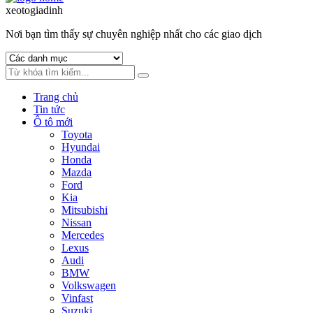
to
to
xeotogiadinh
.com
navigation
content
Nơi bạn tìm thấy sự chuyên nghiệp nhất cho các giao dịch
Trang chủ
Tin tức
Ô tô mới
Toyota
Hyundai
Honda
Mazda
Ford
Kia
Mitsubishi
Nissan
Mercedes
Lexus
Audi
BMW
Volkswagen
Vinfast
Suzuki