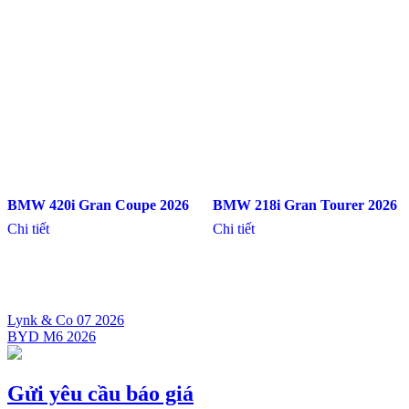
BMW 420i Gran Coupe 2026
BMW 218i Gran Tourer 2026
Chi tiết
Chi tiết
Lynk & Co 07 2026
BYD M6 2026
Điều
hướng
bài
Gửi yêu cầu báo giá