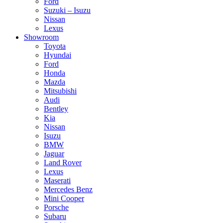
Ford
Suzuki – Isuzu
Nissan
Lexus
Showroom
Toyota
Hyundai
Ford
Honda
Mazda
Mitsubishi
Audi
Bentley
Kia
Nissan
Isuzu
BMW
Jaguar
Land Rover
Lexus
Maserati
Mercedes Benz
Mini Cooper
Porsche
Subaru