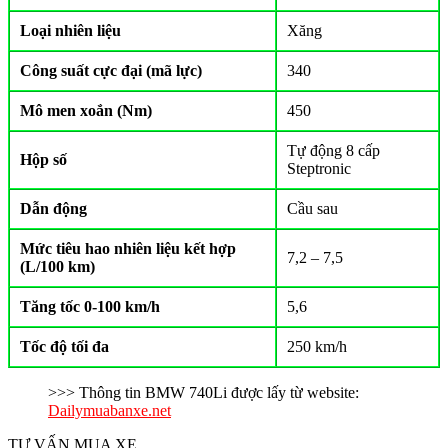
Loại nhiên liệu
Xăng
Công suất cực đại (mã lực)
340
Mô men xoắn (Nm)
450
Tự động 8 cấp
Hộp số
Steptronic
Dẫn động
Cầu sau
Mức tiêu hao nhiên liệu kết hợp
7,2 – 7,5
(L/100 km)
Tăng tốc 0-100 km/h
5,6
Tốc độ tối đa
250 km/h
>>> Thông tin BMW 740Li được lấy từ website:
Dailymuabanxe.net
TƯ VẤN MUA XE