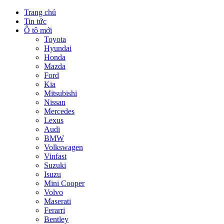
Trang chủ
Tin tức
Ô tô mới
Toyota
Hyundai
Honda
Mazda
Ford
Kia
Mitsubishi
Nissan
Mercedes
Lexus
Audi
BMW
Volkswagen
Vinfast
Suzuki
Isuzu
Mini Cooper
Volvo
Maserati
Ferarri
Bentley