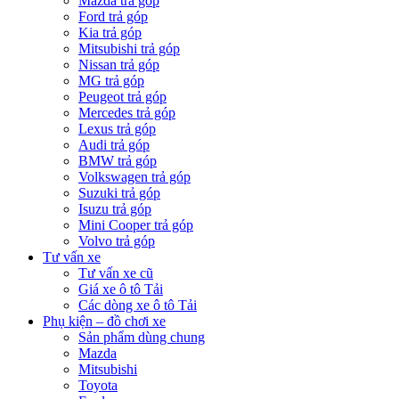
Mazda trả góp
Ford trả góp
Kia trả góp
Mitsubishi trả góp
Nissan trả góp
MG trả góp
Peugeot trả góp
Mercedes trả góp
Lexus trả góp
Audi trả góp
BMW trả góp
Volkswagen trả góp
Suzuki trả góp
Isuzu trả góp
Mini Cooper trả góp
Volvo trả góp
Tư vấn xe
Tư vấn xe cũ
Giá xe ô tô Tải
Các dòng xe ô tô Tải
Phụ kiện – đồ chơi xe
Sản phẩm dùng chung
Mazda
Mitsubishi
Toyota