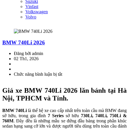
Suzuki
Vinfast
Volkswagen
Volvo
BMW 740Li 2026
Đăng bởi admin
02 Th1, 2026
Chức năng bình luận bị tắt
ở
BMW
740Li
Giá xe BMW 740Li 2026 lăn bánh tại Hà
2026
Nội, TPHCM và Tỉnh.
BMW 740Li
là thế hệ xe cao cấp nhất trên toàn cầu mà BMW đang
sở hữu, trong gia đình
7 Series
sở hữu
730Li, 740Li, 750Li &
760M
. Đây đều là những mẫu xe đứng đầu bảng trong phân khúc
sedan hạng sang cỡ lớn và được người tiêu dùng trên toàn cầu đánh