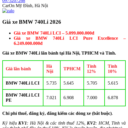
0975207268
CarOn Mỹ Đình, Hà Nội
Giá xe BMW 740Li 2026
Giá xe BMW 740Li LCI – 5.099.000.000đ
Giá xe BMW 740Li LCI Pure Excellence –
6.249.000.000đ
Giá xe BMW 740Li lăn bánh tại Hà Nội, TPHCM và Tỉnh.
Hà
Tỉnh
Tỉnh
Giá lăn bánh
TPHCM
Nội
12%
10%
BMW 740Li LCI
5.735
5.645
5.705
5.615
BMW 740Li LCI
7.021
6.908
7.000
6.878
PE
Chi phí thuế, đăng ký, đăng kiểm các dòng xe (bắt buộc)
.
Ký hiệu
KV1
: Hà Nội & các tỉnh thuế 12%,
KV2
: HCM, Tỉnh và