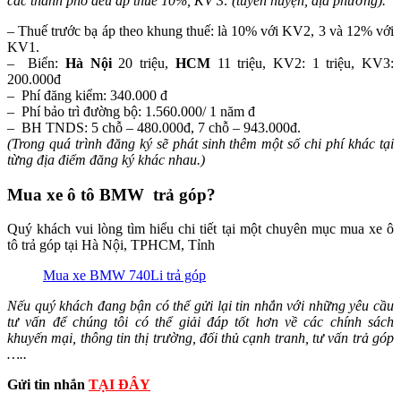
các thành phố đều áp thuế 10%, KV 3: (tuyến huyện, địa phương).
– Thuế trước bạ áp theo khung thuế: là 10% với KV2, 3 và 12% với
KV1.
– Biển:
Hà Nội
20 triệu,
HCM
11 triệu, KV2: 1 triệu, KV3:
200.000đ
– Phí đăng kiểm: 340.000 đ
– Phí bảo trì đường bộ: 1.560.000/ 1 năm đ
– BH TNDS: 5 chỗ – 480.000đ, 7 chỗ – 943.000đ.
(Trong quá trình đăng ký sẽ phát sinh thêm một số chi phí khác tại
từng địa điểm đăng ký khác nhau.)
Mua xe ô tô BMW trả góp?
Quý khách vui lòng tìm hiểu chi tiết tại một chuyên mục mua xe ô
tô trả góp tại Hà Nội, TPHCM, Tỉnh
Mua xe BMW 740Li trả góp
Nếu quý khách đang bận có thể gửi lại tin nhắn với những yêu cầu
tư vấn để chúng tôi có thể giải đáp tốt hơn về các chính sách
khuyến mại, thông tin thị trường, đối thủ cạnh tranh, tư vấn trả góp
…..
Gửi tin nhắn
TẠI ĐÂY