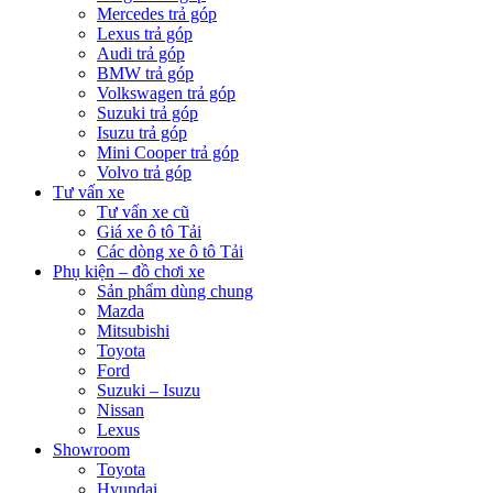
Mercedes trả góp
Lexus trả góp
Audi trả góp
BMW trả góp
Volkswagen trả góp
Suzuki trả góp
Isuzu trả góp
Mini Cooper trả góp
Volvo trả góp
Tư vấn xe
Tư vấn xe cũ
Giá xe ô tô Tải
Các dòng xe ô tô Tải
Phụ kiện – đồ chơi xe
Sản phẩm dùng chung
Mazda
Mitsubishi
Toyota
Ford
Suzuki – Isuzu
Nissan
Lexus
Showroom
Toyota
Hyundai