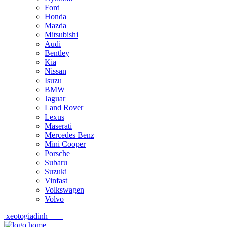
Ford
Honda
Mazda
Mitsubishi
Audi
Bentley
Kia
Nissan
Isuzu
BMW
Jaguar
Land Rover
Lexus
Maserati
Mercedes Benz
Mini Cooper
Porsche
Subaru
Suzuki
Vinfast
Volkswagen
Volvo
xeotogiadinh
.com
Skip
Skip