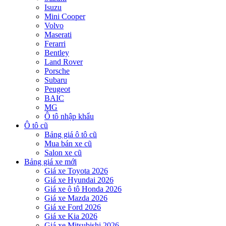
Isuzu
Mini Cooper
Volvo
Maserati
Ferarri
Bentley
Land Rover
Porsche
Subaru
Peugeot
BAIC
MG
Ô tô nhập khẩu
Ô tô cũ
Bảng giá ô tô cũ
Mua bán xe cũ
Salon xe cũ
Bảng giá xe mới
Giá xe Toyota 2026
Giá xe Hyundai 2026
Giá xe ô tô Honda 2026
Giá xe Mazda 2026
Giá xe Ford 2026
Giá xe Kia 2026
Giá xe Mitsubishi 2026