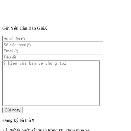
Gửi Yêu Cầu Báo Giá
X
Đăng ký lái thử
X
Lái thử là bước rất quan trọng khi chọn mua xe.