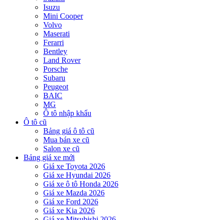
Isuzu
Mini Cooper
Volvo
Maserati
Ferarri
Bentley
Land Rover
Porsche
Subaru
Peugeot
BAIC
MG
Ô tô nhập khẩu
Ô tô cũ
Bảng giá ô tô cũ
Mua bán xe cũ
Salon xe cũ
Bảng giá xe mới
Giá xe Toyota 2026
Giá xe Hyundai 2026
Giá xe ô tô Honda 2026
Giá xe Mazda 2026
Giá xe Ford 2026
Giá xe Kia 2026
Giá xe Mitsubishi 2026