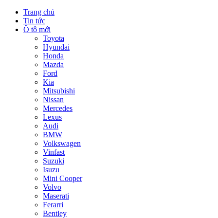
Trang chủ
Tin tức
Ô tô mới
Toyota
Hyundai
Honda
Mazda
Ford
Kia
Mitsubishi
Nissan
Mercedes
Lexus
Audi
BMW
Volkswagen
Vinfast
Suzuki
Isuzu
Mini Cooper
Volvo
Maserati
Ferarri
Bentley