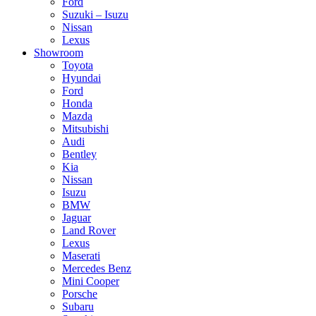
Ford
Suzuki – Isuzu
Nissan
Lexus
Showroom
Toyota
Hyundai
Ford
Honda
Mazda
Mitsubishi
Audi
Bentley
Kia
Nissan
Isuzu
BMW
Jaguar
Land Rover
Lexus
Maserati
Mercedes Benz
Mini Cooper
Porsche
Subaru