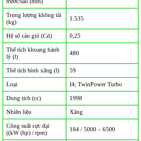
trước/sau (mm)
Trọng lượng không tải
1.535
(kg)
Hệ số cản gió (Cd)
0,25
Thể tích khoang hành
480
lý (l)
Thể tích bình xăng (l)
59
Loại
I4; TwinPower Turbo
Dung tích (cc)
1998
Nhiên liệu
Xăng
Công suất cực đại
184 / 5000 – 6500
((kW (hp) / rpm)