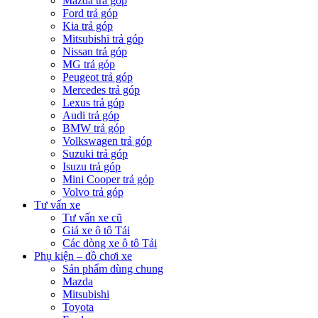
Mazda trả góp
Ford trả góp
Kia trả góp
Mitsubishi trả góp
Nissan trả góp
MG trả góp
Peugeot trả góp
Mercedes trả góp
Lexus trả góp
Audi trả góp
BMW trả góp
Volkswagen trả góp
Suzuki trả góp
Isuzu trả góp
Mini Cooper trả góp
Volvo trả góp
Tư vấn xe
Tư vấn xe cũ
Giá xe ô tô Tải
Các dòng xe ô tô Tải
Phụ kiện – đồ chơi xe
Sản phẩm dùng chung
Mazda
Mitsubishi
Toyota