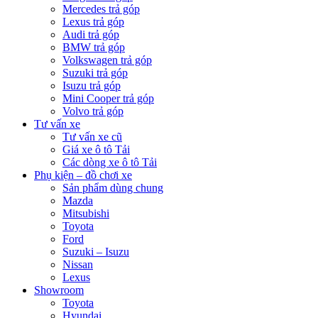
Mercedes trả góp
Lexus trả góp
Audi trả góp
BMW trả góp
Volkswagen trả góp
Suzuki trả góp
Isuzu trả góp
Mini Cooper trả góp
Volvo trả góp
Tư vấn xe
Tư vấn xe cũ
Giá xe ô tô Tải
Các dòng xe ô tô Tải
Phụ kiện – đồ chơi xe
Sản phẩm dùng chung
Mazda
Mitsubishi
Toyota
Ford
Suzuki – Isuzu
Nissan
Lexus
Showroom
Toyota
Hyundai