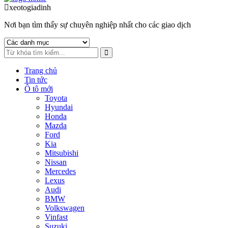
to
to
xeotogiadinh
.com
navigation
content
Nơi bạn tìm thấy sự chuyên nghiệp nhất cho các giao dịch
Trang chủ
Tin tức
Ô tô mới
Toyota
Hyundai
Honda
Mazda
Ford
Kia
Mitsubishi
Nissan
Mercedes
Lexus
Audi
BMW
Volkswagen
Vinfast
Suzuki