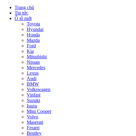
Trang chủ
Tin tức
Ô tô mới
Toyota
Hyundai
Honda
Mazda
Ford
Kia
Mitsubishi
Nissan
Mercedes
Lexus
Audi
BMW
Volkswagen
Vinfast
Suzuki
Isuzu
Mini Cooper
Volvo
Maserati
Ferarri
Bentley