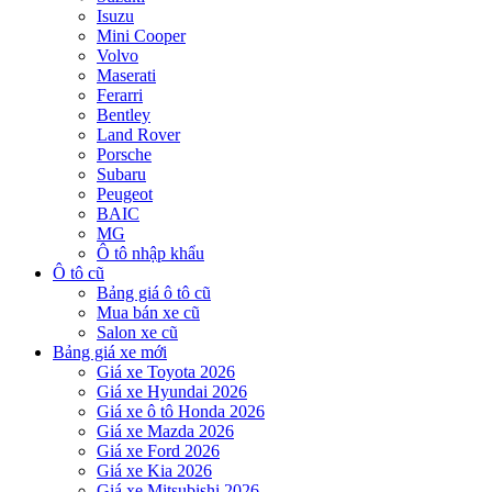
Isuzu
Mini Cooper
Volvo
Maserati
Ferarri
Bentley
Land Rover
Porsche
Subaru
Peugeot
BAIC
MG
Ô tô nhập khẩu
Ô tô cũ
Bảng giá ô tô cũ
Mua bán xe cũ
Salon xe cũ
Bảng giá xe mới
Giá xe Toyota 2026
Giá xe Hyundai 2026
Giá xe ô tô Honda 2026
Giá xe Mazda 2026
Giá xe Ford 2026
Giá xe Kia 2026
Giá xe Mitsubishi 2026