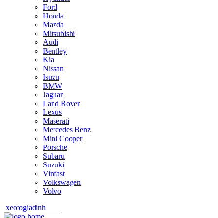
Ford
Honda
Mazda
Mitsubishi
Audi
Bentley
Kia
Nissan
Isuzu
BMW
Jaguar
Land Rover
Lexus
Maserati
Mercedes Benz
Mini Cooper
Porsche
Subaru
Suzuki
Vinfast
Volkswagen
Volvo
xeotogiadinh
.com
Skip
Skip