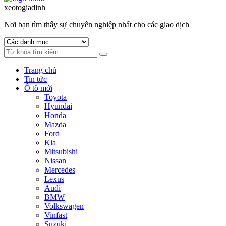
to
to
xeotogiadinh
.com
navigation
content
Nơi bạn tìm thấy sự chuyên nghiệp nhất cho các giao dịch
Trang chủ
Tin tức
Ô tô mới
Toyota
Hyundai
Honda
Mazda
Ford
Kia
Mitsubishi
Nissan
Mercedes
Lexus
Audi
BMW
Volkswagen
Vinfast
Suzuki