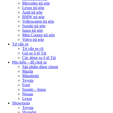
Mercedes trả góp
Lexus trả góp
Audi trả góp
BMW trả góp
Volkswagen trả góp
Suzuki trả góp
Isuzu trả góp
Mini Cooper trả góp
Volvo trả góp
Tư vấn xe
Tư vấn xe cũ
Giá xe ô tô Tải
Các dòng xe ô tô Tải
Phụ kiện – đồ chơi xe
Sản phẩm dùng chung
Mazda
Mitsubishi
Toyota
Ford
Suzuki – Isuzu
Nissan
Lexus
Showroom
Toyota
Hyundai