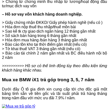
> Chứng từ chứng minh thu nhập từ lương/hoạt động đầu
tư/mục đích vay vốn
– Hồ sơ vay vốn khách hàng doanh nghiệp.
> Giấy chứng nhận ĐKKD/ Giấy phép hành nghề (nếu có )
> Hóa đơn nộp thuế thu nhập/thuế môn bài
> Sao kê tk cty giao dịch ngân hàng 12 tháng gần nhất
> Sổ sách bán hàng trong 6 tháng gần nhất
> Hóa đơn mua hàng /bán hàng 3 tháng gần nhất
> Báo cáo tồn kho tại thời điểm gần nhất (nếu có)
> Tờ khai thuế VAT 3 tháng gần nhất (nếu có)
> Báo cáo tài chính 2 năm gần nhất và BC điều hành nội bộ
2 năm
>>>>>>>>>> Hồ sơ có thể linh động tùy theo điều kiện từng
khách hàng khác nhau.
Mua xe BMW iX1 trả góp trong 3, 5, 7 năm
Dưới đây Ô tô gia đình xin cung cấp tới cho độc giả một
bảng tính sẵn về tiền gốc và lãi suất phải trả hàng tháng
trong năm đầu với mức ưu đãi 7.9% / năm.