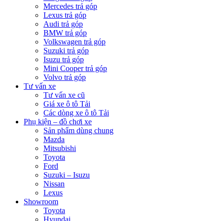
Mercedes trả góp
Lexus trả góp
Audi trả góp
BMW trả góp
Volkswagen trả góp
Suzuki trả góp
Isuzu trả góp
Mini Cooper trả góp
Volvo trả góp
Tư vấn xe
Tư vấn xe cũ
Giá xe ô tô Tải
Các dòng xe ô tô Tải
Phụ kiện – đồ chơi xe
Sản phẩm dùng chung
Mazda
Mitsubishi
Toyota
Ford
Suzuki – Isuzu
Nissan
Lexus
Showroom
Toyota
Hyundai