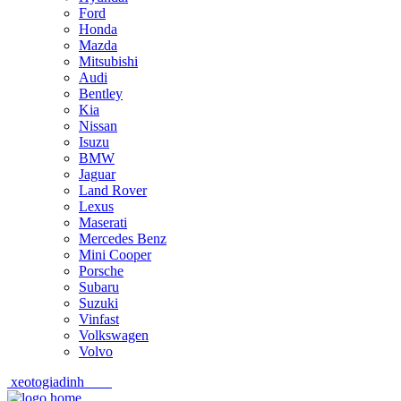
Ford
Honda
Mazda
Mitsubishi
Audi
Bentley
Kia
Nissan
Isuzu
BMW
Jaguar
Land Rover
Lexus
Maserati
Mercedes Benz
Mini Cooper
Porsche
Subaru
Suzuki
Vinfast
Volkswagen
Volvo
xeotogiadinh
.com
Skip
Skip