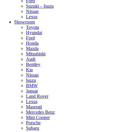
Ford
Suzuki – Isuzu
Nissan
Lexus
Showroom
Toyota
Hyundai
Ford
Honda
Mazda
Mitsubishi
Audi
Bentley
Kia
Nissan
Isuzu
BMW
Jaguar
Land Rover
Lexus
Maserati
Mercedes Benz
Mini Cooper
Porsche
Subaru