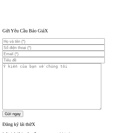
Gửi Yêu Cầu Báo Giá
X
Đăng ký lái thử
X