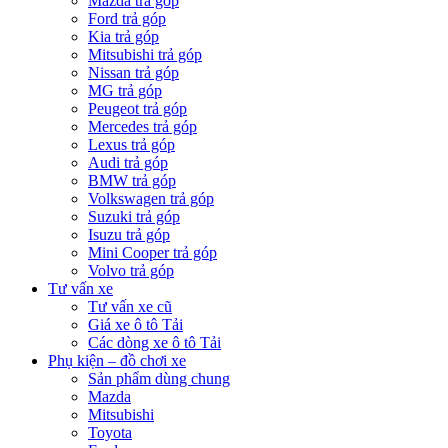
Mazda trả góp
Ford trả góp
Kia trả góp
Mitsubishi trả góp
Nissan trả góp
MG trả góp
Peugeot trả góp
Mercedes trả góp
Lexus trả góp
Audi trả góp
BMW trả góp
Volkswagen trả góp
Suzuki trả góp
Isuzu trả góp
Mini Cooper trả góp
Volvo trả góp
Tư vấn xe
Tư vấn xe cũ
Giá xe ô tô Tải
Các dòng xe ô tô Tải
Phụ kiện – đồ chơi xe
Sản phẩm dùng chung
Mazda
Mitsubishi
Toyota