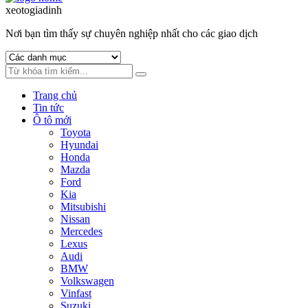
to
to
xeotogiadinh
.com
navigation
content
Nơi bạn tìm thấy sự chuyên nghiệp nhất cho các giao dịch
Trang chủ
Tin tức
Ô tô mới
Toyota
Hyundai
Honda
Mazda
Ford
Kia
Mitsubishi
Nissan
Mercedes
Lexus
Audi
BMW
Volkswagen
Vinfast
Suzuki