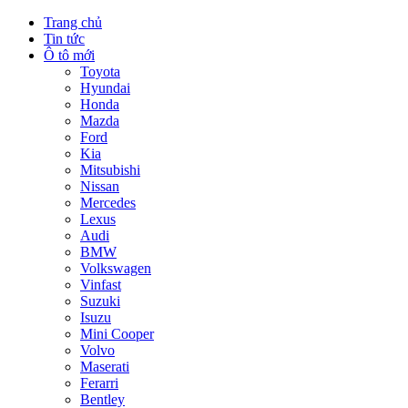
Trang chủ
Tin tức
Ô tô mới
Toyota
Hyundai
Honda
Mazda
Ford
Kia
Mitsubishi
Nissan
Mercedes
Lexus
Audi
BMW
Volkswagen
Vinfast
Suzuki
Isuzu
Mini Cooper
Volvo
Maserati
Ferarri
Bentley