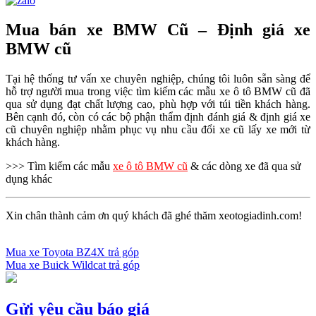
Mua bán xe BMW Cũ – Định giá xe
BMW cũ
Tại hệ thống tư vấn xe chuyên nghiệp, chúng tôi luôn sẵn sàng để
hỗ trợ người mua trong việc tìm kiếm các mẫu xe ô tô BMW cũ đã
qua sử dụng đạt chất lượng cao, phù hợp với túi tiền khách hàng.
Bên cạnh đó, còn có các bộ phận thẩm định đánh giá & định giá xe
cũ chuyên nghiệp nhằm phục vụ nhu cầu đổi xe cũ lấy xe mới từ
khách hàng.
>>> Tìm kiếm các mẫu
xe ô tô BMW cũ
& các dòng xe đã qua sử
dụng khác
Xin chân thành cảm ơn quý khách đã ghé thăm xeotogiadinh.com!
Mua xe Toyota BZ4X trả góp
Mua xe Buick Wildcat trả góp
Điều
hướng
bài
Gửi yêu cầu báo giá