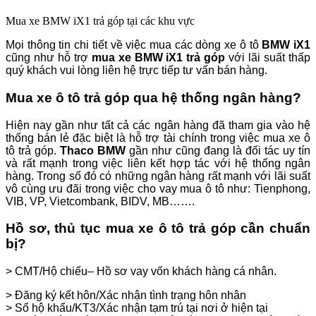
Mua xe BMW iX1 trả góp tại các khu vực
Mọi thông tin chi tiết về việc mua các dòng xe ô tô
BMW iX1
cũng như hỗ trợ
mua xe BMW iX1 trả góp
với lãi suất thấp
quý khách vui lòng liên hệ trực tiếp tư vấn bán hàng.
Mua xe ô tô trả góp qua hệ thống ngân hàng?
Hiện nay gần như tất cả các ngân hàng đã tham gia vào hệ
thống bán lẻ đặc biệt là hỗ trợ tài chính trong việc mua xe ô
tô trả góp.
Thaco
BMW
gần như cũng đang là đối tác uy tín
và rất mạnh trong việc liên kết hợp tác với hệ thống ngân
hàng. Trong số đó có những ngân hàng rất mạnh với lãi suất
vô cùng ưu đãi trong việc cho vay mua ô tô như: Tienphong,
VIB, VP, Vietcombank, BIDV, MB…….
Hồ sơ, thủ tục mua xe ô tô trả góp cần chuẩn
bị?
> CMT/Hộ chiếu– Hồ sơ vay vốn khách hàng cá nhân.
> Đăng ký kết hôn/Xác nhận tình trạng hôn nhân
> Sổ hộ khẩu/KT3/Xác nhận tạm trú tại nơi ở hiện tại