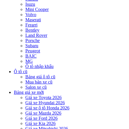
Isuzu
Mini Cooper
Volvo
Maserati
Ferarri
Bentley
Land Rover
Porsche
Subaru
Peugeot
BAIC
MG
Ô tô nhập khẩu
Ô tô cũ
Bảng giá ô tô cũ
Mua bán xe cũ
Salon xe cũ
Bảng giá xe mới
Giá xe Toyota 2026
Giá xe Hyundai 2026
Giá xe ô tô Honda 2026
Giá xe Mazda 2026
Giá xe Ford 2026
Giá xe Kia 2026
Giá xe Mitsubishi 2026