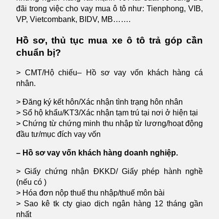
đãi trong việc cho vay mua ô tô như: Tienphong, VIB,
VP, Vietcombank, BIDV, MB…….
Hồ sơ, thủ tục mua xe ô tô trả góp cần
chuẩn bị?
> CMT/Hộ chiếu– Hồ sơ vay vốn khách hàng cá
nhân.
> Đăng ký kết hôn/Xác nhận tình trạng hôn nhân
> Sổ hộ khẩu/KT3/Xác nhận tạm trú tại nơi ở hiện tại
> Chứng từ chứng minh thu nhập từ lương/hoạt động
đầu tư/mục đích vay vốn
– Hồ sơ vay vốn khách hàng doanh nghiệp.
> Giấy chứng nhận ĐKKD/ Giấy phép hành nghề
(nếu có )
> Hóa đơn nộp thuế thu nhập/thuế môn bài
> Sao kê tk cty giao dịch ngân hàng 12 tháng gần
nhất