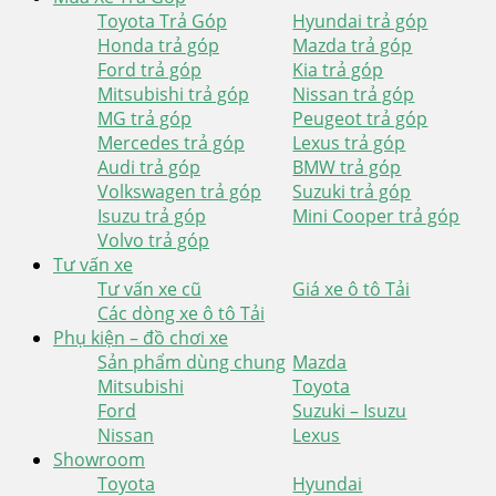
Toyota Trả Góp
Hyundai trả góp
Honda trả góp
Mazda trả góp
Ford trả góp
Kia trả góp
Mitsubishi trả góp
Nissan trả góp
MG trả góp
Peugeot trả góp
Mercedes trả góp
Lexus trả góp
Audi trả góp
BMW trả góp
Volkswagen trả góp
Suzuki trả góp
Isuzu trả góp
Mini Cooper trả góp
Volvo trả góp
Tư vấn xe
Tư vấn xe cũ
Giá xe ô tô Tải
Các dòng xe ô tô Tải
Phụ kiện – đồ chơi xe
Sản phẩm dùng chung
Mazda
Mitsubishi
Toyota
Ford
Suzuki – Isuzu
Nissan
Lexus
Showroom
Toyota
Hyundai