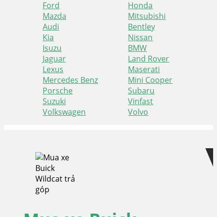
Ford
Honda
Mazda
Mitsubishi
Audi
Bentley
Kia
Nissan
Isuzu
BMW
Jaguar
Land Rover
Lexus
Maserati
Mercedes Benz
Mini Cooper
Porsche
Subaru
Suzuki
Vinfast
Volkswagen
Volvo
Skip
Skip
to
to
navigation
content