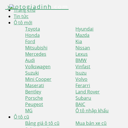
xeotogiadinh
.com
Trang chủ
Tin tức
Ô tô mới
Toyota
Hyundai
Honda
Mazda
Ford
Kia
Mitsubishi
Nissan
Mercedes
Lexus
Audi
BMW
Volkswagen
Vinfast
Suzuki
Isuzu
Mini Cooper
Volvo
Maserati
Ferarri
Bentley
Land Rover
Porsche
Subaru
Peugeot
BAIC
MG
Ô tô nhập khẩu
Ô tô cũ
Bảng giá ô tô cũ
Mua bán xe cũ