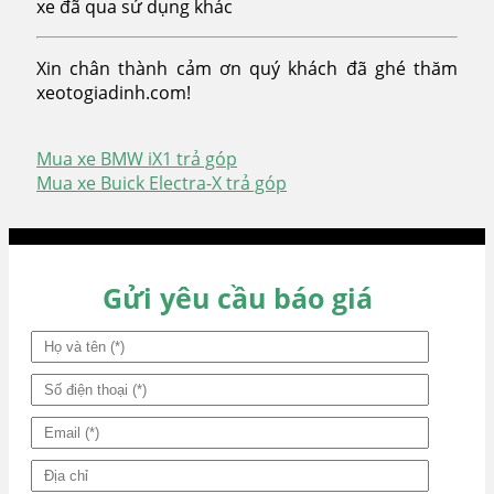
xe đã qua sử dụng khác
Xin chân thành cảm ơn quý khách đã ghé thăm
xeotogiadinh.com!
Mua xe BMW iX1 trả góp
Điều
Mua xe Buick Electra-X trả góp
hướng
bài
viết
Gửi yêu cầu báo giá