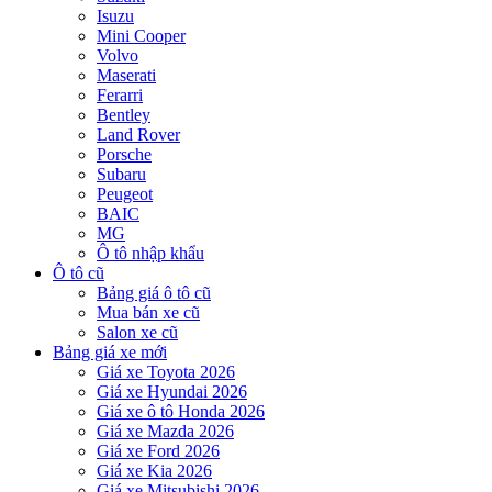
Isuzu
Mini Cooper
Volvo
Maserati
Ferarri
Bentley
Land Rover
Porsche
Subaru
Peugeot
BAIC
MG
Ô tô nhập khẩu
Ô tô cũ
Bảng giá ô tô cũ
Mua bán xe cũ
Salon xe cũ
Bảng giá xe mới
Giá xe Toyota 2026
Giá xe Hyundai 2026
Giá xe ô tô Honda 2026
Giá xe Mazda 2026
Giá xe Ford 2026
Giá xe Kia 2026
Giá xe Mitsubishi 2026