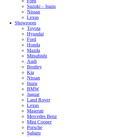
Ford
Suzuki – Isuzu
Nissan
Lexus
Showroom
Toyota
Hyundai
Ford
Honda
Mazda
Mitsubishi
Audi
Bentley
Kia
Nissan
Isuzu
BMW
Jaguar
Land Rover
Lexus
Maserati
Mercedes Benz
Mini Cooper
Porsche
Subaru