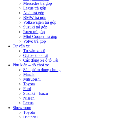
Mercedes trả góp
Lexus trả góp
Audi trả góp
BMW trả góp
Volkswagen trả góp
Suzuki trả góp
Isuzu trả góp
Mini Cooper trả góp
Volvo trả góp
Tư vấn xe
Tư vấn xe cũ
Giá xe ô tô Tải
Các dòng xe ô tô Tải
Phụ kiện – đồ chơi xe
Sản phẩm dùng chung
Mazda
Mitsubishi
Toyota
Ford
Suzuki – Isuzu
Nissan
Lexus
Showroom
Toyota
Hyundai