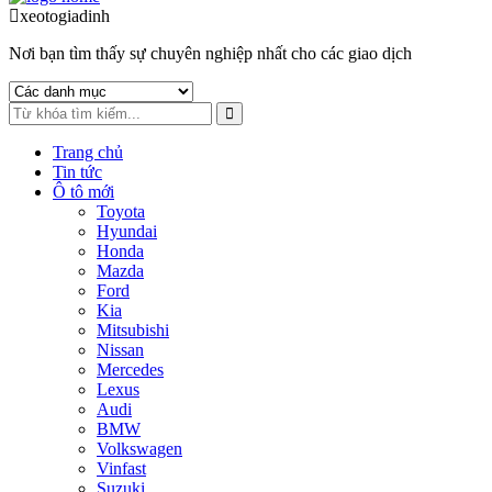
to
to
xeotogiadinh
.com
navigation
content
Nơi bạn tìm thấy sự chuyên nghiệp nhất cho các giao dịch
Trang chủ
Tin tức
Ô tô mới
Toyota
Hyundai
Honda
Mazda
Ford
Kia
Mitsubishi
Nissan
Mercedes
Lexus
Audi
BMW
Volkswagen
Vinfast
Suzuki