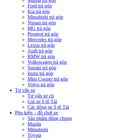
Mazda trả góp
Ford trả góp
Kia trả góp
Mitsubishi trả góp
Nissan trả góp
MG trả góp
Peugeot trả góp
Mercedes trả góp
Lexus trả góp
Audi trả góp
BMW trả góp
Volkswagen trả góp
Suzuki trả góp
Isuzu trả góp
Mini Cooper trả góp
Volvo trả góp
Tư vấn xe
Tư vấn xe cũ
Giá xe ô tô Tải
Các dòng xe ô tô Tải
Phụ kiện – đồ chơi xe
Sản phẩm dùng chung
Mazda
Mitsubishi
Toyota