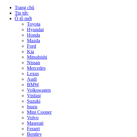
Trang chủ
Tin tức
Ô tô mới
Toyota
Hyundai
Honda
Mazda
Ford
Kia
Mitsubishi
Nissan
Mercedes
Lexus
Audi
BMW
Volkswagen
Vinfast
Suzuki
Isuzu
Mini Cooper
Volvo
Maserati
Ferarri
Bentley