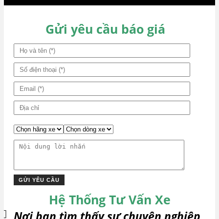
bài
viết
Gửi yêu cầu báo giá
Hệ Thống Tư Vấn Xe
Nơi bạn tìm thấy sự chuyên nghiệp