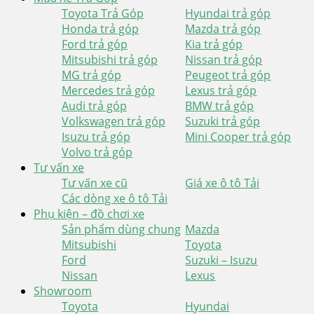
Toyota Trả Góp
Hyundai trả góp
Honda trả góp
Mazda trả góp
Ford trả góp
Kia trả góp
Mitsubishi trả góp
Nissan trả góp
MG trả góp
Peugeot trả góp
Mercedes trả góp
Lexus trả góp
Audi trả góp
BMW trả góp
Volkswagen trả góp
Suzuki trả góp
Isuzu trả góp
Mini Cooper trả góp
Volvo trả góp
Tư vấn xe
Tư vấn xe cũ
Giá xe ô tô Tải
Các dòng xe ô tô Tải
Phụ kiện – đồ chơi xe
Sản phẩm dùng chung
Mazda
Mitsubishi
Toyota
Ford
Suzuki – Isuzu
Nissan
Lexus
Showroom
Toyota
Hyundai