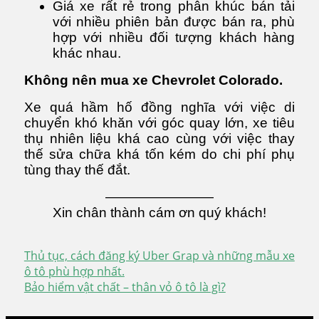
Giá xe rất rẻ trong phân khúc bán tải
với nhiều phiên bản được bán ra, phù
hợp với nhiều đối tượng khách hàng
khác nhau.
Không nên mua xe Chevrolet Colorado.
Xe quá hầm hố đồng nghĩa với việc di
chuyển khó khăn với góc quay lớn, xe tiêu
thụ nhiên liệu khá cao cùng với việc thay
thế sửa chữa khá tốn kém do chi phí phụ
tùng thay thế đắt.
————————
Xin chân thành cám ơn quý khách!
Thủ tục, cách đăng ký Uber Grap và những mẫu xe
Điều
ô tô phù hợp nhất.
Bảo hiểm vật chất – thân vỏ ô tô là gì?
hướng