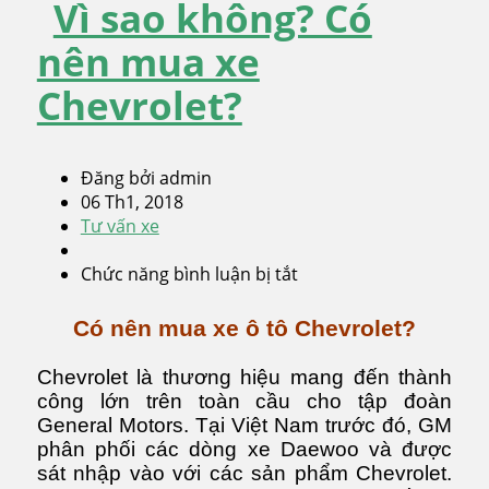
Vì sao không? Có
nên mua xe
Chevrolet?
Đăng bởi admin
06 Th1, 2018
Tư vấn xe
Chức năng bình luận bị tắt
ở
Vì
sao
Có nên mua xe ô tô Chevrolet?
không?
Có
Chevrolet là thương hiệu mang đến thành
nên
công lớn trên toàn cầu cho tập đoàn
mua
General Motors. Tại Việt Nam trước đó, GM
xe
phân phối các dòng xe Daewoo và được
Chevrolet?
sát nhập vào với các sản phẩm Chevrolet.