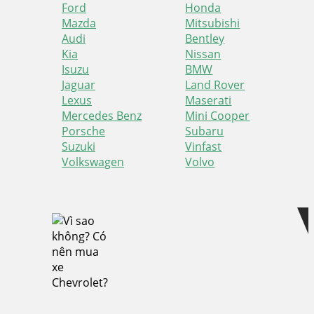
Ford
Honda
Mazda
Mitsubishi
Audi
Bentley
Kia
Nissan
Isuzu
BMW
Jaguar
Land Rover
Lexus
Maserati
Mercedes Benz
Mini Cooper
Porsche
Subaru
Suzuki
Vinfast
Volkswagen
Volvo
Skip
Skip
to
to
navigation
content