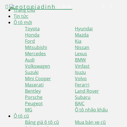
xeotogiadinh
.com
Trang chủ
Tin tức
Ô tô mới
Toyota
Hyundai
Honda
Mazda
Ford
Kia
Mitsubishi
Nissan
Mercedes
Lexus
Audi
BMW
Volkswagen
Vinfast
Suzuki
Isuzu
Mini Cooper
Volvo
Maserati
Ferarri
Bentley
Land Rover
Porsche
Subaru
Peugeot
BAIC
MG
Ô tô nhập khẩu
Ô tô cũ
Bảng giá ô tô cũ
Mua bán xe cũ