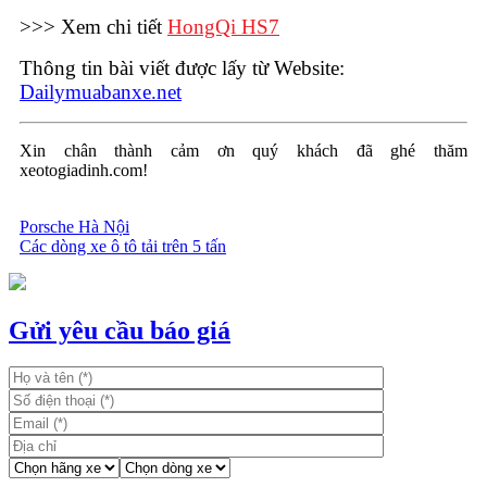
>>> Xem chi tiết
HongQi HS7
Thông tin bài viết được lấy từ Website:
Dailymuabanxe.net
Xin chân thành cảm ơn quý khách đã ghé thăm
xeotogiadinh.com!
Porsche Hà Nội
Các dòng xe ô tô tải trên 5 tấn
Điều
hướng
bài
Gửi yêu cầu báo giá
viết