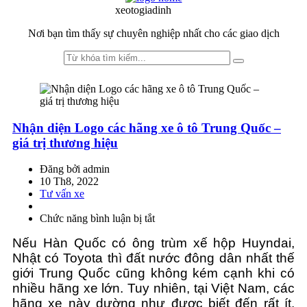
to
to
xeotogiadinh
.com
navigation
content
Nơi bạn tìm thấy sự chuyên nghiệp nhất cho các giao dịch
Nhận diện Logo các hãng xe ô tô Trung Quốc –
giá trị thương hiệu
Đăng bởi admin
10 Th8, 2022
Tư vấn xe
Chức năng bình luận bị tắt
ở
Nhận
Nếu Hàn Quốc có ông trùm xế hộp Huyndai,
diện
Logo
Nhật có Toyota thì đất nước đông dân nhất thế
các
giới Trung Quốc cũng không kém cạnh khi có
hãng
nhiều hãng xe lớn. Tuy nhiên, tại Việt Nam, các
xe
hãng xe này dường như được biết đến rất ít.
ô