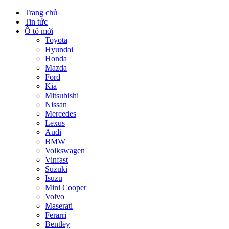
Trang chủ
Tin tức
Ô tô mới
Toyota
Hyundai
Honda
Mazda
Ford
Kia
Mitsubishi
Nissan
Mercedes
Lexus
Audi
BMW
Volkswagen
Vinfast
Suzuki
Isuzu
Mini Cooper
Volvo
Maserati
Ferarri
Bentley