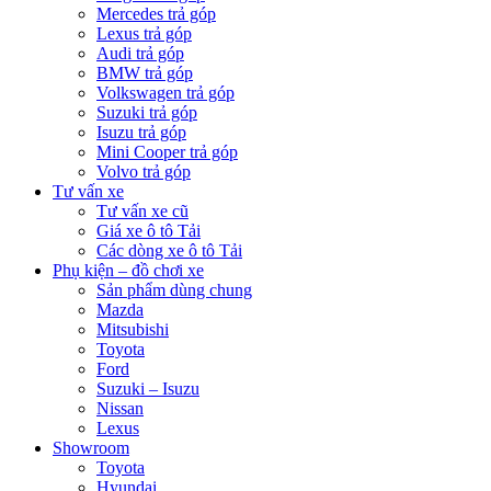
Mercedes trả góp
Lexus trả góp
Audi trả góp
BMW trả góp
Volkswagen trả góp
Suzuki trả góp
Isuzu trả góp
Mini Cooper trả góp
Volvo trả góp
Tư vấn xe
Tư vấn xe cũ
Giá xe ô tô Tải
Các dòng xe ô tô Tải
Phụ kiện – đồ chơi xe
Sản phẩm dùng chung
Mazda
Mitsubishi
Toyota
Ford
Suzuki – Isuzu
Nissan
Lexus
Showroom
Toyota
Hyundai