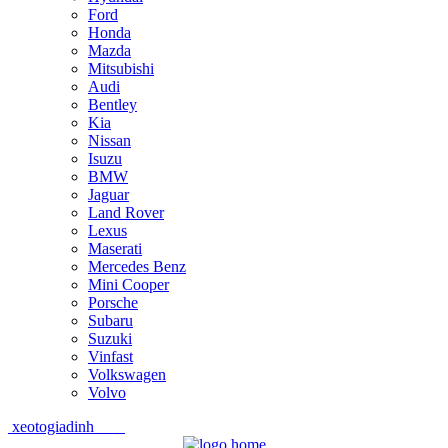
Ford
Honda
Mazda
Mitsubishi
Audi
Bentley
Kia
Nissan
Isuzu
BMW
Jaguar
Land Rover
Lexus
Maserati
Mercedes Benz
Mini Cooper
Porsche
Subaru
Suzuki
Vinfast
Volkswagen
Volvo
xeotogiadinh
.com
Skip
Skip