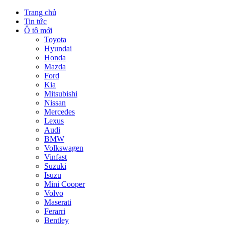
Trang chủ
Tin tức
Ô tô mới
Toyota
Hyundai
Honda
Mazda
Ford
Kia
Mitsubishi
Nissan
Mercedes
Lexus
Audi
BMW
Volkswagen
Vinfast
Suzuki
Isuzu
Mini Cooper
Volvo
Maserati
Ferarri
Bentley