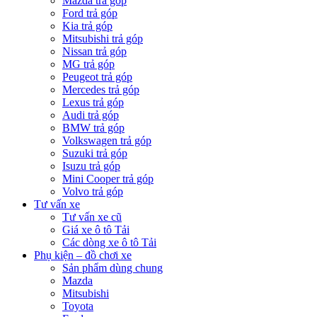
Mazda trả góp
Ford trả góp
Kia trả góp
Mitsubishi trả góp
Nissan trả góp
MG trả góp
Peugeot trả góp
Mercedes trả góp
Lexus trả góp
Audi trả góp
BMW trả góp
Volkswagen trả góp
Suzuki trả góp
Isuzu trả góp
Mini Cooper trả góp
Volvo trả góp
Tư vấn xe
Tư vấn xe cũ
Giá xe ô tô Tải
Các dòng xe ô tô Tải
Phụ kiện – đồ chơi xe
Sản phẩm dùng chung
Mazda
Mitsubishi
Toyota