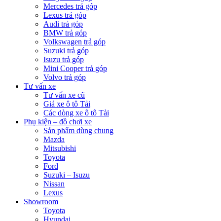
Mercedes trả góp
Lexus trả góp
Audi trả góp
BMW trả góp
Volkswagen trả góp
Suzuki trả góp
Isuzu trả góp
Mini Cooper trả góp
Volvo trả góp
Tư vấn xe
Tư vấn xe cũ
Giá xe ô tô Tải
Các dòng xe ô tô Tải
Phụ kiện – đồ chơi xe
Sản phẩm dùng chung
Mazda
Mitsubishi
Toyota
Ford
Suzuki – Isuzu
Nissan
Lexus
Showroom
Toyota
Hyundai