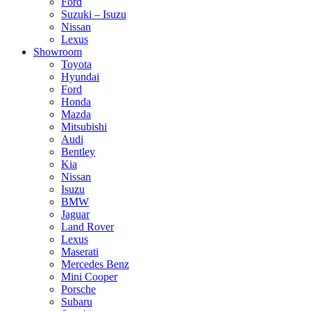
Ford
Suzuki – Isuzu
Nissan
Lexus
Showroom
Toyota
Hyundai
Ford
Honda
Mazda
Mitsubishi
Audi
Bentley
Kia
Nissan
Isuzu
BMW
Jaguar
Land Rover
Lexus
Maserati
Mercedes Benz
Mini Cooper
Porsche
Subaru