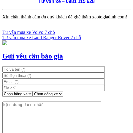
Tư vấn xe – 0981 115 628
Xin chân thành cảm ơn quý khách đã ghé thăm xeotogiadinh.com!
Tư vấn mua xe Volvo 7 chỗ
Tư vấn mua xe Land Ranger Rover 7 chỗ
Điều
hướng
bài
Gửi yêu cầu báo giá
viết