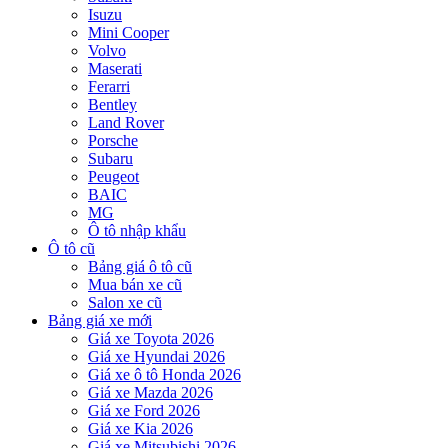
Isuzu
Mini Cooper
Volvo
Maserati
Ferarri
Bentley
Land Rover
Porsche
Subaru
Peugeot
BAIC
MG
Ô tô nhập khẩu
Ô tô cũ
Bảng giá ô tô cũ
Mua bán xe cũ
Salon xe cũ
Bảng giá xe mới
Giá xe Toyota 2026
Giá xe Hyundai 2026
Giá xe ô tô Honda 2026
Giá xe Mazda 2026
Giá xe Ford 2026
Giá xe Kia 2026
Giá xe Mitsubishi 2026