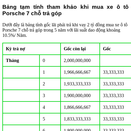
Bảng tạm tính tham khảo khi mua xe ô tô
Porsche 7 chỗ trả góp
Dưới đây là bảng tính gốc lãi phải trả khi vay 2 tỷ đồng mua xe ô tô
Porsche 7 chỗ trả góp trong 5 năm với lãi suất dao động khoảng
10.5%/ Năm.
Kỳ trả nợ
Gốc còn lại
Gốc
Tháng
0
2,000,000,000
1
1,966,666,667
33,333,333
2
1,933,333,333
33,333,333
3
1,900,000,000
33,333,333
4
1,866,666,667
33,333,333
5
1,833,333,333
33,333,333
6
1,800,000,000
33,333,333