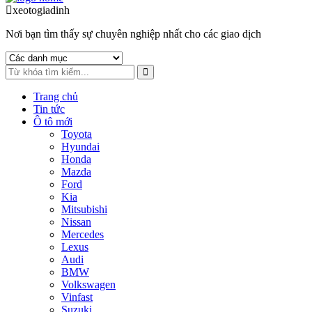
to
to
xeotogiadinh
.com
navigation
content
Nơi bạn tìm thấy sự chuyên nghiệp nhất cho các giao dịch
Trang chủ
Tin tức
Ô tô mới
Toyota
Hyundai
Honda
Mazda
Ford
Kia
Mitsubishi
Nissan
Mercedes
Lexus
Audi
BMW
Volkswagen
Vinfast
Suzuki