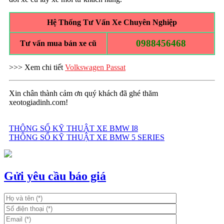
Hệ Thống Tư Vấn Xe Chuyên Nghiệp
0988456468
Tư vấn mua bán xe cũ
>>> Xem chi tiết
Volkswagen Passat
Xin chân thành cảm ơn quý khách đã ghé thăm
xeotogiadinh.com!
THÔNG SỐ KỸ THUẬT XE BMW I8
THÔNG SỐ KỸ THUẬT XE BMW 5 SERIES
Điều
hướng
bài
Gửi yêu cầu báo giá
viết