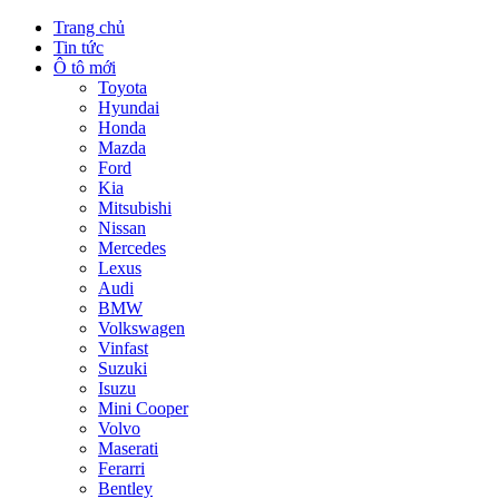
Trang chủ
Tin tức
Ô tô mới
Toyota
Hyundai
Honda
Mazda
Ford
Kia
Mitsubishi
Nissan
Mercedes
Lexus
Audi
BMW
Volkswagen
Vinfast
Suzuki
Isuzu
Mini Cooper
Volvo
Maserati
Ferarri
Bentley