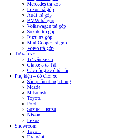
Mercedes trả góp
Lexus trả góp
Audi trả góp
BMW trả góp
Volkswagen trả góp
Suzuki trả góp
Isuzu trả góp
Mini Cooper trả góp
Volvo trả góp
Tư vấn xe
Tư vấn xe cũ
Giá xe ô tô Tải
Các dòng xe ô tô Tải
Phụ kiện – đồ chơi xe
Sản phẩm dùng chung
Mazda
Mitsubishi
Toyota
Ford
Suzuki – Isuzu
Nissan
Lexus
Showroom
Toyota
Hyundai