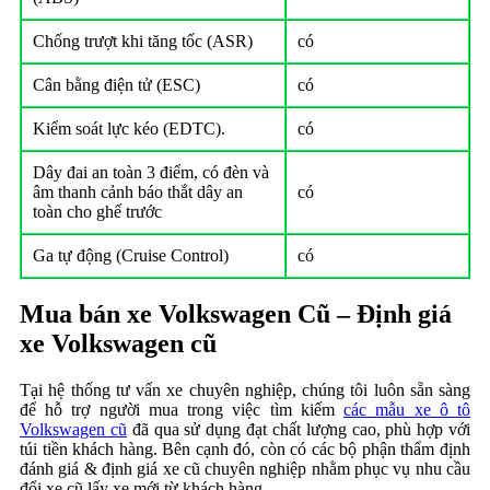
Chống trượt khi tăng tốc (ASR)
có
Cân bằng điện tử (ESC)
có
Kiểm soát lực kéo (EDTC).
có
Dây đai an toàn 3 điểm, có đèn và
âm thanh cảnh báo thắt dây an
có
toàn cho ghế trước
Ga tự động (Cruise Control)
có
Mua bán xe Volkswagen Cũ – Định giá
xe Volkswagen cũ
Tại hệ thống tư vấn xe chuyên nghiệp, chúng tôi luôn sẵn sàng
để hỗ trợ người mua trong việc tìm kiếm
các mẫu xe ô tô
Volkswagen cũ
đã qua sử dụng đạt chất lượng cao, phù hợp với
túi tiền khách hàng. Bên cạnh đó, còn có các bộ phận thẩm định
đánh giá & định giá xe cũ chuyên nghiệp nhằm phục vụ nhu cầu
đổi xe cũ lấy xe mới từ khách hàng.