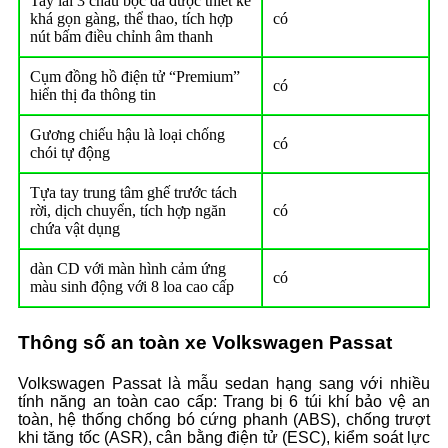
Tay lái 3 chấu bọc da được thiết kế
khá gọn gàng, thể thao, tích hợp
có
nút bấm điều chỉnh âm thanh
Cụm đồng hồ điện tử “Premium”
có
hiển thị đa thông tin
Gương chiếu hậu là loại chống
có
chói tự động
Tựa tay trung tâm ghế trước tách
rời, dịch chuyển, tích hợp ngăn
có
chứa vật dụng
dàn CD với màn hình cảm ứng
có
màu sinh động với 8 loa cao cấp
Thông số an toàn xe Volkswagen Passat
Volkswagen Passat là mẫu sedan hạng sang với nhiều
tính năng an toàn cao cấp: Trang bị 6 túi khí bảo vệ an
toàn, hệ thống chống bó cứng phanh (ABS), chống trượt
khi tăng tốc (ASR), cân bằng điện tử (ESC), kiểm soát lực