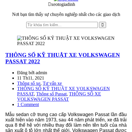
to
to
xeotogiadinh
.com
navigation
content
Nơi bạn tìm thấy sự chuyên nghiệp nhất cho các giao dịch
THÔNG SỐ KỸ THUẬT XE VOLKSWAGEN
PASSAT 2022
Đăng bởi admin
11 Th11, 2021
Thông số xe
,
Tư vấn xe
THÔNG SỐ KỸ THUẬT XE VOLKSWAGEN
PASSAT
,
Thông số Passat
,
THÔNG SỐ XE
VOLKSWAGEN PASSAT
1 Comment
Mẫu sedan cỡ trung cao cấp Volkswagen Passat lần đầu
xuất hiện vào năm 1973, sau 44 năm phát triển, xe đã trải
qua 8 thế hệ với nhiều thay đổi làm nên tên tuổi của nhà
sản xuất ô tô lớn nhất thế giới. Volkswagen Passat được