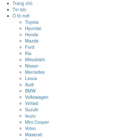
Trang chủ
Tin tức
Ô tô mới
Toyota
Hyundai
Honda
Mazda
Ford
Kia
Mitsubishi
Nissan
Mercedes
Lexus
Audi
BMW
Volkswagen
Vinfast
Suzuki
Isuzu
Mini Cooper
Volvo
Maserati