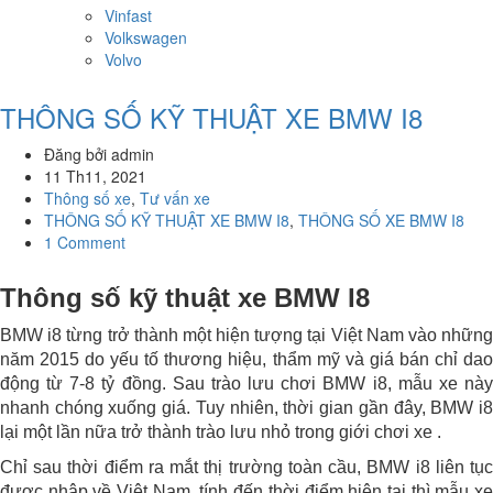
Vinfast
Volkswagen
Volvo
THÔNG SỐ KỸ THUẬT XE BMW I8
Đăng bởi admin
11 Th11, 2021
Thông số xe
,
Tư vấn xe
THÔNG SỐ KỸ THUẬT XE BMW I8
,
THÔNG SỐ XE BMW I8
1 Comment
Thông số kỹ thuật xe BMW I8
BMW i8 từng trở thành một hiện tượng tại Việt Nam vào những
năm 2015 do yếu tố thương hiệu, thẩm mỹ và giá bán chỉ dao
động từ 7-8 tỷ đồng. Sau trào lưu chơi BMW i8, mẫu xe này
nhanh chóng xuống giá. Tuy nhiên, thời gian gần đây, BMW i8
lại một lần nữa trở thành trào lưu nhỏ trong giới chơi xe .
Chỉ sau thời điểm ra mắt thị trường toàn cầu, BMW i8 liên tục
được nhập về Việt Nam, tính đến thời điểm hiện tại thì mẫu xe