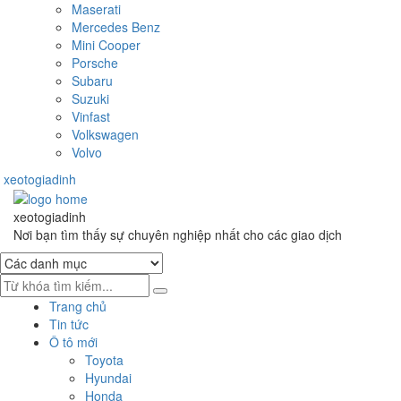
Maserati
Mercedes Benz
Mini Cooper
Porsche
Subaru
Suzuki
Vinfast
Volkswagen
Volvo
xeotogiadinh
.com
Skip
Skip
to
to
xeotogiadinh
.com
navigation
content
Nơi bạn tìm thấy sự chuyên nghiệp nhất cho các giao dịch
Trang chủ
Tin tức
Ô tô mới
Toyota
Hyundai
Honda