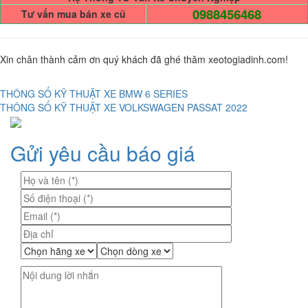
0988456468
Tư vấn mua bán xe cũ
Xin chân thành cảm ơn quý khách đã ghé thăm xeotogiadinh.com!
THÔNG SỐ KỸ THUẬT XE BMW 6 SERIES
Điều
THÔNG SỐ KỸ THUẬT XE VOLKSWAGEN PASSAT 2022
hướng
Gửi yêu cầu báo giá
bài
viết