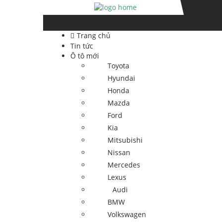
Skip
Skip
to
to
navigation
content
Trang chủ
Tin tức
Ô tô mới
Toyota
Hyundai
Honda
Mazda
Ford
Kia
Mitsubishi
Nissan
Mercedes
Lexus
Audi
BMW
Volkswagen