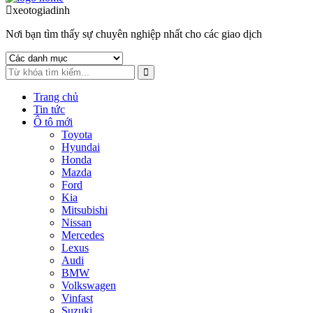
to
to
xeotogiadinh
.com
navigation
content
Nơi bạn tìm thấy sự chuyên nghiệp nhất cho các giao dịch
Trang chủ
Tin tức
Ô tô mới
Toyota
Hyundai
Honda
Mazda
Ford
Kia
Mitsubishi
Nissan
Mercedes
Lexus
Audi
BMW
Volkswagen
Vinfast
Suzuki