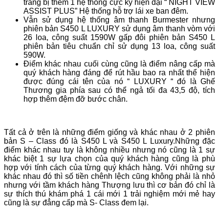
trang bị thêm 1 hệ thống cực kỳ hiện đại “ NIGHT VIEW
ASSIST PLUS” Hệ thống hỗ trợ lái xe ban đêm.
Vẫn sử dụng hệ thống âm thanh Burmester nhưng
phiên bản S450 L LUXURY sử dụng âm thanh vòm với
26 loa, công suất 1590W gấp đôi phiên bản S450 L
phiên bản tiêu chuẩn chỉ sử dụng 13 loa, công suất
590W.
Điểm khác nhau cuối cùng cũng là điểm nâng cấp mà
quý khách hàng đáng để rút hầu bao ra nhất thể hiện
được đúng cái tên của nó “ LUXURY “ đó là Ghế
Thương gia phía sau có thể ngả tối đa 43,5 độ, tích
hợp thêm đệm đỡ bước chân.
Tất cả ở trên là những điểm giống và khác nhau ở 2 phiên
bản S – Class đó là S450 L và S450 L Luxury.Những đặc
điểm khác nhau tuy là không nhiều nhưng nó cũng là 1 sự
khác biệt 1 sự lựa chọn của quý khách hàng cũng là phù
hợp với tính cách của từng quý khách hàng. Với những sự
khác nhau đó thì số tiền chênh lệch cũng không phải là nhỏ
nhưng với tầm khách hàng Thượng lưu thì cơ bản đó chỉ là
sự thích thú khám phá 1 cái mới 1 trải nghiệm mới mẻ hay
cũng là sự đẳng cấp mà S- Class đem lại.