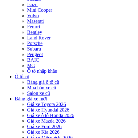
Isuzu
Mini Cooper
Volvo
Maserati
Ferarri
Bentley
Land Rover
Porsche
Subaru
Peugeot
BAIC
MG
Ô tô nhập khẩu
Ô tô cũ
Bảng giá ô tô cũ
Mua bán xe cũ
Salon xe cũ
Bảng giá xe mới
Giá xe Toyota 2026
Giá xe Hyundai 2026
Giá xe ô tô Honda 2026
Giá xe Mazda 2026
Giá xe Ford 2026
Giá xe Kia 2026
Giá xe Mitsubishi 2026