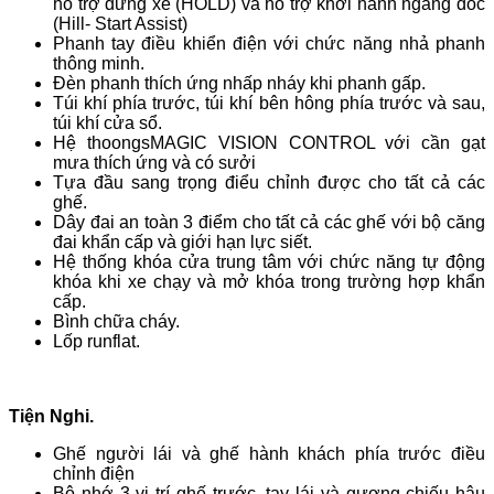
hỗ trợ dừng xe (HOLD) và hỗ trợ khởi hành ngang dốc
(Hill- Start Assist)
Phanh tay điều khiển điện với chức năng nhả phanh
thông minh.
Đèn phanh thích ứng nhấp nháy khi phanh gấp.
Túi khí phía trước, túi khí bên hông phía trước và sau,
túi khí cửa sổ.
Hệ thoongsMAGIC VISION CONTROL với cần gạt
mưa thích ứng và có sưởi
Tựa đầu sang trọng điểu chỉnh được cho tất cả các
ghế.
Dây đai an toàn 3 điểm cho tất cả các ghế với bộ căng
đai khẩn cấp và giới hạn lực siết.
Hệ thống khóa cửa trung tâm với chức năng tự động
khóa khi xe chạy và mở khóa trong trường hợp khẩn
cấp.
Bình chữa cháy.
Lốp runflat.
Tiện Nghi.
Ghế người lái và ghế hành khách phía trước điều
chỉnh điện
Bộ nhớ 3 vị trí ghế trước, tay lái và gương chiếu hậu