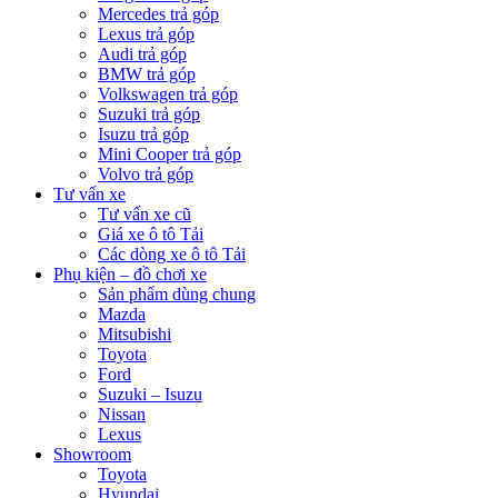
Mercedes trả góp
Lexus trả góp
Audi trả góp
BMW trả góp
Volkswagen trả góp
Suzuki trả góp
Isuzu trả góp
Mini Cooper trả góp
Volvo trả góp
Tư vấn xe
Tư vấn xe cũ
Giá xe ô tô Tải
Các dòng xe ô tô Tải
Phụ kiện – đồ chơi xe
Sản phẩm dùng chung
Mazda
Mitsubishi
Toyota
Ford
Suzuki – Isuzu
Nissan
Lexus
Showroom
Toyota
Hyundai