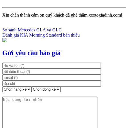
Xin chân thành cảm ơn quý khách đã ghé thăm xeotogiadinh.com!
So sánh Mercedes GLA và GLC
Đánh giá KIA Morning Standard bản thiếu
Điều
hướng
bài
Gửi yêu cầu báo giá
viết