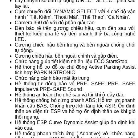
Lẫy chuyển số bán tự động DIRECT SELECT phía sau
tay lái.
Cụm chuyển đổi DYNAMIC SELECT với 4 chế độ vận
hành ‘ Tiết Kiệm’, ‘Thoải Mái’, ‘Thể Thao’, ‘Cá Nhân’.
Camera 360 độ với độ phân giải cao.
Đèn báo rẽ trên gương chiếu hậu, cụm đèn sau với
thiết kế kiểu pha lê và đèn phanh thứ ba công nghệ
LED.
Gương chiếu hậu bên trong và bên ngoài chống chói
tự động.
Gương chiếu hậu bên ngoài chỉnh và gập điện.
Chức năng giúp tiết kiệm nhiên liệu ECO Start/Stop
Hệ thống hỗ trợ đỗ xe chủ động Active Parking Assist
tích hợp PARKINGTRONIC
Chức năng cảnh báo mất ập trung
Hệ thống tự động bảo vệ PRE- SAFE, PRE- SAFE
Impulse và PRE- SAFE Sound
Hệ thống an toàn cho ghế sau và túi khí ở dây đai.
Hệ thống chống bó cứng phanh ABS; Hỗ trợ lực phanh
khẩn cấp BAS; Chống trượt khi tăng tốc ASR; Ổn định
thân xe điện tử ESP và hỗ trợ ổn định thân xe khi gió
thổi ngang.
Hệ thống ESP Curve Dynamic Assist giúp ổn định khi
vào cua.
Hệ thống phanh thích ứng ( Adaptive) với chức năng