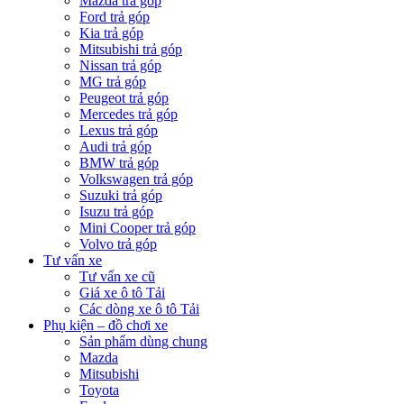
Mazda trả góp
Ford trả góp
Kia trả góp
Mitsubishi trả góp
Nissan trả góp
MG trả góp
Peugeot trả góp
Mercedes trả góp
Lexus trả góp
Audi trả góp
BMW trả góp
Volkswagen trả góp
Suzuki trả góp
Isuzu trả góp
Mini Cooper trả góp
Volvo trả góp
Tư vấn xe
Tư vấn xe cũ
Giá xe ô tô Tải
Các dòng xe ô tô Tải
Phụ kiện – đồ chơi xe
Sản phẩm dùng chung
Mazda
Mitsubishi
Toyota