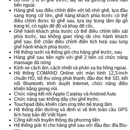
bên ngoài.
Hàng ghế sau điều chỉnh điện với bộ nhớ ghế, tựa đầu
sang trọng cỡ lớn, ghế hàng khách phía trước có thể
điều chỉnh được từ ghế sau, tựa tay trung tâm ốp gỗ
trang trí, có ngăn để đồ và khay để cốc.
Ghế hành khách phía trước có thể điều chỉnh tiến sát
phía trước, tao không gian rộng rãi cho hành khách
ghế sau. Đỡ chân điều chỉnh điện tích hợp sau lung
ghế hành khách phía trước.
Hệ thống sưởi và thông gió cho hàng ghế trước, sau
Hàng ghế sau tiện nghi với ghế 2 bên có chức năng
massage đá nóng
Kính xe cách âm, cách nhiệt và phản xạ tia hồng ngoại.
Hệ thống COMAND Online với màn hình 12,3-inch
chuẩn HD, bộ thu sóng phát thanh, đầu đọc thẻ SD, kết
nối Bluetooth, trình duyệt Internet, chức năng điều
khiển bằng giọng nói.
Chức năng kết nối Apple Carplay và Android Auto
Chức năng sạc không dây cho ghế trước.
Touchpad điều khiển cảm ứng trên bệ trung tâm
Hệ thống dẫn đường và định vị vệ tinh toàn cầu GPS
tích hợp bản đồ Việt Nam
Cổng kết nối truyền thông đa phương tiện
Hệ thống giải trí cho hàng ghế sau với đầu đọc đĩa Blu-