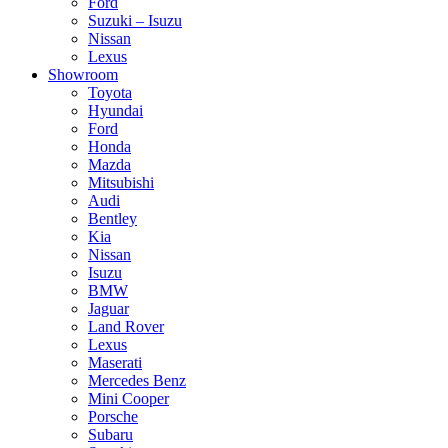
Ford
Suzuki – Isuzu
Nissan
Lexus
Showroom
Toyota
Hyundai
Ford
Honda
Mazda
Mitsubishi
Audi
Bentley
Kia
Nissan
Isuzu
BMW
Jaguar
Land Rover
Lexus
Maserati
Mercedes Benz
Mini Cooper
Porsche
Subaru