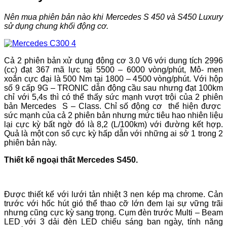
Nên mua phiên bản nào khi Mercedes S 450 và S450 Luxury
sử dụng chung khối động cơ.
Cả 2 phiên bản xử dụng động cơ 3.0 V6 với dung tích 2996
(cc) đạt 367 mã lực tại 5500 – 6000 vòng/phút, Mô- men
xoắn cực đại là 500 Nm tại 1800 – 4500 vòng/phút. Với hộp
số 9 cấp 9G – TRONIC dẫn động cầu sau nhưng đạt 100km
chỉ với 5,4s thì có thể thấy sức mạnh vượt trội của 2 phiên
bản Mercedes S – Class. Chỉ số động cơ thể hiện được
sức mạnh của cả 2 phiên bản nhưng mức tiêu hao nhiên liệu
lại cực kỳ bất ngờ đó là 8,2 (L/100km) với đường kết hợp.
Quả là một con số cực kỳ hấp dẫn với những ai sở 1 trong 2
phiên bản này.
Thiết kế ngoại thất Mercedes S450.
Được thiết kế với lưới tản nhiệt 3 nen kép mạ chrome. Cản
trước với hốc hút gió thể thao cỡ lớn đem lại sự vững trãi
nhưng cũng cực kỳ sang trọng. Cụm đèn trước Multi – Beam
LED với 3 dải đèn LED chiếu sáng ban ngày, tính năng