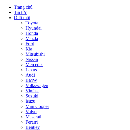
Trang chủ
Tin tức
Ô tô mới
Toyota
Hyundai
Honda
Mazda
Ford
Kia
Mitsubishi
Nissan
Mercedes
Lexus
Audi
BMW
Volkswagen
Vinfast
Suzuki
Isuzu
Mini Cooper
Volvo
Maserati
Ferarri
Bentley