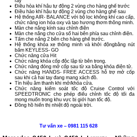
ray
Điều hòa khí hậu tự động 2 vùng cho hàng ghế trước
Điều hào khí hậu tự động 2 vùng cho hàng ghế sau
Hệ thống AIR- BALANCE với bộ lọc không khí cao cấp,
chức năng ion hóa oxy và tạo hương thơm thông minh.
Màn che nắng kính sau chỉnh điện
Màn che nắng cho cửa sổ hai bên phía sau chỉnh điện.
Tấm che nắng 2 bên cho hàng ghế trước.
Hệ thống khóa xe thông minh và khởi độngbằng nút
bấm KEYLESS- GO
Chức năng cửa Hit
Chức năng khóa cốp độc lập từ bên trong.
Chức năng đóng mở cốp sau từ xa bằng khóa điện tử.
Chức năng HANDS- FREE ACCESS hỗ trợ mở cốp
sau khi cả hai tay đang mang xách đồ.
Tín hiệu âm thanh khi mở/khóa cửa.
Chức năng kiểm soát tốc độ Cruise Control với
SPEEDTRONIC cho phép điểu chỉnh tốc độ tối đa
mong muốn trong khu vực bị giới hạn tốc độ.
Đồng hồ hiển thị nhiệt độ ngoài trời.
Tư vấn xe – 0981 115 628