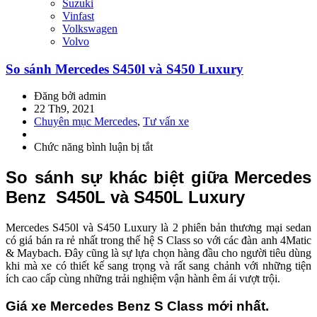
Suzuki
Vinfast
Volkswagen
Volvo
So sánh Mercedes S450l và S450 Luxury
Đăng bởi admin
22 Th9, 2021
Chuyên mục Mercedes
,
Tư vấn xe
Chức năng bình luận bị tắt
ở
So
sánh
So sánh sự khác biệt giữa Mercedes
Mercedes
Benz S450L và S450L Luxury
S450l
và
S450
Mercedes S450l và S450 Luxury là 2 phiên bản thương mại sedan
Luxury
có giá bán ra rẻ nhất trong thế hệ S Class so với các đàn anh 4Matic
& Maybach. Đây cũng là sự lựa chọn hàng đầu cho người tiêu dùng
khi mà xe có thiết kế sang trọng và rất sang chảnh với những tiện
ích cao cấp cùng những trải nghiệm vận hành êm ái vượt trội.
Giá xe Mercedes Benz S Class mới nhất.