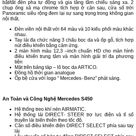
bật/tắt đèn pha tự động và gia tăng tầm chiếu sáng xa. 2
chụp ống xả mạ chrome tích hợp ở cản sau, cửa sổ trời
Panoramic siêu rộng đem lại sự sang trọng trong không gian
nội thất.
Đèn viền nội thất với 64 màu và 10 kiểu phối màu khác
nhau.
Tay lái đa chức năng 3 chấu bọc da và ốp gỗ, tích hợp
nút điều khiển bằng cảm ứng.
2 màn hình màu 12,3 –inch chuẩn HD cho màn hình
điều khiển trung tâm và màn hình giải trí đa phương
tiện
Mặt trên bảng táp – lô bọc da ARTICO.
Đồng hồ thời gian analogue
Ốp bệ cửa với logo “ Mercedes- Benz” phát sáng.
An Toàn và Công Nghệ Mercedes S450
Hệ thống treo khí nén AIRMATIC.
Hệ thống lái DIRECT- STEER trợ lực điện và tỉ số
truyền lái biến thiên theo tốc độ.
Cần số điều khiển điện DIRECT SELECT phía sau tay
lái