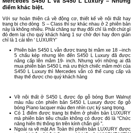
Mercedes S450 L và S450 L Luxury – Những
điểm khác biệt.
Với sự hoàn thiện cả về động cơ, thiết kế về nội thất hay
trang bị cho dòng S – Class thì sự khác nhau ở 2 phiên bản
này là không nhiều. Phải chăng sự thay đổi chỉ là một chút gì
đó đem lại cho quý khách hàng 1 sự chờ đợi hay đơn giản
chỉ là 1 cái tên ‘ LUXURY’
Phiên bản S450 L vẫn được trang bị mâm xe 18 –inch
5 chấu kép nhưng lên đến S450 L Luxury đã được
nâng cấp lên mâm 19- inch. Nhưng với những ai đã
mua phiên bản S450 L mà ưu thích chiếc mâm mới của
S450 L Luxury thì Mercedes vẫn có thể cung cấp và
thay thế được cho quý khách hàng
Về nội thất ở S450 L được ốp gỗ bóng Burr Walnut
màu nâu còn phiên bản S450 L Luxury được ốp gỗ
bóng Piano lacquer màu đen nhìn cực kỳ sang trọng.
Có 1 điểm được trang bị thêm ở phiên bản LUXURY
mà phiên bản tiêu chuẩn không có được đó là “Chức
năng hiển thị thông tin trên kính chắn gió ”.
Ngoài ra về mặt An Toàn thì phiên bản LUXURY được