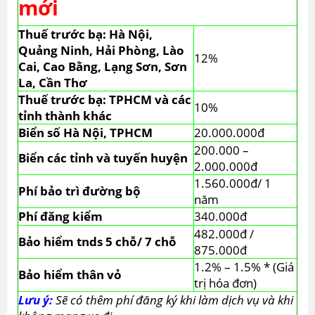
mới
Thuế trước bạ: Hà Nội,
Quảng Ninh, Hải Phòng, Lào
12%
Cai, Cao Bằng, Lạng Sơn, Sơn
La, Cần Thơ
Thuế trước bạ: TPHCM và các
10%
tỉnh thành khác
Biển số Hà Nội, TPHCM
20.000.000đ
200.000 –
Biển các tỉnh và tuyến huyện
2.000.000đ
1.560.000đ/ 1
Phí bảo trì đường bộ
năm
Phí đăng kiểm
340.000đ
482.000đ /
Bảo hiểm tnds 5 chỗ/ 7 chỗ
875.000đ
1.2% – 1.5% * (Giá
Bảo hiểm thân vỏ
trị hóa đơn)
Lưu ý:
Sẽ có thêm phí đăng ký khi làm dịch vụ và khi