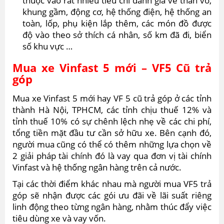
thuộc vào rất nhiều tiêu chí đánh giá về thân vỏ,
khung gầm, động cơ, hệ thống điện, hệ thống an
toàn, lốp, phụ kiện lắp thêm, các món đồ được
độ vào theo sở thích cá nhân, số km đã đi, biển
số khu vực …
Mua xe Vinfast 5 mới – VF5 Cũ trả
góp
Mua xe Vinfast 5 mới hay VF 5 cũ trả góp ở các tỉnh
thành Hà Nội, TPHCM, các tỉnh chịu thuế 12% và
tỉnh thuế 10% có sự chênh lệch nhẹ về các chi phí,
tổng tiền mặt đầu tư cần sở hữu xe. Bên cạnh đó,
người mua cũng có thể có thêm những lựa chọn về
2 giải pháp tài chính đó là vay qua đơn vị tài chính
Vinfast và hệ thống ngân hàng trên cả nước.
Tại các thời điểm khác nhau mà người mua VF5 trả
góp sẽ nhận được các gói ưu đãi về lãi suất riêng
linh động theo từng ngân hàng, nhằm thúc đẩy việc
tiêu dùng xe và vay vốn.