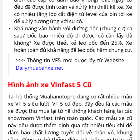
đều đã được tính toán và xử lý khi thiết kế xe. Xe
có nhiều tầng lớp cắt điện từ level của pin tới xe
để xử lý tương ứng với sự cố.
Khả năng vận hành với đường dốc (chung cư) ra
sao? Dốc bao nhiêu độ đi được, có cần lấy đà
không? Xe được thiết kế leo dốc đến 25%. Xe
hoàn toàn đủ khả năng để leo dốc hầm chung cư.
>>> Thông tin VF5 mới được lấy từ Website:
Dailymuabanxe.net
Hình ảnh xe Vinfast 5 Cũ
Tại hệ thống Muabanotopro đang có rất nhiều mẫu
xe VF 5 siêu lướt, VF 5 cũ đẹp, đây đều là các mẫu
xe được thu mua lại từ hệ thống khách hàng tại các
showroom Vinfast trên toàn quốc. Các mẫu xe cũ
này đều được thẩm định qua rất nhiều tiêu chí để
đảm bảo chất lượng tuyệt đối về thân vỏ, khung
gầm, động cơ, hệ thống điện, hệ thống an toàn, số