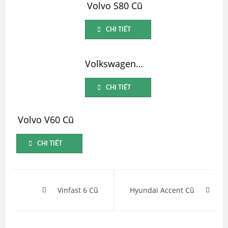
Volvo S80 Cũ
CHI TIẾT
Volkswagen Tiguan Cũ
CHI TIẾT
Volvo V60 Cũ
CHI TIẾT
Điều
hướng
Vinfast 6 Cũ
Hyundai Accent Cũ
bài
viết