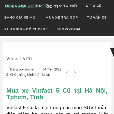
xeotogiadinh
.com
TRANG CHỦ
TIN TỨC
Ô TÔ MỚI
Ô TÔ CŨ
BẢNG GIÁ XE MỚI
MUA XE TRẢ GÓP
TƯ VẤN XE
PHỤ KIỆN – ĐỒ CHƠI XE
SHOWROOM
Skip
Skip
to
to
navigation
content
Vinfast 5 Cũ
Đăng bởi admin
01 Th4, 2022
ở
Chức năng bình luận bị tắt
Vinfast
5
Cũ
Mua xe Vinfast 5 Cũ tại Hà Nội,
Tphcm, Tỉnh
Vinfast
5
Cũ là một trong các mẫu SUV thuần