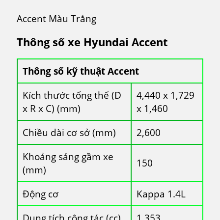
Accent Màu Trắng
Thông số xe Hyundai Accent
Thông số kỹ thuật Accent
Kích thước tổng thể (D
4,440 x 1,729
x R x C) (mm)
x 1,460
Chiều dài cơ sở (mm)
2,600
Khoảng sáng gầm xe
150
(mm)
Động cơ
Kappa 1.4L
Dung tích công tác (cc)
1,353