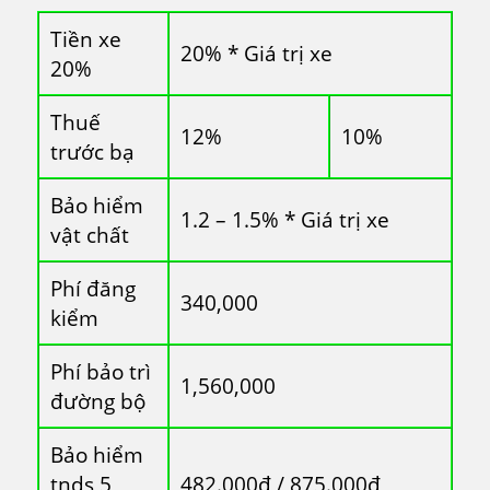
Tiền xe
20% * Giá trị xe
20%
Thuế
12%
10%
trước bạ
Bảo hiểm
1.2 – 1.5% * Giá trị xe
vật chất
Phí đăng
340,000
kiểm
Phí bảo trì
1,560,000
đường bộ
Bảo hiểm
tnds 5
482.000đ / 875.000đ