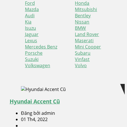
Ford
Honda
Mazda
Mitsubishi
Audi
Bentley
Kia
Nissan
Isuzu
BMW
Jaguar
Land Rover
Lexus
Maserati
Mercedes Benz
Mini Cooper
Porsche
Subaru
Suzuki
Vinfast
Volkswagen
Volvo
Skip
Skip
to
to
navigation
content
Hyundai Accent Cũ
Đăng bởi admin
01 Th4, 2022