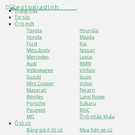
xeotogiadinh
.com
Trang chủ
Tin tức
Ô tô mới
Toyota
Hyundai
Honda
Mazda
Ford
Kia
Mitsubishi
Nissan
Mercedes
Lexus
Audi
BMW
Volkswagen
Vinfast
Suzuki
Isuzu
Mini Cooper
Volvo
Maserati
Ferarri
Bentley
Land Rover
Porsche
Subaru
Peugeot
BAIC
MG
Ô tô nhập khẩu
Ô tô cũ
Bảng giá ô tô cũ
Mua bán xe cũ