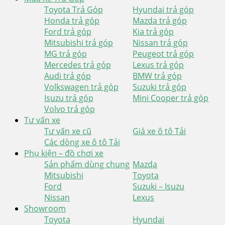
Toyota Trả Góp
Hyundai trả góp
Honda trả góp
Mazda trả góp
Ford trả góp
Kia trả góp
Mitsubishi trả góp
Nissan trả góp
MG trả góp
Peugeot trả góp
Mercedes trả góp
Lexus trả góp
Audi trả góp
BMW trả góp
Volkswagen trả góp
Suzuki trả góp
Isuzu trả góp
Mini Cooper trả góp
Volvo trả góp
Tư vấn xe
Tư vấn xe cũ
Giá xe ô tô Tải
Các dòng xe ô tô Tải
Phụ kiện – đồ chơi xe
Sản phẩm dùng chung
Mazda
Mitsubishi
Toyota
Ford
Suzuki – Isuzu
Nissan
Lexus
Showroom
Toyota
Hyundai