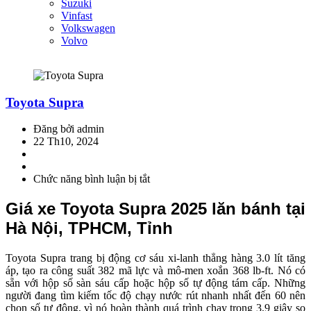
Suzuki
Vinfast
Volkswagen
Volvo
Toyota Supra
Đăng bởi admin
22 Th10, 2024
Chức năng bình luận bị tắt
ở
Toyota
Supra
Giá xe Toyota Supra 2025 lăn bánh tại
Hà Nội, TPHCM, Tỉnh
Toyota Supra trang bị động cơ sáu xi-lanh thẳng hàng 3.0 lít tăng
áp, tạo ra công suất 382 mã lực và mô-men xoắn 368 lb-ft. Nó có
sẵn với hộp số sàn sáu cấp hoặc hộp số tự động tám cấp. Những
người đang tìm kiếm tốc độ chạy nước rút nhanh nhất đến 60 nên
chọn số tự động, vì nó hoàn thành quá trình chạy trong 3,9 giây so