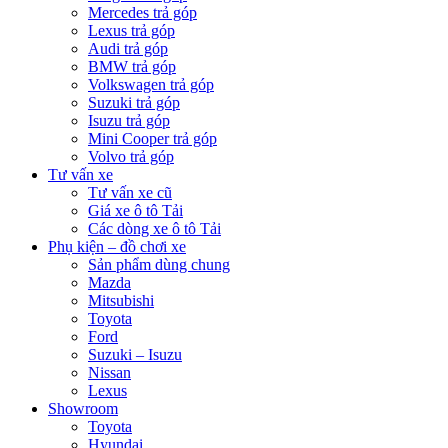
Mercedes trả góp
Lexus trả góp
Audi trả góp
BMW trả góp
Volkswagen trả góp
Suzuki trả góp
Isuzu trả góp
Mini Cooper trả góp
Volvo trả góp
Tư vấn xe
Tư vấn xe cũ
Giá xe ô tô Tải
Các dòng xe ô tô Tải
Phụ kiện – đồ chơi xe
Sản phẩm dùng chung
Mazda
Mitsubishi
Toyota
Ford
Suzuki – Isuzu
Nissan
Lexus
Showroom
Toyota
Hyundai