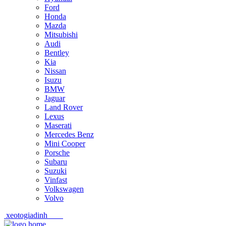
Ford
Honda
Mazda
Mitsubishi
Audi
Bentley
Kia
Nissan
Isuzu
BMW
Jaguar
Land Rover
Lexus
Maserati
Mercedes Benz
Mini Cooper
Porsche
Subaru
Suzuki
Vinfast
Volkswagen
Volvo
xeotogiadinh
.com
Skip
Skip