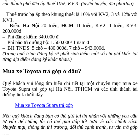
các thành phố đều áp thuế 10%, KV 3: (tuyến huyện, địa phương).
– Thuế trước bạ áp theo khung thuế: là 10% với KV2, 3 và 12% với
KV1.
– Biển:
Hà Nội
20 triệu,
HCM
11 triệu, KV2: 1 triệu, KV3:
200.000đ
– Phí đăng kiểm: 340.000 đ
– Phí bảo trì đường bộ: 1.560.000/ 1 năm đ
– BH TNDS: 5 chỗ – 480.000đ, 7 chỗ – 943.000đ.
(Trong quá trình đăng ký sẽ phát sinh thêm một số chi phí khác tại
từng địa điểm đăng ký khác nhau.)
Mua xe Toyota trả góp ở đâu?
Quý khách vui lòng tìm hiểu chi tiết tại một chuyên mục mua xe
Toyota Supra trả góp tại Hà Nội, TPHCM và các tỉnh thành tại
đường link dưới đây.
Mua xe Toyota Supra trả góp
Nếu quý khách đang bận có thể gửi lại tin nhắn với những yêu cầu
tư vấn để chúng tôi có thể giải đáp tốt hơn về các chính sách
khuyến mại, thông tin thị trường, đối thủ cạnh tranh, tư vấn trả góp
…..