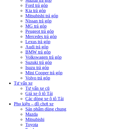
Mazda trả góp
Ford trả góp
Kia trả góp
Mitsubishi trả góp
Nissan trả góp
MG trả góp
Peugeot trả góp
Mercedes trả góp
Lexus trả góp
Audi trả góp
BMW trả góp
Volkswagen trả góp
Suzuki trả góp
Isuzu trả góp
Mini Cooper trả góp
Volvo trả góp
Tư vấn xe
Tư vấn xe cũ
Giá xe ô tô Tải
Các dòng xe ô tô Tải
Phụ kiện – đồ chơi xe
Sản phẩm dùng chung
Mazda
Mitsubishi
Toyota