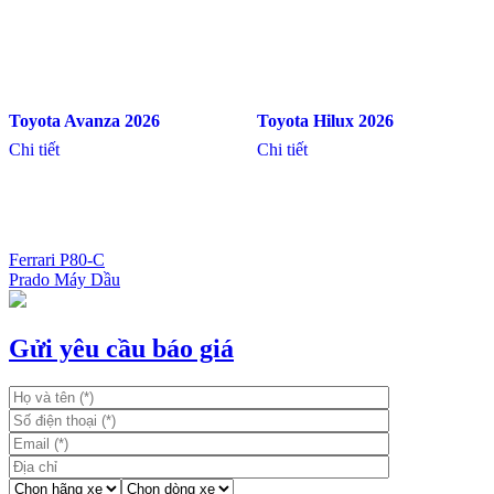
Toyota Avanza 2026
Toyota Hilux 2026
Chi tiết
Chi tiết
Ferrari P80-C
Prado Máy Dầu
Điều
hướng
bài
Gửi yêu cầu báo giá
viết