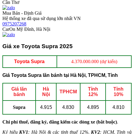
Cần Thơ
Mua Bán - Định Giá
Hệ thống xe đã qua sử dụng lớn nhất VN
0975207268
CarOn Mỹ Đình, Hà Nội
Giá xe Toyota Supra 2025
Toyota Supra
4.370.000.000 (dự kiến)
Giá Toyota Supra lăn bánh tại Hà Nội, TPHCM, Tỉnh
Giá lăn
Hà
Tỉnh
Tỉnh
TPHCM
bánh
Nội
12%
10%
Supra
4.915
4.830
4.895
4.810
Chi phí thuế, đăng ký, đăng kiểm các dòng xe (bắt buộc)
.
Ký hiệu
KV1
: Hà Nội & các tỉnh thuế 12%,
KV2
: HCM, Tỉnh và