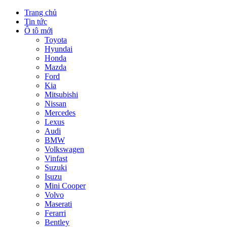
Trang chủ
Tin tức
Ô tô mới
Toyota
Hyundai
Honda
Mazda
Ford
Kia
Mitsubishi
Nissan
Mercedes
Lexus
Audi
BMW
Volkswagen
Vinfast
Suzuki
Isuzu
Mini Cooper
Volvo
Maserati
Ferarri
Bentley