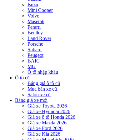
Isuzu
Mini Cooper
Volvo
Maserati
Ferarri
Bentley
Land Rover
Porsche
Subaru
Peugeot
BAIC
MG
Ô tô nhập khẩu
Ô tô cũ
Bảng giá ô tô cũ
Mua bán xe cũ
Salon xe cũ
Bảng giá xe mới
Giá xe Toyota 2026
Giá xe Hyundai 2026
Giá xe ô tô Honda 2026
Giá xe Mazda 2026
Giá xe Ford 2026
Giá xe Kia 2026
Giá xe Mitsubishi 2026