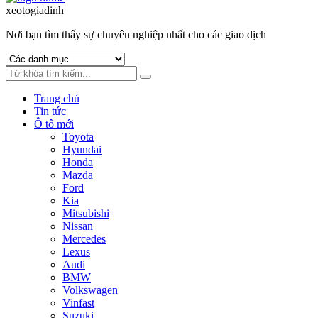
to
to
xeotogiadinh
.com
navigation
content
Nơi bạn tìm thấy sự chuyên nghiệp nhất cho các giao dịch
Trang chủ
Tin tức
Ô tô mới
Toyota
Hyundai
Honda
Mazda
Ford
Kia
Mitsubishi
Nissan
Mercedes
Lexus
Audi
BMW
Volkswagen
Vinfast
Suzuki