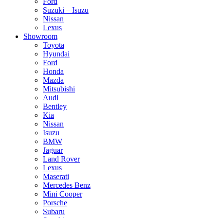
Ford
Suzuki – Isuzu
Nissan
Lexus
Showroom
Toyota
Hyundai
Ford
Honda
Mazda
Mitsubishi
Audi
Bentley
Kia
Nissan
Isuzu
BMW
Jaguar
Land Rover
Lexus
Maserati
Mercedes Benz
Mini Cooper
Porsche
Subaru