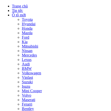
Trang chủ
Tin tức
Ô tô mới
Toyota
Hyundai
Honda
Mazda
Ford
Kia
Mitsubishi
Nissan
Mercedes
Lexus
Audi
BMW
Volkswagen
Vinfast
Suzuki
Isuzu
Mini Cooper
Volvo
Maserati
Ferarri
Bentley