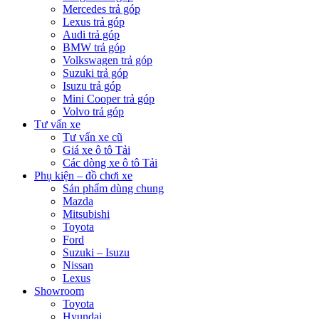
Mercedes trả góp
Lexus trả góp
Audi trả góp
BMW trả góp
Volkswagen trả góp
Suzuki trả góp
Isuzu trả góp
Mini Cooper trả góp
Volvo trả góp
Tư vấn xe
Tư vấn xe cũ
Giá xe ô tô Tải
Các dòng xe ô tô Tải
Phụ kiện – đồ chơi xe
Sản phẩm dùng chung
Mazda
Mitsubishi
Toyota
Ford
Suzuki – Isuzu
Nissan
Lexus
Showroom
Toyota
Hyundai