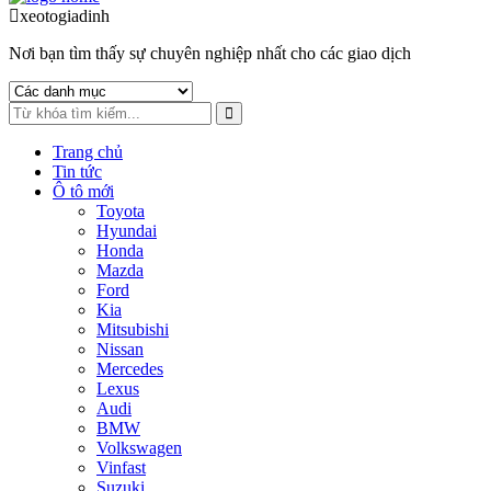
to
to
xeotogiadinh
.com
navigation
content
Nơi bạn tìm thấy sự chuyên nghiệp nhất cho các giao dịch
Trang chủ
Tin tức
Ô tô mới
Toyota
Hyundai
Honda
Mazda
Ford
Kia
Mitsubishi
Nissan
Mercedes
Lexus
Audi
BMW
Volkswagen
Vinfast
Suzuki