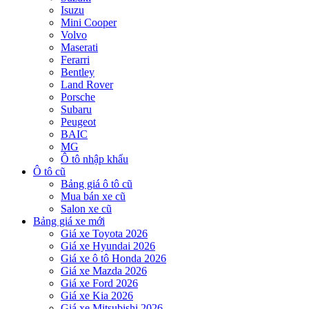
Isuzu
Mini Cooper
Volvo
Maserati
Ferarri
Bentley
Land Rover
Porsche
Subaru
Peugeot
BAIC
MG
Ô tô nhập khẩu
Ô tô cũ
Bảng giá ô tô cũ
Mua bán xe cũ
Salon xe cũ
Bảng giá xe mới
Giá xe Toyota 2026
Giá xe Hyundai 2026
Giá xe ô tô Honda 2026
Giá xe Mazda 2026
Giá xe Ford 2026
Giá xe Kia 2026
Giá xe Mitsubishi 2026