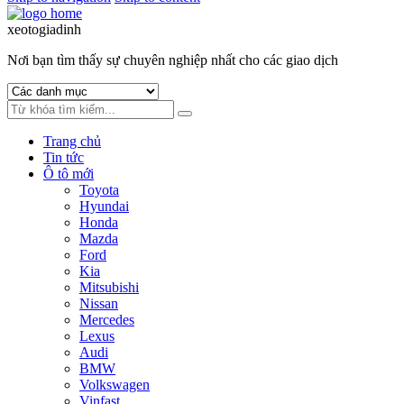
xeotogiadinh
.com
Nơi bạn tìm thấy sự chuyên nghiệp nhất cho các giao dịch
Trang chủ
Tin tức
Ô tô mới
Toyota
Hyundai
Honda
Mazda
Ford
Kia
Mitsubishi
Nissan
Mercedes
Lexus
Audi
BMW
Volkswagen
Vinfast