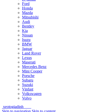
Ford
Honda
Mazda
Mitsubishi
Audi
Bentley
Kia
Nissan
Isuzu
BMW
Jaguar
Land Rover
Lexus
Maserati
Mercedes Benz
Mini Cooper
Porsche
Subaru
Suzuki
Vinfast
Volkswagen
Volvo
xeotogiadinh
.com
Skip to navigation
Skip to content