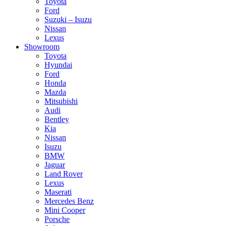
Toyota
Ford
Suzuki – Isuzu
Nissan
Lexus
Showroom
Toyota
Hyundai
Ford
Honda
Mazda
Mitsubishi
Audi
Bentley
Kia
Nissan
Isuzu
BMW
Jaguar
Land Rover
Lexus
Maserati
Mercedes Benz
Mini Cooper
Porsche