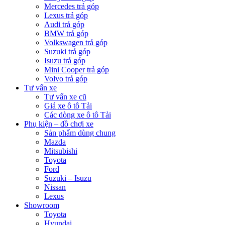
Mercedes trả góp
Lexus trả góp
Audi trả góp
BMW trả góp
Volkswagen trả góp
Suzuki trả góp
Isuzu trả góp
Mini Cooper trả góp
Volvo trả góp
Tư vấn xe
Tư vấn xe cũ
Giá xe ô tô Tải
Các dòng xe ô tô Tải
Phụ kiện – đồ chơi xe
Sản phẩm dùng chung
Mazda
Mitsubishi
Toyota
Ford
Suzuki – Isuzu
Nissan
Lexus
Showroom
Toyota
Hyundai