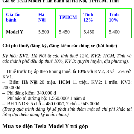
Giá xe Tesla Model Y lăn bánh tại Hà Nội, TPHCM, Tỉnh
Giá lăn
Hà
Tỉnh
Tỉnh
TPHCM
bánh
Nội
12%
10%
Model Y
5.500
5.450
5.450
5.400
Chi phí thuế, đăng ký, đăng kiểm các dòng xe (bắt buộc)
.
Ký hiệu
KV1
: Hà Nội & các tỉnh thuế 12%,
KV2
: HCM, Tỉnh và
các thành phố đều áp thuế 10%, KV 3: (tuyến huyện, địa phương).
– Thuế trước bạ áp theo khung thuế: là 10% với KV2, 3 và 12% với
KV1.
– Biển:
Hà Nội
20 triệu,
HCM
11 triệu, KV2: 1 triệu, KV3:
200.000đ
– Phí đăng kiểm: 340.000 đ
– Phí bảo trì đường bộ: 1.560.000/ 1 năm đ
– BH TNDS: 5 chỗ – 480.000đ, 7 chỗ – 943.000đ.
(Trong quá trình đăng ký sẽ phát sinh thêm một số chi phí khác tại
từng địa điểm đăng ký khác nhau.)
Mua xe điện Tesla Model Y trả góp