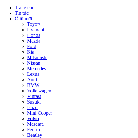
Trang chủ
Tin tức
Ô tô mới
Toyota
Hyundai
Honda
Mazda
Ford
Kia
Mitsubishi
Nissan
Mercedes
Lexus
Audi
BMW
Volkswagen
Vinfast
Suzuki
Isuzu
Mini Cooper
Volvo
Maserati
Ferarri
Bentley