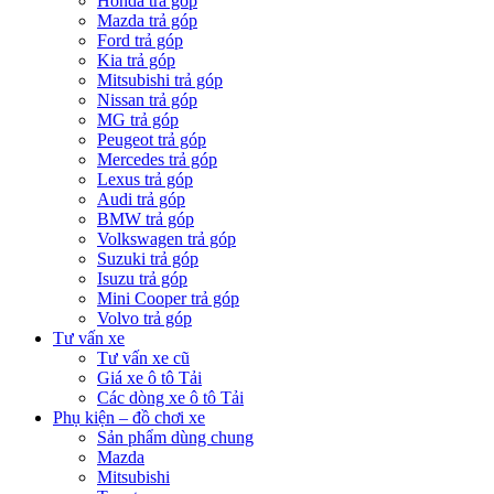
Honda trả góp
Mazda trả góp
Ford trả góp
Kia trả góp
Mitsubishi trả góp
Nissan trả góp
MG trả góp
Peugeot trả góp
Mercedes trả góp
Lexus trả góp
Audi trả góp
BMW trả góp
Volkswagen trả góp
Suzuki trả góp
Isuzu trả góp
Mini Cooper trả góp
Volvo trả góp
Tư vấn xe
Tư vấn xe cũ
Giá xe ô tô Tải
Các dòng xe ô tô Tải
Phụ kiện – đồ chơi xe
Sản phẩm dùng chung
Mazda
Mitsubishi