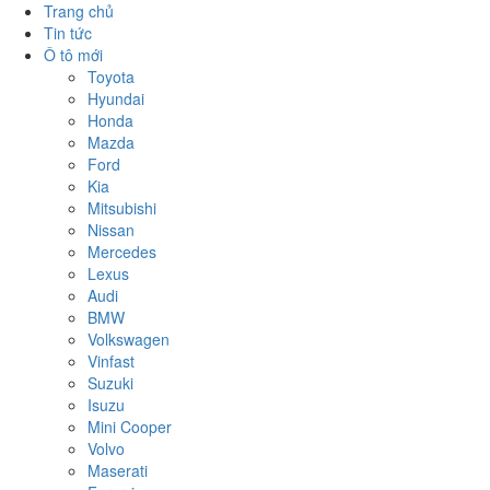
Trang chủ
Tin tức
Ô tô mới
Toyota
Hyundai
Honda
Mazda
Ford
Kia
Mitsubishi
Nissan
Mercedes
Lexus
Audi
BMW
Volkswagen
Vinfast
Suzuki
Isuzu
Mini Cooper
Volvo
Maserati