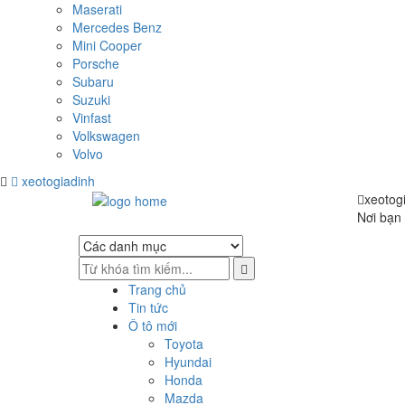
Maserati
Mercedes Benz
Mini Cooper
Porsche
Subaru
Suzuki
Vinfast
Volkswagen
Volvo
xeotogiadinh
.com
Skip
Skip
xeotog
to
to
Nơi bạn 
navigation
content
Trang chủ
Tin tức
Ô tô mới
Toyota
Hyundai
Honda
Mazda