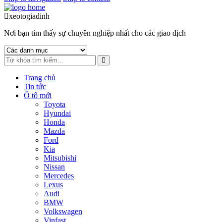
xeotogiadinh
.com
Nơi bạn tìm thấy sự chuyên nghiệp nhất cho các giao dịch
Trang chủ
Tin tức
Ô tô mới
Toyota
Hyundai
Honda
Mazda
Ford
Kia
Mitsubishi
Nissan
Mercedes
Lexus
Audi
BMW
Volkswagen
Vinfast