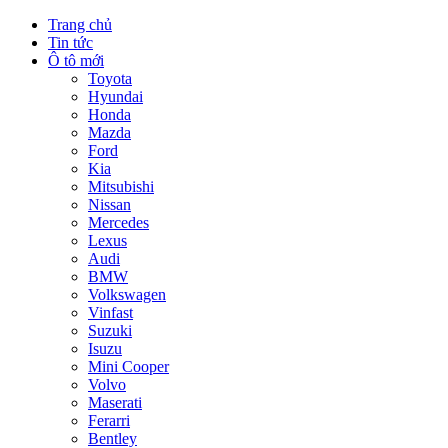
Trang chủ
Tin tức
Ô tô mới
Toyota
Hyundai
Honda
Mazda
Ford
Kia
Mitsubishi
Nissan
Mercedes
Lexus
Audi
BMW
Volkswagen
Vinfast
Suzuki
Isuzu
Mini Cooper
Volvo
Maserati
Ferarri
Bentley