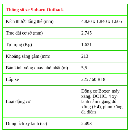
Thông số xe Subaru Outback
Kích thước tổng thể (mm)
4.820 x 1.840 x 1.605
Trục dài cơ sở (mm)
2.745
Tự trọng (Kg)
1.621
Khoảng sáng gầm (mm)
213
Bán kính vòng quay nhỏ nhất (m)
5,5
Lốp xe
225 / 60 R18
Động cơ Boxer, máy
xăng, DOHC, 4 xy-
Loại động cơ
lanh nằm ngang đối
xứng (H4), phun xăng
đa điểm
Dung tích xy lanh (cc)
2.498