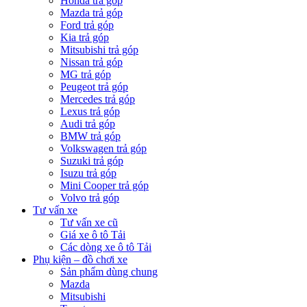
Honda trả góp
Mazda trả góp
Ford trả góp
Kia trả góp
Mitsubishi trả góp
Nissan trả góp
MG trả góp
Peugeot trả góp
Mercedes trả góp
Lexus trả góp
Audi trả góp
BMW trả góp
Volkswagen trả góp
Suzuki trả góp
Isuzu trả góp
Mini Cooper trả góp
Volvo trả góp
Tư vấn xe
Tư vấn xe cũ
Giá xe ô tô Tải
Các dòng xe ô tô Tải
Phụ kiện – đồ chơi xe
Sản phẩm dùng chung
Mazda
Mitsubishi