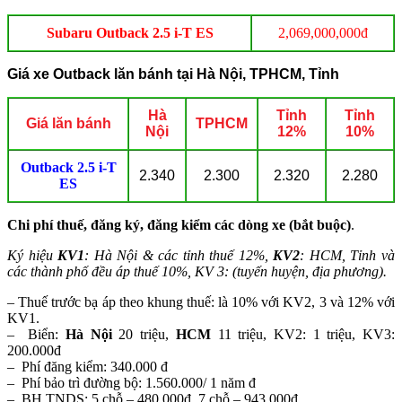
Subaru Outback 2.5 i-T ES
2,069,000,000đ
Giá xe Outback lăn bánh tại Hà Nội, TPHCM, Tỉnh
Hà
Tỉnh
Tỉnh
Giá lăn bánh
TPHCM
Nội
12%
10%
Outback 2.5 i-T
2.340
2.300
2.320
2.280
ES
Chi phí thuế, đăng ký, đăng kiểm các dòng xe (bắt buộc)
.
Ký hiệu
KV1
: Hà Nội & các tỉnh thuế 12%,
KV2
: HCM, Tỉnh và
các thành phố đều áp thuế 10%, KV 3: (tuyến huyện, địa phương).
– Thuế trước bạ áp theo khung thuế: là 10% với KV2, 3 và 12% với
KV1.
– Biển:
Hà Nội
20 triệu,
HCM
11 triệu, KV2: 1 triệu, KV3:
200.000đ
– Phí đăng kiểm: 340.000 đ
– Phí bảo trì đường bộ: 1.560.000/ 1 năm đ
– BH TNDS: 5 chỗ – 480.000đ, 7 chỗ – 943.000đ.