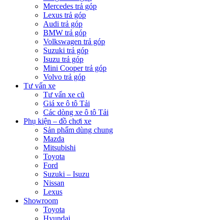
Mercedes trả góp
Lexus trả góp
Audi trả góp
BMW trả góp
Volkswagen trả góp
Suzuki trả góp
Isuzu trả góp
Mini Cooper trả góp
Volvo trả góp
Tư vấn xe
Tư vấn xe cũ
Giá xe ô tô Tải
Các dòng xe ô tô Tải
Phụ kiện – đồ chơi xe
Sản phẩm dùng chung
Mazda
Mitsubishi
Toyota
Ford
Suzuki – Isuzu
Nissan
Lexus
Showroom
Toyota
Hyundai