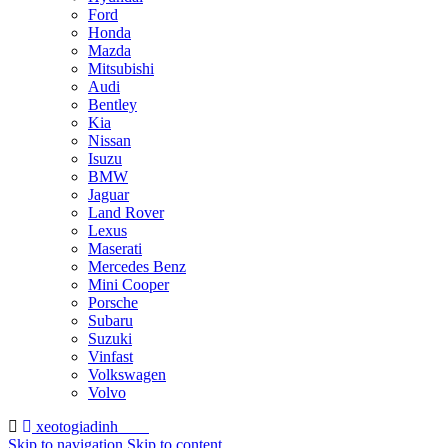
Ford
Honda
Mazda
Mitsubishi
Audi
Bentley
Kia
Nissan
Isuzu
BMW
Jaguar
Land Rover
Lexus
Maserati
Mercedes Benz
Mini Cooper
Porsche
Subaru
Suzuki
Vinfast
Volkswagen
Volvo
xeotogiadinh
.com
Skip to navigation
Skip to content