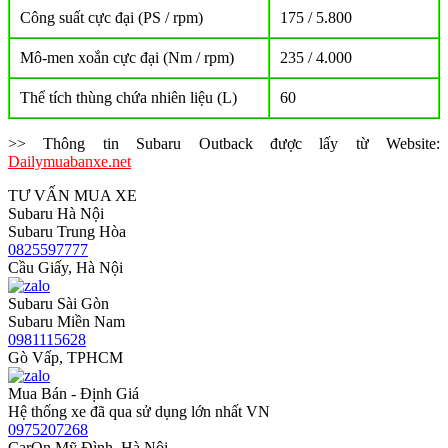
Công suất cực đại (PS / rpm)
175 / 5.800
Mô-men xoắn cực đại (Nm / rpm)
235 / 4.000
Thể tích thùng chứa nhiên liệu (L)
60
>> Thông tin Subaru Outback được lấy từ Website:
Dailymuabanxe.net
TƯ VẤN MUA XE
Subaru Hà Nội
Subaru Trung Hòa
0825597777
Cầu Giấy, Hà Nội
Subaru Sài Gòn
Subaru Miền Nam
0981115628
Gò Vấp, TPHCM
Mua Bán - Định Giá
Hệ thống xe đã qua sử dụng lớn nhất VN
0975207268
CarOn Mỹ Đình, Hà Nội