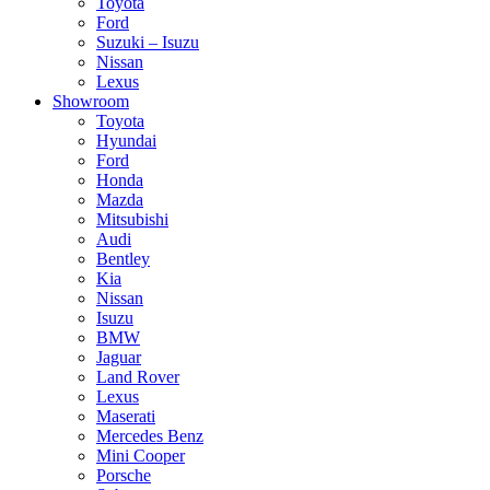
Toyota
Ford
Suzuki – Isuzu
Nissan
Lexus
Showroom
Toyota
Hyundai
Ford
Honda
Mazda
Mitsubishi
Audi
Bentley
Kia
Nissan
Isuzu
BMW
Jaguar
Land Rover
Lexus
Maserati
Mercedes Benz
Mini Cooper
Porsche