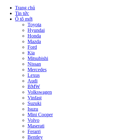
Trang chủ
Tin tức
Ô tô mới
Toyota
Hyundai
Honda
Mazda
Ford
Kia
Mitsubishi
Nissan
Mercedes
Lexus
Audi
BMW
Volkswagen
Vinfast
Suzuki
Isuzu
Mini Cooper
Volvo
Maserati
Ferarri
Bentley