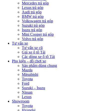
Mercedes trả góp
Lexus trả góp
Audi trả góp
BMW trả góp
Volkswagen trả góp
Suzuki trả góp
Isuzu trả góp
Mini Cooper trả góp
Volvo trả góp
Tư vấn xe
Tư vấn xe cũ
Giá xe ô tô Tải
Các dòng xe ô tô Tải
Phụ kiện – đồ chơi xe
Sản phẩm dùng chung
Mazda
Mitsubishi
Toyota
Ford
Suzuki – Isuzu
Nissan
Lexus
Showroom
Toyota
Hyundai