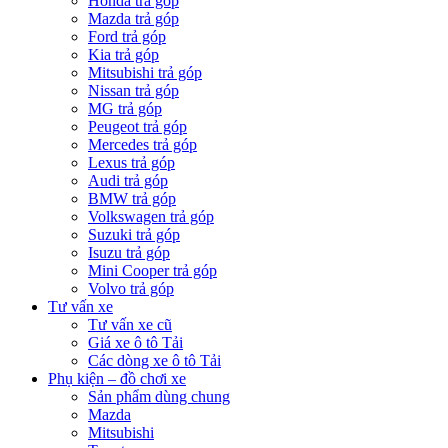
Honda trả góp
Mazda trả góp
Ford trả góp
Kia trả góp
Mitsubishi trả góp
Nissan trả góp
MG trả góp
Peugeot trả góp
Mercedes trả góp
Lexus trả góp
Audi trả góp
BMW trả góp
Volkswagen trả góp
Suzuki trả góp
Isuzu trả góp
Mini Cooper trả góp
Volvo trả góp
Tư vấn xe
Tư vấn xe cũ
Giá xe ô tô Tải
Các dòng xe ô tô Tải
Phụ kiện – đồ chơi xe
Sản phẩm dùng chung
Mazda
Mitsubishi