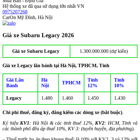
Mua Bán - Định Giá
Hệ thống xe đã qua sử dụng lớn nhất VN
0975207268
CarOn Mỹ Đình, Hà Nội
Giá xe Subaru Legacy 2026
Giá xe Subaru Legacy
1.300.000.000 (dự kiến)
Giá xe Legacy lăn bánh tại Hà Nội, TPHCM, Tỉnh
Giá Lăn
Hà
Tỉnh
Tỉnh
TPHCM
Bánh
Nội
12%
10%
Legacy
1.480
1.460
1.450
1.430
Chi phí thuế, đăng ký, đăng kiểm các dòng xe (bắt buộc)
.
Ký hiệu
KV1
: Hà Nội & các tỉnh thuế 12%,
KV2
: HCM, Tỉnh và
các thành phố đều áp thuế 10%, KV 3: (tuyến huyện, địa phương).
– Thuế trước bạ áp theo khung thuế: là 10% với KV2, 3 và 12% với