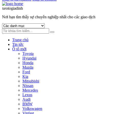
xeotogiadinh
.com
Nơi bạn tìm thấy sự chuyên nghiệp nhất cho các giao dịch
Trang chủ
Tin tức
Ô tô mới
Toyota
Hyundai
Honda
Mazda
Ford
Kia
Mitsubishi
Nissan
Mercedes
Lexus
Audi
BMW
Volkswagen
Vinfast