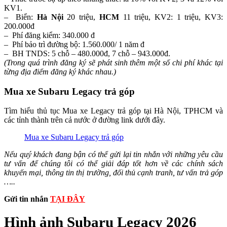
KV1.
– Biển:
Hà Nội
20 triệu,
HCM
11 triệu, KV2: 1 triệu, KV3:
200.000đ
– Phí đăng kiểm: 340.000 đ
– Phí bảo trì đường bộ: 1.560.000/ 1 năm đ
– BH TNDS: 5 chỗ – 480.000đ, 7 chỗ – 943.000đ.
(Trong quá trình đăng ký sẽ phát sinh thêm một số chi phí khác tại
từng địa điểm đăng ký khác nhau.)
Mua xe Subaru Legacy trả góp
Tìm hiểu thủ tục Mua xe Legacy trả góp tại Hà Nội, TPHCM và
các tỉnh thành trên cả nước ở đường link dưới đây.
Mua xe Subaru Legacy trả góp
Nếu quý khách đang bận có thể gửi lại tin nhắn với những yêu cầu
tư vấn để chúng tôi có thể giải đáp tốt hơn về các chính sách
khuyến mại, thông tin thị trường, đối thủ cạnh tranh, tư vấn trả góp
…..
Gửi tin nhắn
TẠI ĐÂY
Hình ảnh Subaru Legacy 2026