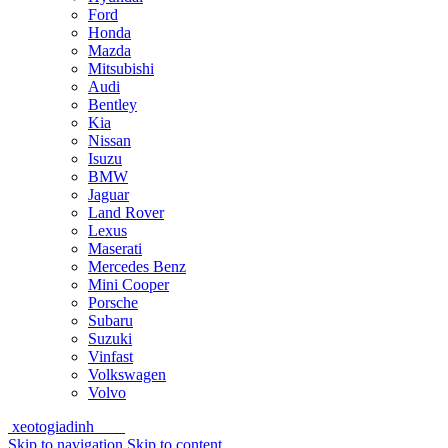
Ford
Honda
Mazda
Mitsubishi
Audi
Bentley
Kia
Nissan
Isuzu
BMW
Jaguar
Land Rover
Lexus
Maserati
Mercedes Benz
Mini Cooper
Porsche
Subaru
Suzuki
Vinfast
Volkswagen
Volvo
xeotogiadinh
.com
Skip to navigation
Skip to content