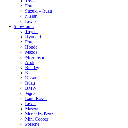
Toyota
Ford
Suzuki – Isuzu
Nissan
Lexus
Showroom
Toyota
Hyundai
Ford
Honda
Mazda
Mitsubishi
Audi
Bentley
Kia
Nissan
Isuzu
BMW
Jaguar
Land Rover
Lexus
Maserati
Mercedes Benz
Mini Cooper
Porsche