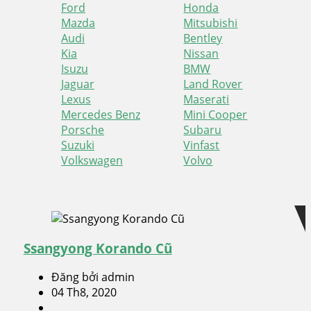
Ford
Honda
Mazda
Mitsubishi
Audi
Bentley
Kia
Nissan
Isuzu
BMW
Jaguar
Land Rover
Lexus
Maserati
Mercedes Benz
Mini Cooper
Porsche
Subaru
Suzuki
Vinfast
Volkswagen
Volvo
Skip
Skip
to
to
navigation
content
Ssangyong Korando Cũ
Đăng bởi admin
04 Th8, 2020