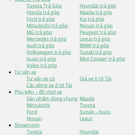
Toyota Trả Góp
Hyundai trả góp
Honda trả góp
Mazda trả góp
Ford trả góp
Kia trả góp
Mitsubishi trả góp
Nissan trả góp
MG trả góp
Peugeot trả góp
Mercedes trả góp
Lexus trả góp
Audi trả góp
BMW trả góp
Volkswagen trả góp
Suzuki trả góp
Isuzu trả góp
Mini Cooper trả góp
Volvo trả góp
Tư vấn xe
Tư vấn xe cũ
Giá xe ô tô Tải
Các dòng xe ô tô Tải
Phụ kiện – đồ chơi xe
Sản phẩm dùng chung
Mazda
Mitsubishi
Toyota
Ford
Suzuki – Isuzu
Nissan
Lexus
Showroom
Toyota
Hyundai