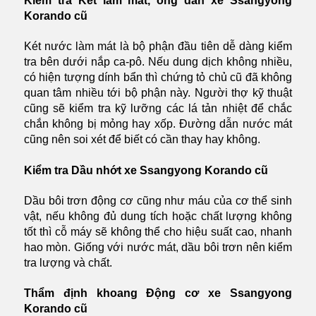
Kiểm tra Két làm mát, ống dẫn xe Ssangyong
Korando cũ
Két nước làm mát là bộ phận đầu tiên dễ dàng kiểm
tra bên dưới nắp ca-pô. Nếu dung dịch không nhiều,
có hiện tượng dính bẩn thì chứng tỏ chủ cũ đã không
quan tâm nhiều tới bộ phận này. Người thợ kỹ thuật
cũng sẽ kiểm tra kỹ lưỡng các lá tản nhiệt để chắc
chắn không bị mỏng hay xốp. Đường dẫn nước mát
cũng nên soi xét để biết có cần thay hay không.
Kiểm tra Dầu nhớt xe Ssangyong Korando cũ
Dầu bôi trơn động cơ cũng như máu của cơ thể sinh
vật, nếu không đủ dung tích hoặc chất lượng không
tốt thì cỗ máy sẽ không thể cho hiệu suất cao, nhanh
hao mòn. Giống với nước mát, dầu bôi trơn nên kiểm
tra lượng và chất.
Thẩm định khoang Động cơ xe Ssangyong
Korando cũ