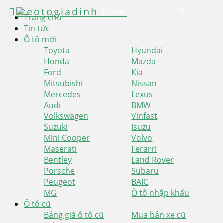
xeotogiadinh
.com
Trang chủ
Tin tức
Ô tô mới
Toyota
Hyundai
Honda
Mazda
Ford
Kia
Mitsubishi
Nissan
Mercedes
Lexus
Audi
BMW
Volkswagen
Vinfast
Suzuki
Isuzu
Mini Cooper
Volvo
Maserati
Ferarri
Bentley
Land Rover
Porsche
Subaru
Peugeot
BAIC
MG
Ô tô nhập khẩu
Ô tô cũ
Bảng giá ô tô cũ
Mua bán xe cũ