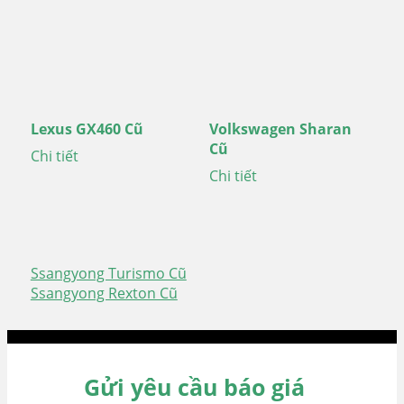
Lexus GX460 Cũ
Volkswagen Sharan
Cũ
Chi tiết
Chi tiết
Ssangyong Turismo Cũ
Điều
Ssangyong Rexton Cũ
hướng
bài
viết
Gửi yêu cầu báo giá