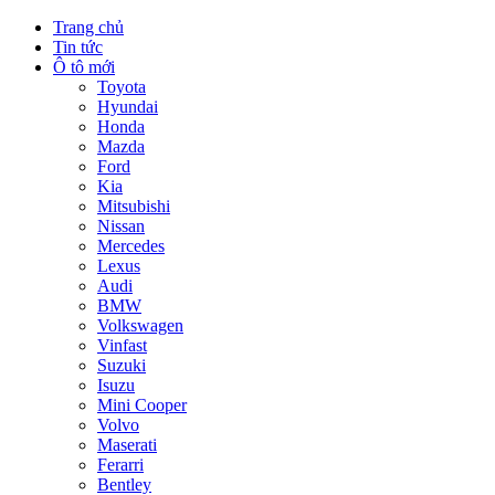
Trang chủ
Tin tức
Ô tô mới
Toyota
Hyundai
Honda
Mazda
Ford
Kia
Mitsubishi
Nissan
Mercedes
Lexus
Audi
BMW
Volkswagen
Vinfast
Suzuki
Isuzu
Mini Cooper
Volvo
Maserati
Ferarri
Bentley