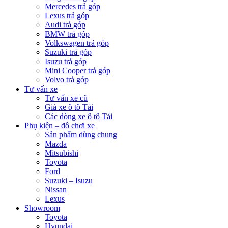
Mercedes trả góp
Lexus trả góp
Audi trả góp
BMW trả góp
Volkswagen trả góp
Suzuki trả góp
Isuzu trả góp
Mini Cooper trả góp
Volvo trả góp
Tư vấn xe
Tư vấn xe cũ
Giá xe ô tô Tải
Các dòng xe ô tô Tải
Phụ kiện – đồ chơi xe
Sản phẩm dùng chung
Mazda
Mitsubishi
Toyota
Ford
Suzuki – Isuzu
Nissan
Lexus
Showroom
Toyota
Hyundai