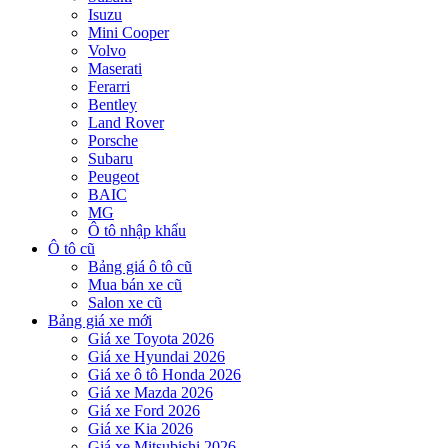
Isuzu
Mini Cooper
Volvo
Maserati
Ferarri
Bentley
Land Rover
Porsche
Subaru
Peugeot
BAIC
MG
Ô tô nhập khẩu
Ô tô cũ
Bảng giá ô tô cũ
Mua bán xe cũ
Salon xe cũ
Bảng giá xe mới
Giá xe Toyota 2026
Giá xe Hyundai 2026
Giá xe ô tô Honda 2026
Giá xe Mazda 2026
Giá xe Ford 2026
Giá xe Kia 2026
Giá xe Mitsubishi 2026