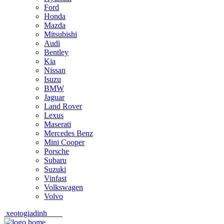
Ford
Honda
Mazda
Mitsubishi
Audi
Bentley
Kia
Nissan
Isuzu
BMW
Jaguar
Land Rover
Lexus
Maserati
Mercedes Benz
Mini Cooper
Porsche
Subaru
Suzuki
Vinfast
Volkswagen
Volvo
xeotogiadinh
.com
Skip
Skip