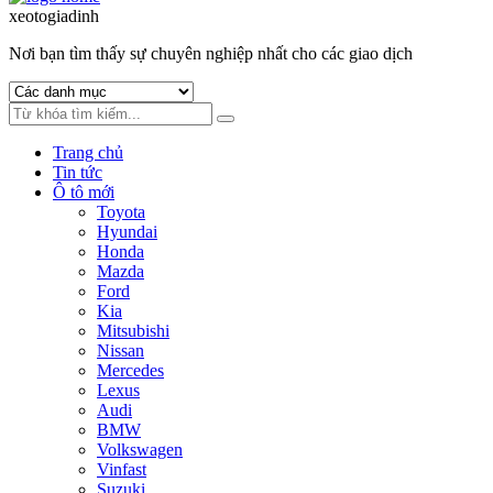
to
to
xeotogiadinh
.com
navigation
content
Nơi bạn tìm thấy sự chuyên nghiệp nhất cho các giao dịch
Trang chủ
Tin tức
Ô tô mới
Toyota
Hyundai
Honda
Mazda
Ford
Kia
Mitsubishi
Nissan
Mercedes
Lexus
Audi
BMW
Volkswagen
Vinfast
Suzuki