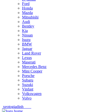
Ford
Honda
Mazda
Mitsubishi
Audi
Bentley
Kia
Nissan
Isuzu
BMW
Jaguar
Land Rover
Lexus
Maserati
Mercedes Benz
Mini Cooper
Porsche
Subaru
Suzuki
Vinfast
Volkswagen
Volvo
xeotogiadinh
.com
Skip
Skip