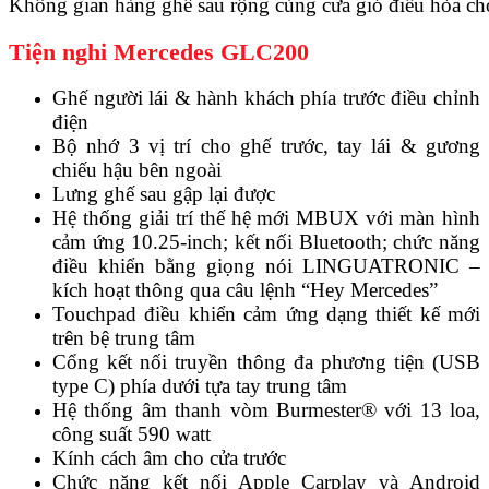
Không gian hàng ghế sau rộng cùng cưa gió điều hòa cho 
Tiện nghi Mercedes GLC200
Ghế người lái & hành khách phía trước điều chỉnh
điện
Bộ nhớ 3 vị trí cho ghế trước, tay lái & gương
chiếu hậu bên ngoài
Lưng ghế sau gập lại được
Hệ thống giải trí thế hệ mới MBUX với màn hình
cảm ứng 10.25-inch; kết nối Bluetooth; chức năng
điều khiển bằng giọng nói LINGUATRONIC –
kích hoạt thông qua câu lệnh “Hey Mercedes”
Touchpad điều khiển cảm ứng dạng thiết kế mới
trên bệ trung tâm
Cổng kết nối truyền thông đa phương tiện (USB
type C) phía dưới tựa tay trung tâm
Hệ thống âm thanh vòm Burmester® với 13 loa,
công suất 590 watt
Kính cách âm cho cửa trước
Chức năng kết nối Apple Carplay và Android