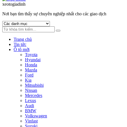
to
to
xeotogiadinh
.com
navigation
content
Nơi bạn tìm thấy sự chuyên nghiệp nhất cho các giao dịch
Trang chủ
Tin tức
Ô tô mới
Toyota
Hyundai
Honda
Mazda
Ford
Kia
Mitsubishi
Nissan
Mercedes
Lexus
Audi
BMW
Volkswagen
Vinfast
Suzuki