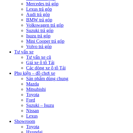
Mercedes trả góp
Lexus trả góp
Audi trả góp
BMW trả góp
Volkswagen trả góp
Suzuki trả góp
Isuzu trả góp
Mini Cooper trả góp
Volvo trả góp
Tư vấn xe
Tư vấn xe cũ
Giá xe ô tô Tải
Các dòng xe ô tô Tải
Phụ kiện – đồ chơi xe
Sản phẩm dùng chung
Mazda
Mitsubishi
Toyota
Ford
Suzuki – Isuzu
Nissan
Lexus
Showroom
Toyota
Hyundai