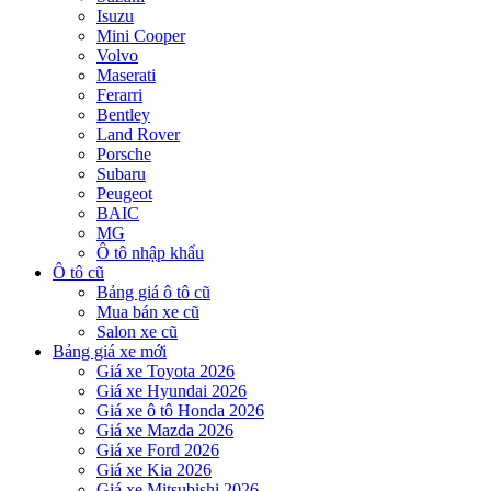
Isuzu
Mini Cooper
Volvo
Maserati
Ferarri
Bentley
Land Rover
Porsche
Subaru
Peugeot
BAIC
MG
Ô tô nhập khẩu
Ô tô cũ
Bảng giá ô tô cũ
Mua bán xe cũ
Salon xe cũ
Bảng giá xe mới
Giá xe Toyota 2026
Giá xe Hyundai 2026
Giá xe ô tô Honda 2026
Giá xe Mazda 2026
Giá xe Ford 2026
Giá xe Kia 2026
Giá xe Mitsubishi 2026