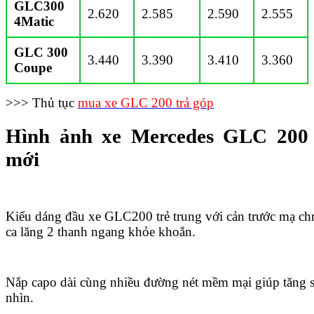
GLC300
2.620
2.585
2.590
2.555
4Matic
GLC 300
3.440
3.390
3.410
3.360
Coupe
>>> Thủ tục
mua xe GLC 200 trả góp
Hình ảnh xe Mercedes GLC 200
mới
Kiểu dáng đầu xe GLC200 trẻ trung với cản trước mạ ch
ca lăng 2 thanh ngang khỏe khoắn.
Nắp capo dài cùng nhiều đường nét mềm mại giúp tăng s
nhìn.