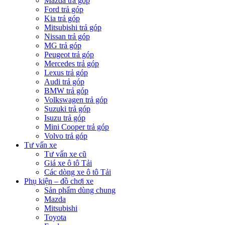
Mazda trả góp
Ford trả góp
Kia trả góp
Mitsubishi trả góp
Nissan trả góp
MG trả góp
Peugeot trả góp
Mercedes trả góp
Lexus trả góp
Audi trả góp
BMW trả góp
Volkswagen trả góp
Suzuki trả góp
Isuzu trả góp
Mini Cooper trả góp
Volvo trả góp
Tư vấn xe
Tư vấn xe cũ
Giá xe ô tô Tải
Các dòng xe ô tô Tải
Phụ kiện – đồ chơi xe
Sản phẩm dùng chung
Mazda
Mitsubishi
Toyota