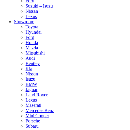
Ford
Suzuki – Isuzu
Nissan
Lexus
Showroom
Toyota
Hyundai
Ford
Honda
Mazda
Mitsubishi
Audi
Bentley
Kia
Nissan
Isuzu
BMW
Jaguar
Land Rover
Lexus
Maserati
Mercedes Benz
Mini Cooper
Porsche
Subaru