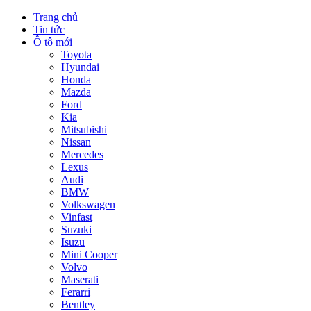
Trang chủ
Tin tức
Ô tô mới
Toyota
Hyundai
Honda
Mazda
Ford
Kia
Mitsubishi
Nissan
Mercedes
Lexus
Audi
BMW
Volkswagen
Vinfast
Suzuki
Isuzu
Mini Cooper
Volvo
Maserati
Ferarri
Bentley