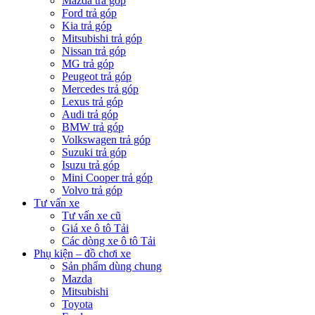
Mazda trả góp
Ford trả góp
Kia trả góp
Mitsubishi trả góp
Nissan trả góp
MG trả góp
Peugeot trả góp
Mercedes trả góp
Lexus trả góp
Audi trả góp
BMW trả góp
Volkswagen trả góp
Suzuki trả góp
Isuzu trả góp
Mini Cooper trả góp
Volvo trả góp
Tư vấn xe
Tư vấn xe cũ
Giá xe ô tô Tải
Các dòng xe ô tô Tải
Phụ kiện – đồ chơi xe
Sản phẩm dùng chung
Mazda
Mitsubishi
Toyota