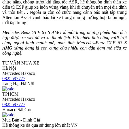
chức năng chống trượt khi tăng tốc ASR, hệ thống ổn định thân xe
điện tử ESP giúp xe luôn vững vàng khi di chuyển trên mọi địa đình
và thời tiết,… Ngoài ra còn có chức năng cảnh báo mất tập trung
Attention Assist cảnh báo lái xe trong những trường hợp buồn ngủ,
mất tập trung.
Mercedes-Benz GLE 63 S AMG là một trong những phiên bản tích
hợp được xe việt dã và xe thanh lịch. Với nhiều tính năng vượt trội
cùng ngoại hình mạnh mẽ, nam tính Mercedes-Benz GLE 63 S
AMG xứng đáng là con cưng của nhiều con dân đam mê siêu xe
công nghệ.
TƯ VẤN MUA XE
Hà Nội
Mercedes Haxaco
0825597777
Láng Hạ, Hà Nội
TPHCM
Mercedes Haxaco
0825597777
Haxaco Sài Gòn
Mua Bán - Định Giá
Hệ thống xe đã qua sử dụng lớn nhất VN