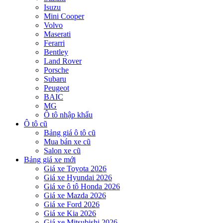
Isuzu
Mini Cooper
Volvo
Maserati
Ferarri
Bentley
Land Rover
Porsche
Subaru
Peugeot
BAIC
MG
Ô tô nhập khẩu
Ô tô cũ
Bảng giá ô tô cũ
Mua bán xe cũ
Salon xe cũ
Bảng giá xe mới
Giá xe Toyota 2026
Giá xe Hyundai 2026
Giá xe ô tô Honda 2026
Giá xe Mazda 2026
Giá xe Ford 2026
Giá xe Kia 2026
Giá xe Mitsubishi 2026