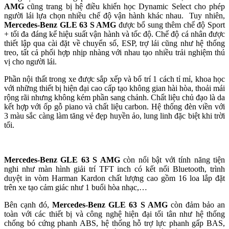
AMG
cũng trang bị hệ điều khiển học Dynamic Select cho phép
người lái lựa chọn nhiều chế độ vận hành khác nhau. Tuy nhiên,
Mercedes-Benz GLE 63 S AMG
được bổ sung thêm chế độ Sport
+ tối đa đáng kể hiệu suất vận hành và tốc độ. Chế độ cá nhân được
thiết lập qua cài đặt về chuyển số, ESP, trợ lái cũng như hệ thống
treo, tất cả phối hợp nhịp nhàng với nhau tạo nhiều trải nghiệm thú
vị cho người lái.
Phần nội thất trong xe được sắp xếp và bố trí 1 cách tỉ mỉ, khoa học
với những thiết bị hiện đại cao cấp tạo không gian hài hòa, thoải mái
rộng rãi nhưng không kém phần sang chảnh. Chất liệu chủ đạo là da
kết hợp với ốp gỗ piano và chất liệu carbon. Hệ thống đèn viền với
3 màu sắc càng làm tăng vẻ đẹp huyền ảo, lung linh đặc biệt khi trời
tối.
Mercedes-Benz GLE 63 S AMG
còn nổi bật với tính năng tiện
nghi như màn hình giải trí TFT inch có kết nối Bluetooth, trình
duyệt in vòm Harman Kardon chất lượng cao gồm 16 loa lắp đặt
trên xe tạo cảm giác như 1 buổi hòa nhạc,…
Bên cạnh đó,
Mercedes-Benz GLE 63 S AMG
còn đảm bảo an
toàn với các thiết bị và công nghệ hiện đại tối tân như hệ thống
chống bó cứng phanh ABS, hệ thống hỗ trợ lực phanh gấp BAS,