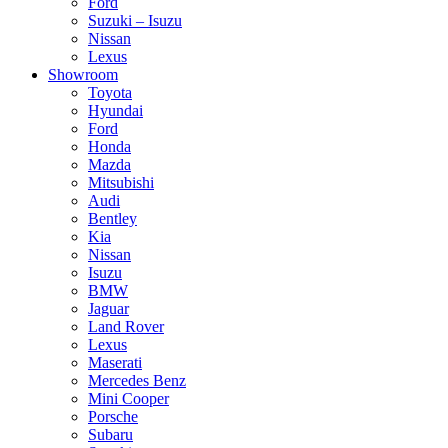
Ford
Suzuki – Isuzu
Nissan
Lexus
Showroom
Toyota
Hyundai
Ford
Honda
Mazda
Mitsubishi
Audi
Bentley
Kia
Nissan
Isuzu
BMW
Jaguar
Land Rover
Lexus
Maserati
Mercedes Benz
Mini Cooper
Porsche
Subaru