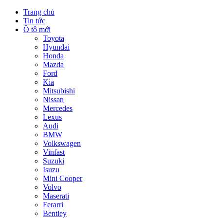
Trang chủ
Tin tức
Ô tô mới
Toyota
Hyundai
Honda
Mazda
Ford
Kia
Mitsubishi
Nissan
Mercedes
Lexus
Audi
BMW
Volkswagen
Vinfast
Suzuki
Isuzu
Mini Cooper
Volvo
Maserati
Ferarri
Bentley