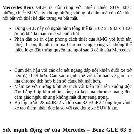
Mercedes-Benz GLE
ra đời cùng với nhiều chiếc SUV khác
những chiếc SUV này không những không bị chìm mà còn đặc biệt
nổi bật với thiết kế đặc trưng và bắt mắt.
Dòng GLE này có ngoài hình tổng thể là 5162 x 1982 x 1850
(mm) khá là mạnh mẽ và cuốn hút.
Phần đầu xe in đậm phong cách thiết của AMG với lưới tản
nhiệt 1 nan, thanh nan mạ Chrome sáng loáng và không thể
thiếu logo đặc trưng quyền lực ngôi sao 3 cánh của Mercedes.
Cụm đèn hậu với các các nét ngang dập nổi khiến đuôi xe trở
nên đặc biệt hơn. Cản sau mạnh mẽ với tấm bảo vệ gầm xe
mạ chrome tích hợp biển số càng bắt mắt hơn.
Mâm xe với đường kính 20 inch với kiến trúc lên xuống độc
đáo bằng hợp kim nhôm, ống xả kép mạ chrome mang đến
cảm giác ngầu nhưng không mất đi sự sang trọng.
Bộ lốp trước 285/40R22 và lốp sau 325/35R22 ông trọn vành
xe tạo điểm nhấn độc lạ so với các dòng xe SUV khác.
Sức mạnh động cơ của Mercedes – Benz GLE 63 S