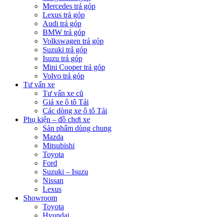
Mercedes trả góp
Lexus trả góp
Audi trả góp
BMW trả góp
Volkswagen trả góp
Suzuki trả góp
Isuzu trả góp
Mini Cooper trả góp
Volvo trả góp
Tư vấn xe
Tư vấn xe cũ
Giá xe ô tô Tải
Các dòng xe ô tô Tải
Phụ kiện – đồ chơi xe
Sản phẩm dùng chung
Mazda
Mitsubishi
Toyota
Ford
Suzuki – Isuzu
Nissan
Lexus
Showroom
Toyota
Hyundai