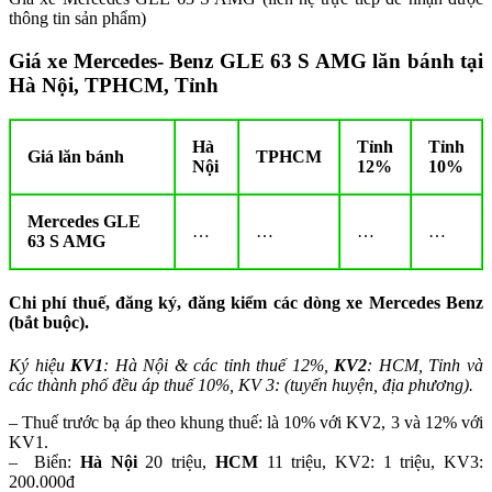
thông tin sản phẩm)
Giá xe Mercedes- Benz GLE 63 S AMG lăn bánh tại
Hà Nội, TPHCM, Tỉnh
Hà
Tỉnh
Tỉnh
Giá lăn bánh
TPHCM
Nội
12%
10%
Mercedes GLE
…
…
…
…
63 S AMG
Chi phí thuế, đăng ký, đăng kiểm các dòng xe Mercedes Benz
(bắt buộc)
.
Ký hiệu
KV1
: Hà Nội & các tỉnh thuế 12%,
KV2
: HCM, Tỉnh và
các thành phố đều áp thuế 10%, KV 3: (tuyến huyện, địa phương).
– Thuế trước bạ áp theo khung thuế: là 10% với KV2, 3 và 12% với
KV1.
– Biển:
Hà Nội
20 triệu,
HCM
11 triệu, KV2: 1 triệu, KV3:
200.000đ