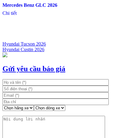
Mercedes Benz GLC 2026
Chi tiết
Hyundai Tucson 2026
Hyundai Custin 2026
Điều
hướng
bài
Gửi yêu cầu báo giá
viết