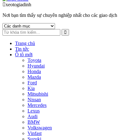
to
to
xeotogiadinh
.com
navigation
content
Nơi bạn tìm thấy sự chuyên nghiệp nhất cho các giao dịch
Trang chủ
Tin tức
Ô tô mới
Toyota
Hyundai
Honda
Mazda
Ford
Kia
Mitsubishi
Nissan
Mercedes
Lexus
Audi
BMW
Volkswagen
Vinfast
Suzuki