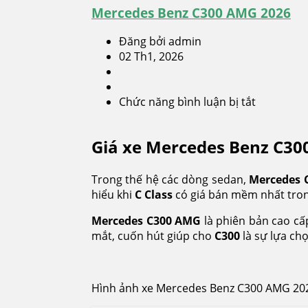
Mercedes Benz C300 AMG 2026
Đăng bởi admin
02 Th1, 2026
Chức năng bình luận bị tắt
ở
Mercedes
Benz
Giá xe Mercedes Benz C30
C300
AMG
2026
Trong thế hệ các dòng sedan,
Mercedes C
hiểu khi
C Class
có giá bán mềm nhất tron
Mercedes C300 AMG
là phiên bản cao cấ
mắt, cuốn hút giúp cho
C300
là sự lựa ch
Hình ảnh xe Mercedes Benz C300 AMG 20