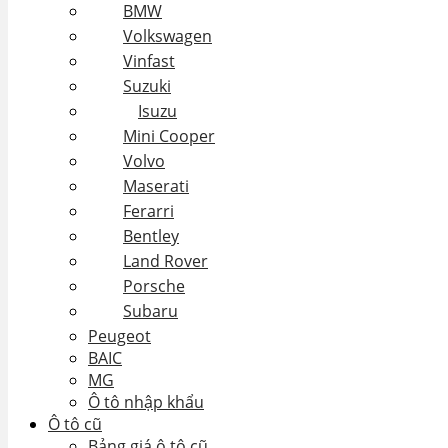
BMW
Volkswagen
Vinfast
Suzuki
Isuzu
Mini Cooper
Volvo
Maserati
Ferarri
Bentley
Land Rover
Porsche
Subaru
Peugeot
BAIC
MG
Ô tô nhập khẩu
Ô tô cũ
Bảng giá ô tô cũ