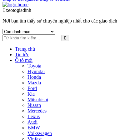
xeotogiadinh
.com
Nơi bạn tìm thấy sự chuyên nghiệp nhất cho các giao dịch
Trang chủ
Tin tức
Ô tô mới
Toyota
Hyundai
Honda
Mazda
Ford
Kia
Mitsubishi
Nissan
Mercedes
Lexus
Audi
BMW
Volkswagen
Vinfast