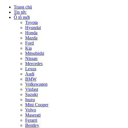
Trang chủ
Tin tức
Ô tô mới
Toyota
Hyundai
Honda
Mazda
Ford
Kia
Mitsubishi
Nissan
Mercedes
Lexus
Audi
BMW
Volkswagen
Vinfast
Suzuki
Isuzu
Mini Cooper
Volvo
Maserati
Ferarri
Bentley