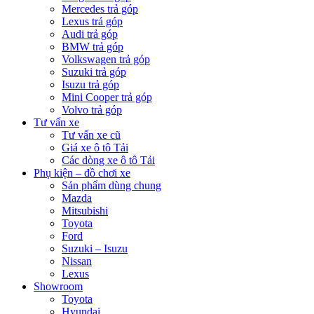
Mercedes trả góp
Lexus trả góp
Audi trả góp
BMW trả góp
Volkswagen trả góp
Suzuki trả góp
Isuzu trả góp
Mini Cooper trả góp
Volvo trả góp
Tư vấn xe
Tư vấn xe cũ
Giá xe ô tô Tải
Các dòng xe ô tô Tải
Phụ kiện – đồ chơi xe
Sản phẩm dùng chung
Mazda
Mitsubishi
Toyota
Ford
Suzuki – Isuzu
Nissan
Lexus
Showroom
Toyota
Hyundai