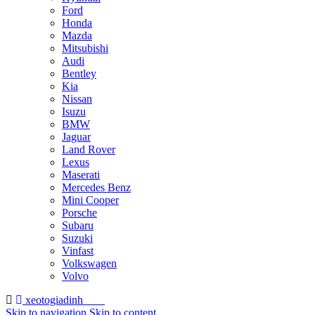
Ford
Honda
Mazda
Mitsubishi
Audi
Bentley
Kia
Nissan
Isuzu
BMW
Jaguar
Land Rover
Lexus
Maserati
Mercedes Benz
Mini Cooper
Porsche
Subaru
Suzuki
Vinfast
Volkswagen
Volvo
xeotogiadinh
.com
Skip to navigation
Skip to content